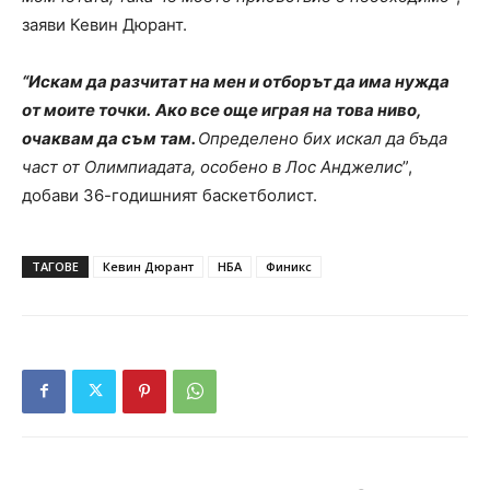
заяви Кевин Дюрант.
“Искам да разчитат на мен и отборът да има нужда
от моите точки.
Ако все още играя на това ниво,
очаквам да съм там.
Определено бих искал да бъда
част от Олимпиадата, особено в Лос Анджелис
”,
добави 36-годишният баскетболист.
ТАГОВЕ
Кевин Дюрант
НБА
Финикс