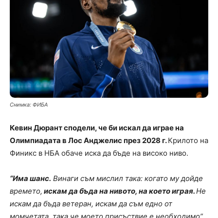
Снимка: ФИБА
Кевин Дюрант сподели, че би искал да играе на
Олимпиадата в Лос Анджелис през 2028 г.
Крилото на
Финикс в НБА обаче иска да бъде на високо ниво.
“Има шанс.
Винаги съм мислил така: когато му дойде
времето,
искам да бъда на нивото, на което играя.
Не
искам да бъда ветеран, искам да съм едно от
момчетата, така че моето присъствие е необходимо”
,