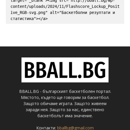
target="_blank"><img src="http://bball.bg/wp-
content/uploads/2024/11/Flashscore_Lockup_Posit
ive_RGB-svg.png" alt="Баскетболни резултати и 
статистика"></a>
BBALL.BG - българският баскетболен портал.
Мястото, където ще говорим за баскетбол.
Защото обичаме играта. Защото живеем
заради нея. Защото за нас, единствено
баскетболът има значение.
Контакти:
bballbg@gmail.com