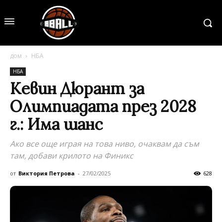
дом
НБА
НБА
Кевин Дюрант за
Олимпиадата през 2028
г.: Има шанс
Ако все още играя на това ниво, очаквам да съм
там, добави крилото на Финикс
от
Виктория Петрова
-
27/02/2025
628