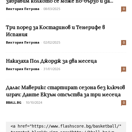
забравим колкото се може по-бързо и да...
Виктория Петрова
-
08/03/2025
0
Три поред за Костадинов и Тенерифе в
Испания
Виктория Петрова
-
02/02/2025
0
Наказаха Пол Джордж за два месеца
Виктория Петрова
-
31/01/2026
0
Далас Маверикс стартират сезона без ключов
играч: Данте Екзъм отсъства за три месеца
BBALL.BG
-
10/10/2024
0
<a href="https://www.flashscore.bg/basketball/" 