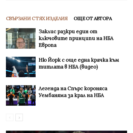
СВЪРЗАНИ С ТЯХ ИЗДЕЛИЯ
ОЩЕ ОТ АВТОРА
Заклис разкри един от
ключовите принципи на НБА
Европа
Ню Йорк с още една крачка към
титлата в НБА (видео)
Легенда на Спърс короняса
Уембаняма за крал на НБА