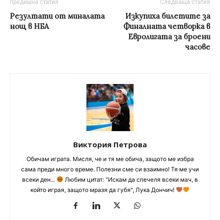
предишна статия
Следваща статия
Резултати от миналата
Изкупиха билетите за
нощ в НБА
Финалната четворка в
Евролигата за броени
часове
Виктория Петрова
Обичам играта. Мисля, че и тя ме обича, защото ме избра
сама преди много време. Полезни сме си взаимно! Тя ме учи
всеки ден...
Любим цитат: "Искам да спечеля всеки мач, в
който играя, защото мразя да губя", Лука Дончич!