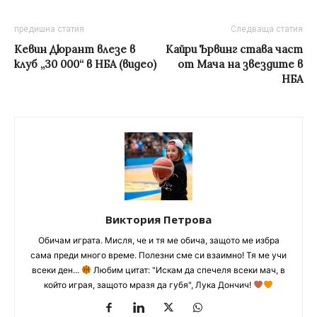
предишна статия
Следваща статия
Кевин Дюрант влезе в
Кайри Ървинг става част
клуб „30 000“ в НБА (видео)
от Мача на звездите в
НБА
Виктория Петрова
Обичам играта. Мисля, че и тя ме обича, защото ме избра
сама преди много време. Полезни сме си взаимно! Тя ме учи
всеки ден...
Любим цитат: "Искам да спечеля всеки мач, в
който играя, защото мразя да губя", Лука Дончич!