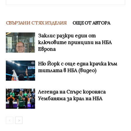
СВЪРЗАНИ С ТЯХ ИЗДЕЛИЯ
ОЩЕ ОТ АВТОРА
Заклис разкри един от
ключовите принципи на НБА
Европа
Ню Йорк с още една крачка към
титлата в НБА (видео)
Легенда на Спърс короняса
Уембаняма за крал на НБА