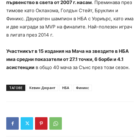
първенство в света от 2007 г. насам
. Преминава през
тимове като Оклахома, Голдън Стейт, Бруклин и
Финикс. Двукратен шампион в НБА с Уориърс, като има
и две награди за MVP на финалите. Най-полезен играч
в лигата през 2014 г.
Участникът в 15 издания на Мача на звездите в НБА
има средни показатели от 27.1 точки, 6 борби и 4.1
асистенции
в общо 40 мача за Сънс през този сезон.
ТАГОВЕ
Кевин Дюрант
НБА
Финикс