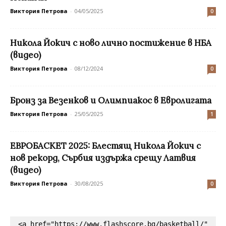
Виктория Петрова
-
04/05/2025
0
Никола Йокич с ново лично постижение в НБА
(видео)
Виктория Петрова
-
08/12/2024
0
Бронз за Везенков и Олимпиакос в Евролигата
Виктория Петрова
-
25/05/2025
1
ЕВРОБАСКЕТ 2025: Блестящ Никола Йокич с
нов рекорд, Сърбия издържа срещу Латвия
(видео)
Виктория Петрова
-
30/08/2025
0
<a href="https://www.flashscore.bg/basketball/" 