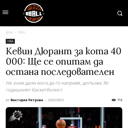
дом
НБА
НБА
Кевин Дюрант за кота 40
000: Ще се опитам да
остана последователен
Не знам дали мога да го направя, допълва 36-
годишният баскетболист
от
Виктория Петрова
-
12/02/2025
716