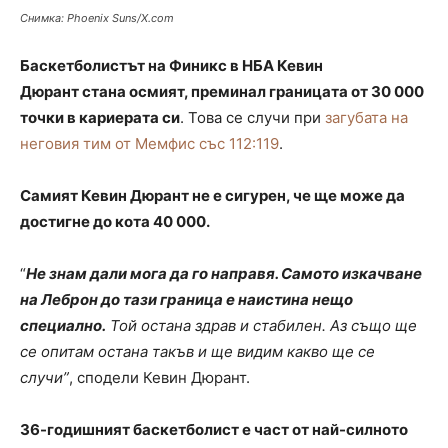
Снимка: Phoenix Suns/X.com
Баскетболистът на Финикс в НБА Кевин
Дюрант стана осмият, преминал границата от 30 000
точки в кариерата си
. Това се случи при
загубата на
неговия тим от Мемфис със 112:119
.
Самият Кевин Дюрант не е сигурен, че ще може да
достигне до кота 40 000.
“
Не знам дали мога да го направя. Самото изкачване
на Леброн до тази граница е наистина нещо
специално.
Той остана здрав и стабилен. Аз също ще
се опитам остана такъв и ще видим какво ще се
случи”
, сподели Кевин Дюрант.
36-годишният баскетболист е част от най-силното