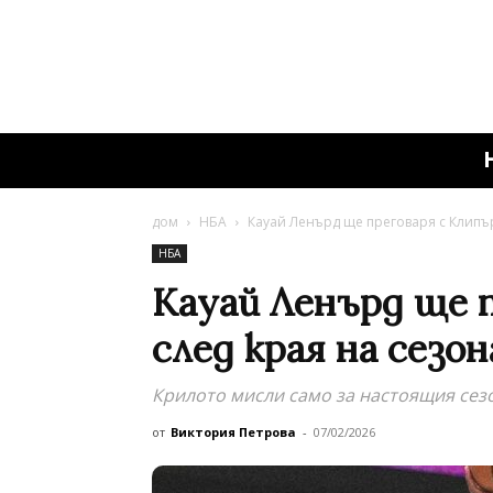
дом
НБА
Кауай Ленърд ще преговаря с Клипър
НБА
Кауай Ленърд ще 
след края на сезон
Крилото мисли само за настоящия сезо
от
Виктория Петрова
-
07/02/2026