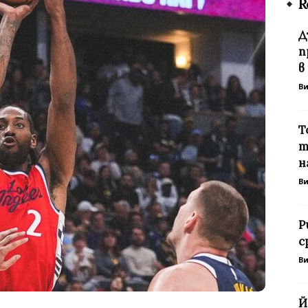
R
Д
п
в
В
Т
т
н
В
Р
с
В
Й