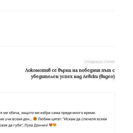
Следваща статия
Локомотив се върна на победния път с
убедителен успех над Левски (видео)
тя ме обича, защото ме избра сама преди много време.
ме учи всеки ден...
Любим цитат: "Искам да спечеля всеки
разя да губя", Лука Дончич!