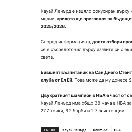
Кауай Ленърд е изцяло фокусиран върху 
медии,
крилото ще преговаря за бъдеще
2025/2026.
Според информацията,
доста отбори про
се е съсредоточил върху изявите си с ек
света.
Бившият възпитаник на Сан Диего Стейт
клуба от Ел Ей
. Това може да му донесе $
Двукратният шампион в НБА е част от съ
Кауай Ленърд има общо 38 мача в НБА за 
27.7 точки, 6.2 борби и 2.7 асистенции.
ТАГОВЕ
Кауай Ленърд
Клипърс
НБА