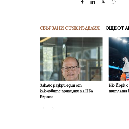
СВЪРЗАНИ С ТЯХ ИЗДЕЛИЯ
ОЩЕ ОТ А
Заклис разкри един от
Ню Йорк с
ключовите принципи на НБА
титлата в
Европа