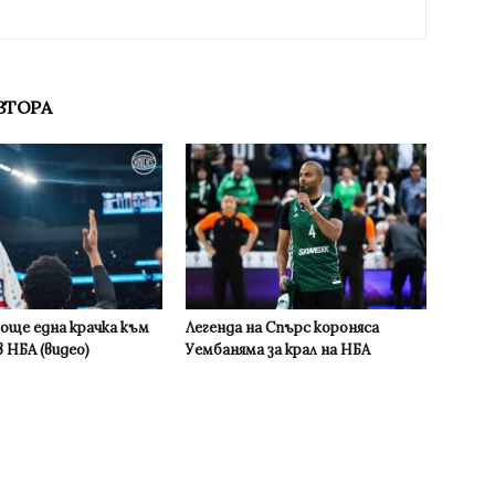
ВТОРА
 още една крачка към
Легенда на Спърс короняса
 НБА (видео)
Уембаняма за крал на НБА