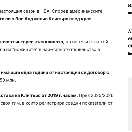
н
настоящия сезон в НБА. Според американските
В
то си с Лос Анджелис Клипърс след края
Л
е
явяват интерес към крилото,
но на този етап той
с
ипа на “ножиците” в най-силното първенство в
В
 има още една година от настоящия си договор с
50 млн.
става на Клипърс от 2019 г. насам.
През 2025/2026
своя тим, в които регистрира средни показатели от