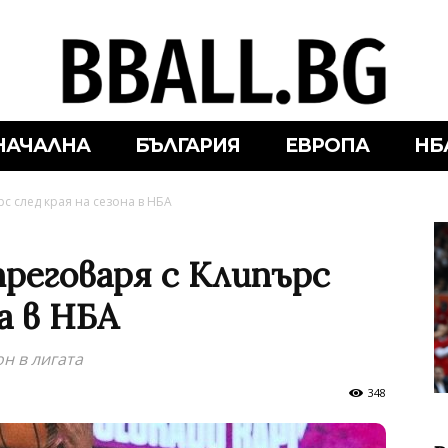
НАЧАЛНА
БЪЛГАРИЯ
ЕВРОПА
НБ
с след края на сезона в НБА
преговаря с Клипърс
а в НБА
н в лигата
348