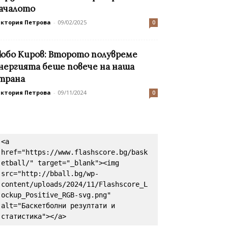
ачалото
иктория Петрова
-
09/02/2025
0
юбо Киров: Второто полувреме
нергията беше повече на наша
трана
иктория Петрова
-
09/11/2024
0
<a 
href="https://www.flashscore.bg/bask
etball/" target="_blank"><img 
src="http://bball.bg/wp-
content/uploads/2024/11/Flashscore_L
ockup_Positive_RGB-svg.png" 
alt="Баскетболни резултати и 
статистика"></a>