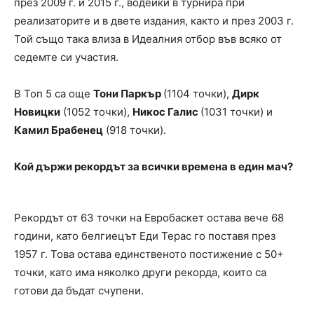
през 2009 г. и 2015 г., водейки в турнира при
реализаторите и в двете издания, както и през 2003 г.
Той също така влиза в Идеалния отбор във всяко от
седемте си участия.
В Топ 5 са още
Тони Паркър
(1104 точки),
Дирк
Новицки
(1052 точки),
Никос Галис
(1031 точки) и
Камил Брабенец
(918 точки).
Кой държи рекордът за всички времена в един мач?
Рекордът от 63 точки на Евробаскет остава вече 68
години, като белгиецът Еди Терас го поставя през
1957 г. Това остава единственото постижение с 50+
точки, като има няколко други рекорда, които са
готови да бъдат счупени.