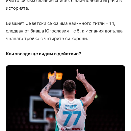
името си към славния списък с най-полезни играчи в
историята.
Бившият Съветски съюз има най-много титли – 14,
следван от бивша Югославия – с 5, а Испания допълва
челната тройка с четирите си корони.
Кои звезди ще видим в действие?