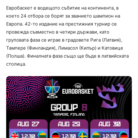
Евробаскет е водещото събитие на континента, в
което 24 отбора се борят за званието шампион на
Европа. 42-то издание на престижния турнир се
провежда съвместно в четири държави, като
груповата фаза се играе в градовете Рига (Латвия),
Тампере (Финландия), Лимасол (Кипър) и Катовице
(Полша). Финалната фаза също ще бъде в латвийската
столица.