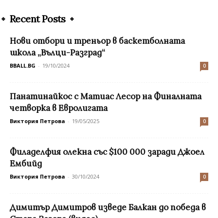
Recent Posts
Нови отбори и треньор в баскетболната
школа „Вълци-Разград“
BBALL.BG
-
19/10/2024
0
Панатинайкос с Матиас Лесор на Финалната
четворка в Евролигата
Виктория Петрова
-
19/05/2025
0
Филаделфия олекна със $100 000 заради Джоел
Ембийд
Виктория Петрова
-
30/10/2024
0
Димитър Димитров изведе Балкан до победа в