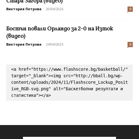
Стара Загора (видео)
Виктория Петрова
-
20/04/2026
0
Бостън повали Орландо за 2-0 на Изток
(видео)
Виктория Петрова
-
24/04/2025
0
<a href="https://www.flashscore.bg/basketball/" 
target="_blank"><img src="http://bball.bg/wp-
content/uploads/2024/11/Flashscore_Lockup_Posit
ive_RGB-svg.png" alt="Баскетболни резултати и 
статистика"></a>