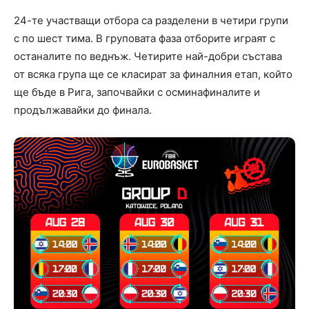
24-те участващи отбора са разделени в четири групи
с по шест тима. В груповата фаза отборите играят с
останалите по веднъж. Четирите най-добри състава
от всяка група ще се класират за финалния етап, който
ще бъде в Рига, започвайки с осминафиналите и
продължавайки до финала.