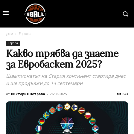
дом
Европа
Европа
Какво трябва да знаете
за Евробаскет 2025?
Шампионатът на Стария континент стартира днес
и ще продължи до 14 септември
от
Виктория Петрова
-
26/08/2025
843