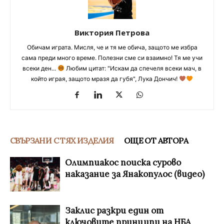
Виктория Петрова
Обичам играта. Мисля, че и тя ме обича, защото ме избра
сама преди много време. Полезни сме си взаимно! Тя ме учи
всеки ден...
Любим цитат: "Искам да спечеля всеки мач, в
който играя, защото мразя да губя", Лука Дончич!
СВЪРЗАНИ С ТЯХ ИЗДЕЛИЯ
ОЩЕ ОТ АВТОРА
Олимпиакос поиска сурово
наказание за Янакопулос (видео)
Заклис разкри един от
ключовите принципи на НБА