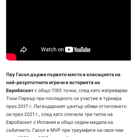
Пау Гасол държи първото място в класацията на
най-резултатните играчи в историята на
Евробаскет
с общо 1183 точки, след като изпреварва
Тони Паркър при последното си участие в турнира
през 2017 г. Легендарният център обяви оттеглянето
си през 2021 г., след като спечели три титли на
Евробаскет с Испания и общо седем медала на
събитието. Гасол е MVP при триумфите на своя тим