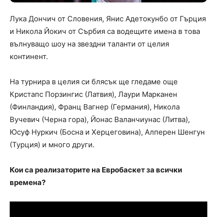
Лука Дончич от Словения, Янис Адетокунбо от Гърция
и Никола Йокич от Сърбия са водещите имена в това
вълнуващо шоу на звездни таланти от целия
континент.
На турнира в целия си блясък ще гледаме още
Кристапс Порзингис (Латвия), Лаури Марканен
(Финландия), Франц Вагнер (Германия), Никола
Вучевич (Черна гора), Йонас Валанчиунас (Литва),
Юсуф Нуркич (Босна и Херцеговина), Алперен Шенгун
(Турция) и много други.
Кои са реализаторите на Евробаскет за всички
времена?