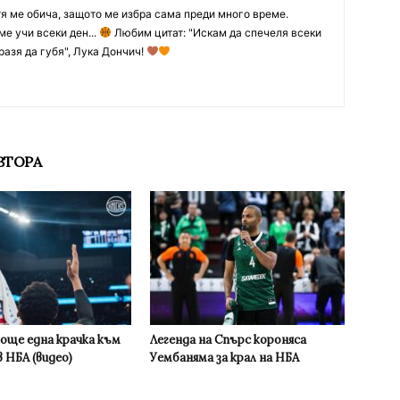
тя ме обича, защото ме избра сама преди много време.
ме учи всеки ден...
Любим цитат: "Искам да спечеля всеки
разя да губя", Лука Дончич!
ВТОРА
 още една крачка към
Легенда на Спърс короняса
 НБА (видео)
Уембаняма за крал на НБА