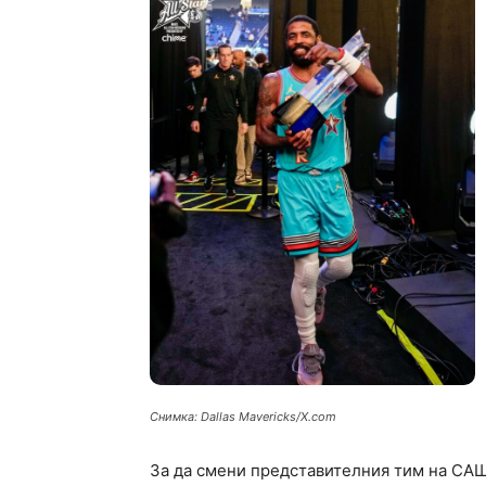
Снимка: Dallas Mavericks/X.com
За да смени представителния тим на САЩ