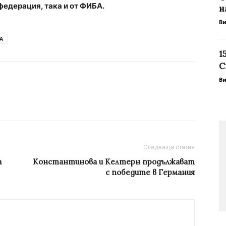
федерация, така и от ФИБА.
н
В
А
1
С
В
Следваща статия
а
Константинова и Келтерн продължават
с победите в Германия