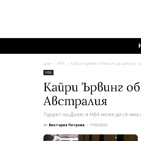
дом
НБА
Кайри Ървинг обмисля да заиграе з
НБА
Кайри Ървинг об
Австралия
Гардът на Далас в НБА може да се има
от
Виктория Петрова
-
17/02/2025