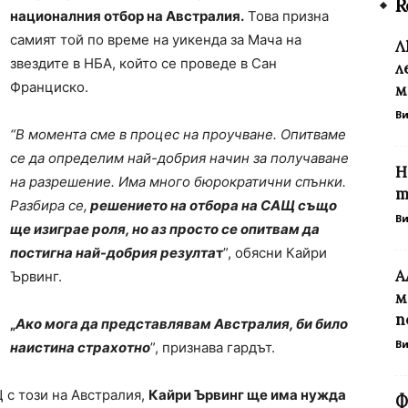
R
националния отбор на Австралия.
Това призна
самият той по време на уикенда за Мача на
Л
звездите в НБА, който се проведе в Сан
л
Франциско.
м
В
“В момента сме в процес на проучване. Опитваме
се да определим най-добрия начин за получаване
Н
на разрешение. Има много бюрократични спънки.
т
Разбира се,
решението на отбора на САЩ също
В
ще изиграе роля, но аз просто се опитвам да
постигна най-добрия резулта
т
”, обясни Кайри
А
Ървинг.
м
п
„
Ако мога да представлявам Австралия, би било
В
наистина страхотно
”, признава гардът.
 с този на Австралия,
Кайри Ървинг ще има нужда
Ф