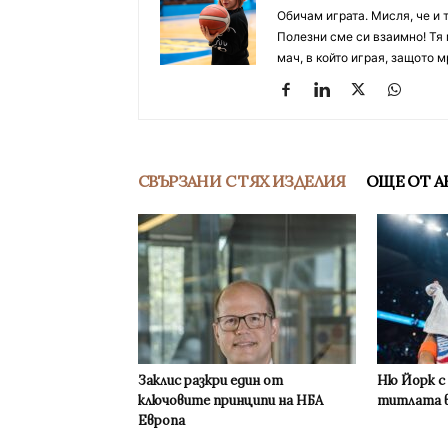
Обичам играта. Мисля, че и 
Полезни сме си взаимно! Тя 
мач, в който играя, защото м
СВЪРЗАНИ С ТЯХ ИЗДЕЛИЯ
ОЩЕ ОТ А
Заклис разкри един от
Ню Йорк с
ключовите принципи на НБА
титлата в
Европа