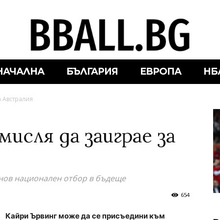
НАЧАЛНА
БЪЛГАРИЯ
ЕВРОПА
НБ
а Австралия
мисля да заиграе за
 нов национален отбор в бъдеще
654
Кайри Ървинг може да се присъедини към