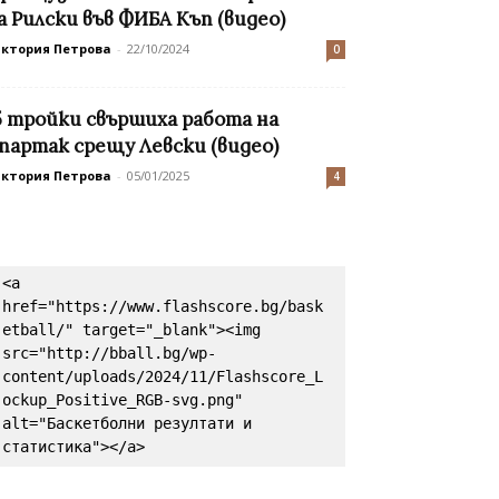
а Рилски във ФИБА Къп (видео)
иктория Петрова
-
22/10/2024
0
5 тройки свършиха работа на
партак срещу Левски (видео)
иктория Петрова
-
05/01/2025
4
<a 
href="https://www.flashscore.bg/bask
etball/" target="_blank"><img 
src="http://bball.bg/wp-
content/uploads/2024/11/Flashscore_L
ockup_Positive_RGB-svg.png" 
alt="Баскетболни резултати и 
статистика"></a>