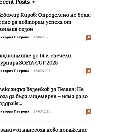
ecent Posts
юбомир Киров: Определено не беше
есно да повторим успеха от
иналия сезон
иктория Петрова
-
12/06/2025
0
ационалите до 14 г. спечели
урнира SOFIA CUP 2025
иктория Петрова
-
16/03/2025
0
лександър Везенков за Пешич: Не
ога да бъда лицемерен – няма да го
оздравя...
иктория Петрова
-
27/03/2026
0
ранцузи нанесоха ново поражение