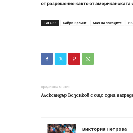
от разрешение както от американската 
ТАГОВЕ
Кайри Ървинг
Мач на звездите
НБ
предишна статия
Александър Везенков с още една наград
Виктория Петрова