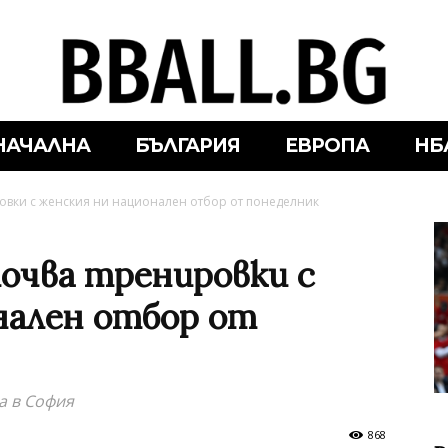
НАЧАЛНА
БЪЛГАРИЯ
ЕВРОПА
НБ
овки с женския ни национален отбор от понеделник
почва тренировки с
нален отбор от
а в София
868