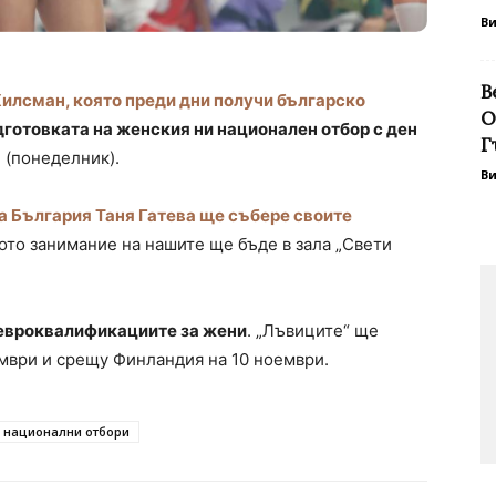
В
В
илсман, която преди дни получи българско
О
дготовката на женския ни национален отбор с ден
Г
 (понеделник).
В
а България Таня Гатева ще събере своите
то занимание на нашите ще бъде в зала „Свети
т евроквалификациите за жени
. „Лъвиците“ ще
ември и срещу Финландия на 10 ноември.
национални отбори