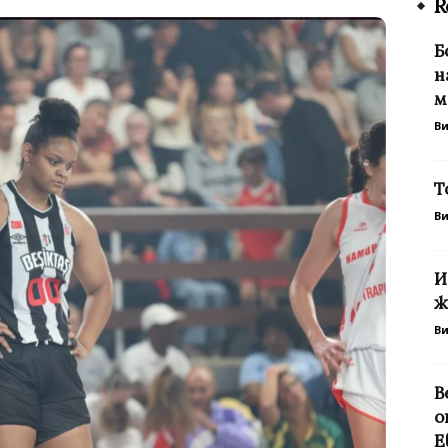
R
Б
н
м
В
Т
В
И
ж
В
В
о
Е