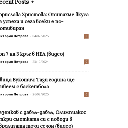
ecent Posts
орислава Христова: Опитахме вкуса
а успеха и сега всеки е по-
отивиран
иктория Петрова
-
04/02/2025
0
оп 7 на 3 кръг в НБЛ (видео)
иктория Петрова
-
23/10/2024
0
вица Вукотич: Тази година ще
ивеем с баскетбола
иктория Петрова
-
26/08/2025
0
езенков с дабъл-дабъл, Олимпиакос
ткри сметката си с победи в
вролигата този сезон (видео)