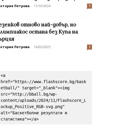
иктория Петрова
-
11/10/2024
1
езенков отново най-добър, но
лимпиакос остана без Купа на
ърция
иктория Петрова
-
16/02/2025
1
<a 
href="https://www.flashscore.bg/bask
etball/" target="_blank"><img 
src="http://bball.bg/wp-
content/uploads/2024/11/Flashscore_L
ockup_Positive_RGB-svg.png" 
alt="Баскетболни резултати и 
статистика"></a>