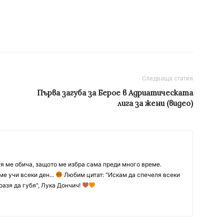
Следваща статия
Първа загуба за Берое в Адриатическата
лига за жени (видео)
тя ме обича, защото ме избра сама преди много време.
ме учи всеки ден...
Любим цитат: "Искам да спечеля всеки
разя да губя", Лука Дончич!