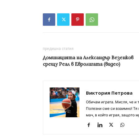
предишна статия
Доминацията на Александър Везенков
срещу Реал в Евролигата (видео)
Виктория Петрова
Обичам играта. Мисля, че и 
Полезни сме си взаимно! Тя 
мач, в който играя, защото м