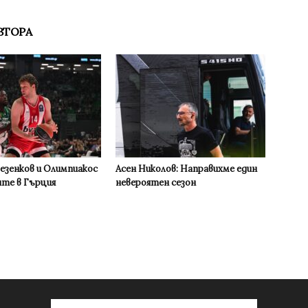
ВТОРА
Везенков и Олимпиакос
Асен Николов: Направихме един
ите в Гърция
невероятен сезон