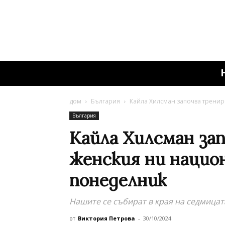
дом
България
Кайла Хилсман започва тренир
България
Кайла Хилсман за
женския ни нацио
понеделник
Нашите се събират в края на седмицат
от
Виктория Петрова
-
30/10/2024