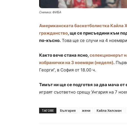
Снимка: ФИБА
Американската баскетболистка Кайла Х
гражданство
, ще се присъедини към по
по-късно.
Това ще се случи на 4 ноември
Както вече стана ясно,
селекционерът н
избранички на 3 ноември (неделя)
.
Първо
Георги“, в София от 18.00 ч.
Тимът ни ще се подготвя за два мача о
играят съответно срещу Унгария на 7 но
ТАГОВЕ
България
жени
Кайла Хилсман