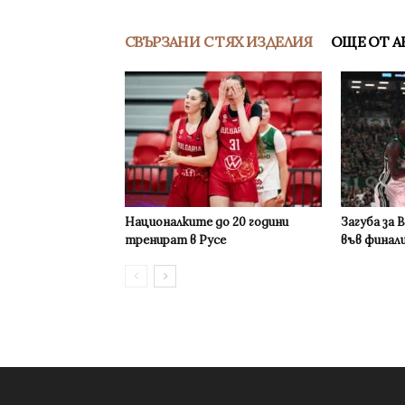
СВЪРЗАНИ С ТЯХ ИЗДЕЛИЯ
ОЩЕ ОТ А
Националките до 20 години
Загуба за 
тренират в Русе
във финал