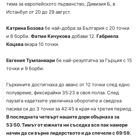
тима за европейското първенство, Дивизия Б, в
Истанбул от 20 до 29 август.
Катрина Бозова
бе най-добра за България с 20 точки
и 8 борби.
Фатме Кичукова
добави 12.
Габриела
Коцева
вкара 10 точки.
Евгения Тумпаниари
бе най-резултатна за Гърция с 15
точки и 9 борби.
Гъркините достигнаха до аванс от 12 точки след едно
полувреме, фиксирайки 35:23 в своя полза. След
паузата кадетките увеличиха оборотите и сведоха
пасива си до 3 точки за 42:45 в края на третия период.
В последната четвърт нашите дори обърнаха за
53:50. Тимът от южната ни съседка все пак намери
начин да си върне лидерството и да спечели с 69:59.