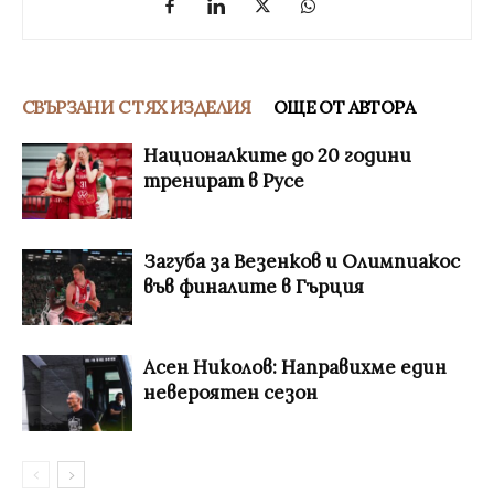
СВЪРЗАНИ С ТЯХ ИЗДЕЛИЯ
ОЩЕ ОТ АВТОРА
Националките до 20 години
тренират в Русе
Загуба за Везенков и Олимпиакос
във финалите в Гърция
Асен Николов: Направихме един
невероятен сезон