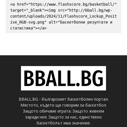
<a href="https://www.flashscore.bg/basketball/" 
target="_blank"><img src="http://bball.bg/wp-
content/uploads/2024/11/Flashscore_Lockup_Posit
ive_RGB-svg.png" alt="Баскетболни резултати и 
статистика"></a>
BBALL.BG - българският баскетболен портал.
Мястото, където ще говорим за баскетбол.
Защото обичаме играта. Защото живеем
заради нея. Защото за нас, единствено
баскетболът има значение.