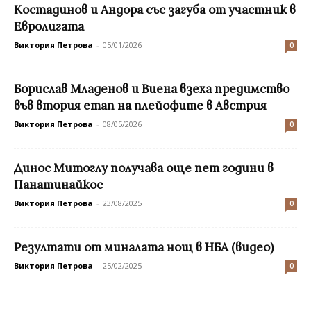
Костадинов и Андора със загуба от участник в
Евролигата
Виктория Петрова
-
05/01/2026
0
Борислав Младенов и Виена взеха предимство
във втория етап на плейофите в Австрия
Виктория Петрова
-
08/05/2026
0
Динос Митоглу получава още пет години в
Панатинайкос
Виктория Петрова
-
23/08/2025
0
Резултати от миналата нощ в НБА (видео)
Виктория Петрова
-
25/02/2025
0