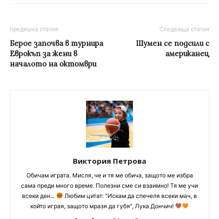
предишна статия
Следваща статия
Берое започва в турнира
Шумен се подсили с
Еврокъп за жени в
американец
началото на октомври
Виктория Петрова
Обичам играта. Мисля, че и тя ме обича, защото ме избра
сама преди много време. Полезни сме си взаимно! Тя ме учи
всеки ден...
Любим цитат: "Искам да спечеля всеки мач, в
който играя, защото мразя да губя", Лука Дончич!