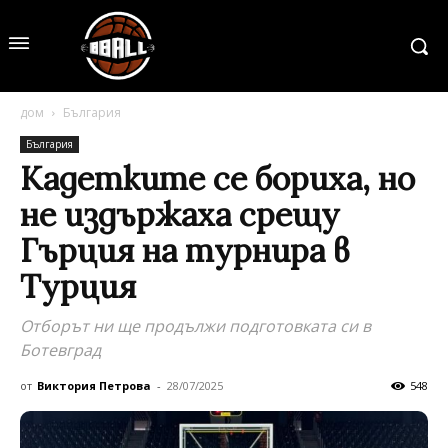
дом
България
България
Кадетките се бориха, но
не издържаха срещу
Гърция на турнира в
Турция
Отборът ни ще продължи подготовката си в
Ботевград
от
Виктория Петрова
-
28/07/2025
548