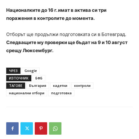
Националките до 16 г. имат в актива си три
поражения в контролите до момента.
Отборът ще продължи подготовката си в Ботевград.
Следващите му проверки ще бъдат на 9 и 10 август
срещу Люксембург.
ЧРЕЗ
Google
ИЗТОЧНИК
БФБ
ТАГОВЕ
България
кадетки
контроли
национални отбори
подготовка