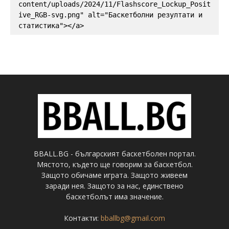
content/uploads/2024/11/Flashscore_Lockup_Posit
ive_RGB-svg.png" alt="Баскетболни резултати и 
статистика"></a>
BBALL.BG - българският баскетболен портал.
Мястото, където ще говорим за баскетбол.
Защото обичаме играта. Защото живеем
заради нея. Защото за нас, единствено
баскетболът има значение.
Контакти:
bballbg@gmail.com