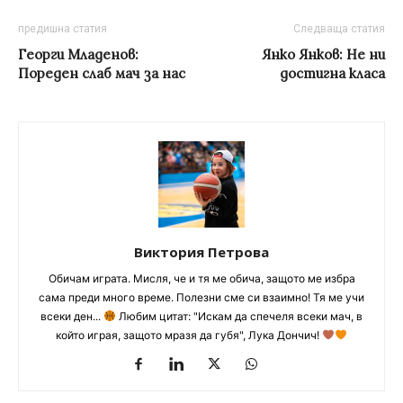
предишна статия
Следваща статия
Георги Младенов:
Янко Янков: Не ни
Пореден слаб мач за нас
достигна класа
Виктория Петрова
Обичам играта. Мисля, че и тя ме обича, защото ме избра
сама преди много време. Полезни сме си взаимно! Тя ме учи
всеки ден...
Любим цитат: "Искам да спечеля всеки мач, в
който играя, защото мразя да губя", Лука Дончич!