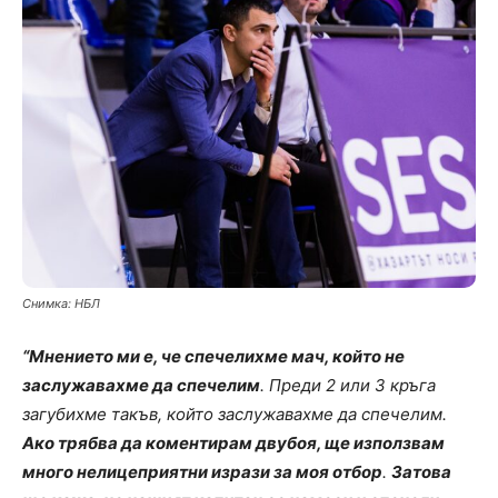
Снимка: НБЛ
“Мнението ми е, че спечелихме мач, който не
заслужавахме да спечелим
. Преди 2 или 3 кръга
загубихме такъв, който заслужавахме да спечелим.
Ако трябва да коментирам двубоя, ще използвам
много нелицеприятни изрази за моя отбор
.
Затова