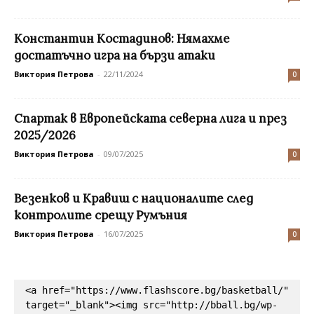
Константин Костадинов: Нямахме
достатъчно игра на бързи атаки
Виктория Петрова
-
22/11/2024
0
Спартак в Европейската северна лига и през
2025/2026
Виктория Петрова
-
09/07/2025
0
Везенков и Кравиш с националите след
контролите срещу Румъния
Виктория Петрова
-
16/07/2025
0
<a href="https://www.flashscore.bg/basketball/" 
target="_blank"><img src="http://bball.bg/wp-