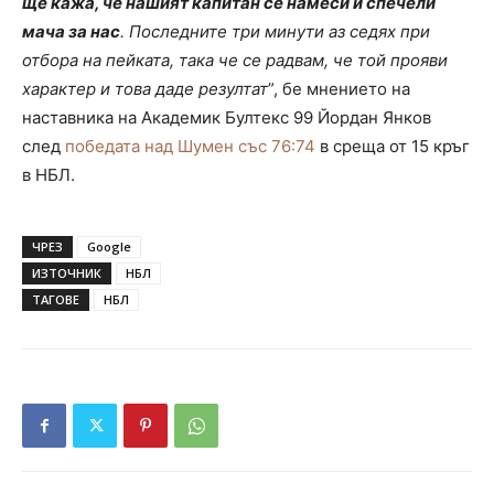
ще кажа, че нашият капитан се намеси и спечели
мача за нас
. Последните три минути аз седях при
отбора на пейката, така че се радвам, че той прояви
характер и това даде резултат
”, бе мнението на
наставника на Академик Бултекс 99 Йордан Янков
след
победата над Шумен със 76:74
в среща от 15 кръг
в НБЛ.
ЧРЕЗ
Google
ИЗТОЧНИК
НБЛ
ТАГОВЕ
НБЛ