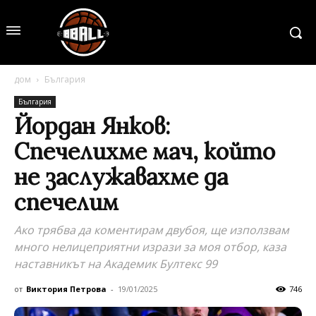
дом
България
България
Йордан Янков:
Спечелихме мач, който
не заслужавахме да
спечелим
Ако трябва да коментирам двубоя, ще използвам
много нелицеприятни изрази за моя отбор, каза
наставникът на Академик Бултекс 99
от
Виктория Петрова
-
19/01/2025
746