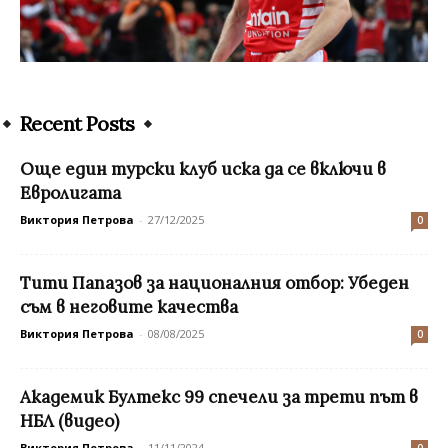
Recent Posts
Още един турски клуб иска да се включи в
Евролигата
Виктория Петрова
-
27/12/2025
0
Тити Папазов за националния отбор: Убеден
съм в неговите качества
Виктория Петрова
-
08/08/2025
0
Академик Бултекс 99 спечели за трети път в
НБЛ (видео)
Виктория Петрова
-
11/11/2024
0