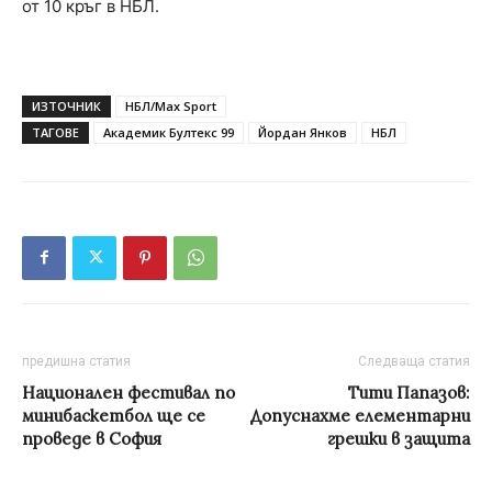
от 10 кръг в НБЛ.
ИЗТОЧНИК
НБЛ/Max Sport
ТАГОВЕ
Академик Бултекс 99
Йордан Янков
НБЛ
предишна статия
Следваща статия
Национален фестивал по
Тити Папазов:
минибаскетбол ще се
Допуснахме елементарни
проведе в София
грешки в защита