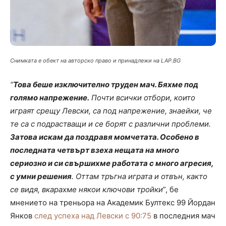
Снимката е обект на авторско право и принадлежи на LAP.BG
“
Това беше изключително труден мач. Бяхме под
голямо напрежение.
Почти всички отбори, които
играят срещу Левски, са под напрежение, знаейки, че
те са с подрастващи и се борят с различни проблеми.
Затова искам да поздравя момчетата. Особено в
последната четвърт взеха нещата на много
сериозно и си свършихме работата с много агресия,
с умни решения
. Оттам тръгна играта и отвън, както
се видя, вкарахме някои ключови тройки
”, бе
мнението на треньора на Академик Бултекс 99 Йордан
Янков
след успеха над Левски с 90:75
в последния мач