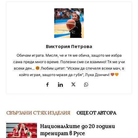
Виктория Петрова
Обичам играта. Мисля, че и тя ме обича, защото ме избра
сама преди много време. Полезни сме си взаимно! Тя ме учи
всеки ден...
Любим цитат: "Искам да спечеля всеки мач, в
който играя, защото мразя да губя", Лука Дончич!
СВЪРЗАНИ С ТЯХ ИЗДЕЛИЯ
ОЩЕ ОТ АВТОРА
Националките до 20 години
тренират в Русе