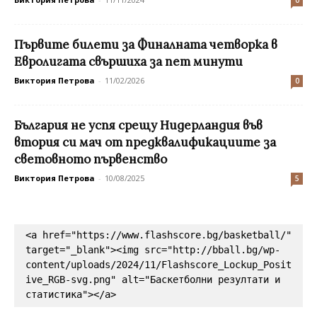
Първите билети за Финалната четворка в
Евролигата свършиха за пет минути
Виктория Петрова
-
11/02/2026
0
България не успя срещу Нидерландия във
втория си мач от предквалификациите за
световното първенство
Виктория Петрова
-
10/08/2025
5
<a href="https://www.flashscore.bg/basketball/" 
target="_blank"><img src="http://bball.bg/wp-
content/uploads/2024/11/Flashscore_Lockup_Posit
ive_RGB-svg.png" alt="Баскетболни резултати и 
статистика"></a>