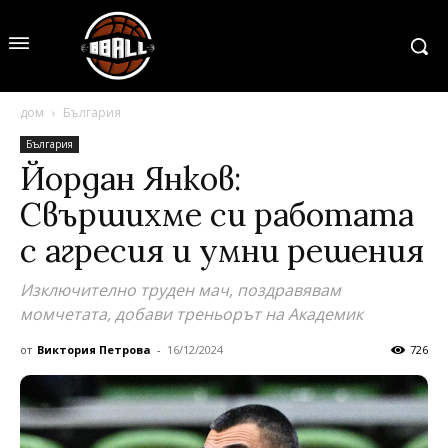
дом
България
България
Йордан Янков:
Свършихме си работата
с агресия и умни решения
Изключително труден мач, поздравявам
момчетата, добави треньорът на Академик
от
Виктория Петрова
-
16/12/2024
726