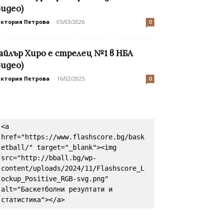
видео)
иктория Петрова
-
05/03/2026
0
айлър Хиро е стрелец №1 в НБА
видео)
иктория Петрова
-
16/02/2025
0
<a 
href="https://www.flashscore.bg/bask
etball/" target="_blank"><img 
src="http://bball.bg/wp-
content/uploads/2024/11/Flashscore_L
ockup_Positive_RGB-svg.png" 
alt="Баскетболни резултати и 
статистика"></a>