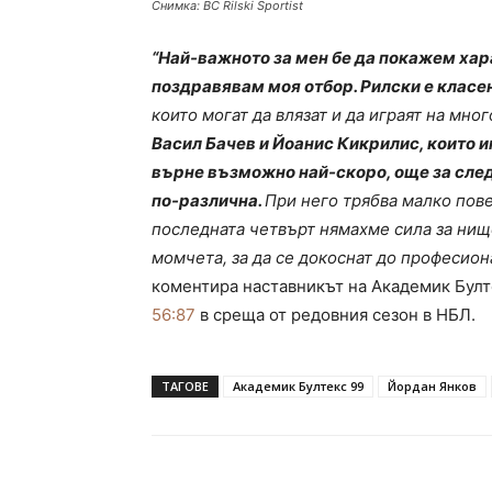
Снимка: BC Rilski Sportist
“Най-важното за мен бе да покажем хар
поздравявам моя отбор. Рилски е класе
които могат да влязат и да играят на мно
Васил Бачев и Йоанис Кикрилис, които и
върне възможно най-скоро, още за сле
по-различна.
При него трябва малко пове
последната четвърт нямахме сила за нищ
момчета, за да се докоснат до професиона
коментира наставникът на Академик Бул
56:87
в среща от редовния сезон в НБЛ.
ТАГОВЕ
Академик Бултекс 99
Йордан Янков