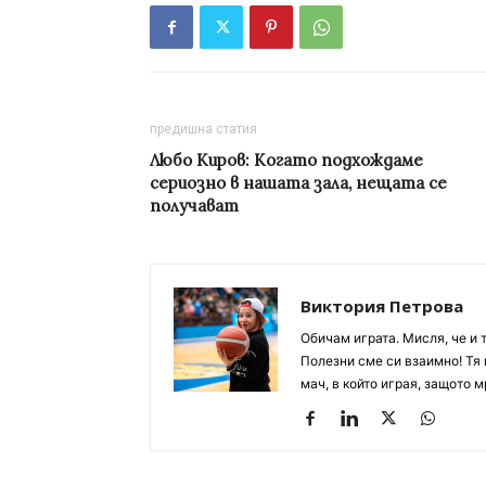
предишна статия
Любо Киров: Когато подхождаме
сериозно в нашата зала, нещата се
получават
Виктория Петрова
Обичам играта. Мисля, че и 
Полезни сме си взаимно! Тя 
мач, в който играя, защото м