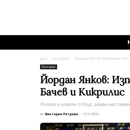
дом
България
Йордан Янков: Изпитваме липса
България
Йордан Янков: Из
Бачев и Кикрилис
Рилски е класен отбор, заяви наставни
от
Виктория Петрова
-
17/11/2024