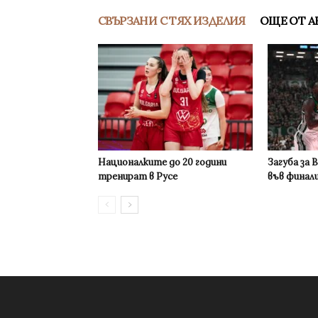
СВЪРЗАНИ С ТЯХ ИЗДЕЛИЯ
ОЩЕ ОТ А
Националките до 20 години
Загуба за 
тренират в Русе
във финал