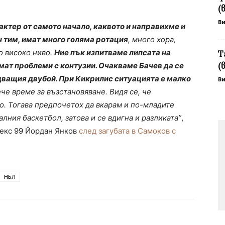
(
В
актер от самото начало, каквото и направихме и
н тим, имат много голяма ротация
, много хора,
го високо ниво.
Ние пък изпитваме липсата на
Т
(
мат проблеми с контузии. Очакваме Бачев да се
дващия двубой. При Кикрилис ситуацията е малко
В
че време за възстановяване. Видя се, че
о. Тогава предпочетох да вкарам и по-младите
лния баскетбол, затова и се вдигна и разликата”
,
текс 99 Йордан Янков
след загубата в Самоков с
НБЛ