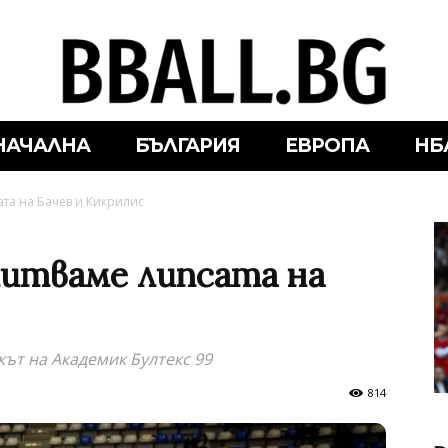
НАЧАЛНА
БЪЛГАРИЯ
ЕВРОПА
НБ
та на Бачев и Кикрилис
питваме липсата на
кът на Академик Бултекс 99
814