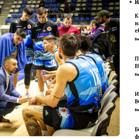
R
К
н
е
В
П
Е
В
И
В
В
Б
ф