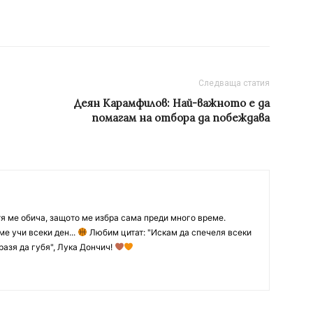
Следваща статия
Деян Карамфилов: Най-важното е да
помагам на отбора да побеждава
тя ме обича, защото ме избра сама преди много време.
ме учи всеки ден...
Любим цитат: "Искам да спечеля всеки
разя да губя", Лука Дончич!