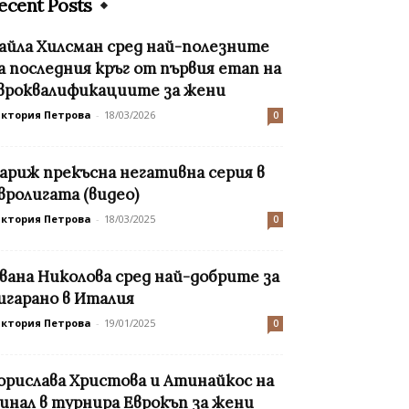
ecent Posts
айла Хилсман сред най-полезните
а последния кръг от първия етап на
вроквалификациите за жени
иктория Петрова
-
18/03/2026
0
ариж прекъсна негативна серия в
вролигата (видео)
иктория Петрова
-
18/03/2025
0
вана Николова сред най-добрите за
игарано в Италия
иктория Петрова
-
19/01/2025
0
орислава Христова и Атинайкос на
инал в турнира Еврокъп за жени