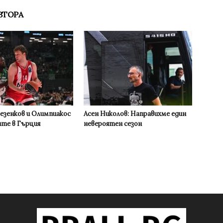
ВТОРА
Везенков и Олимпиакос
Асен Николов: Направихме един
ите в Гърция
невероятен сезон