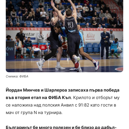
Снимка: ФИБА
Йордан Минчев и Шарлероа записаха първа победа
във втория етап на ФИБА Къп
. Крилото и отборът му
се наложиха над полския Анвил с 91:82 като гости в
мач от група N на турнира.
Българинът бе много полезен и бе близо до дабъл-