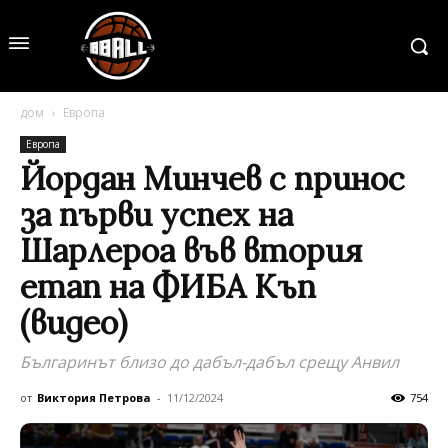
дом
Европа
Европа
Йордан Минчев с принос
за първи успех на
Шарлероа във втория
етап на ФИБА Къп
(видео)
Българинът близо до дабъл-дабъл срещу Анвил
от
Виктория Петрова
-
11/12/2024
754