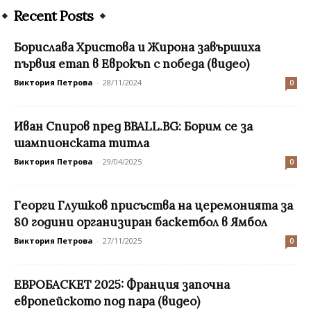
Recent Posts
Борислава Христова и Жирона завършиха
първия етап в Еврокъп с победа (видео)
Виктория Петрова
-
28/11/2024
0
Иван Спиров пред BBALL.BG: Борим се за
шампионската титла
Виктория Петрова
-
29/04/2025
0
Георги Глушков присъства на церемонията за
80 години организиран баскетбол в Ямбол
Виктория Петрова
-
27/11/2025
0
ЕВРОБАСКЕТ 2025: Франция започна
европейското под пара (видео)