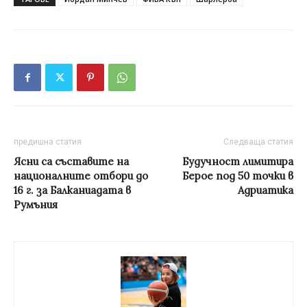
предишна статия
Следваща статия
Ясни са съставите на
Будучност лимитира
националните отбори до
Берое под 50 точки в
16 г. за Балканиадата в
Адриатика
Румъния