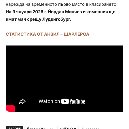
нарежда на временното първо място в класирането.
На 9 януари 2025 г. Йордан Минчев и компания ще
имат мач срещу Лудвигсбург.
СТАТИСТИКА ОТ АНВИЛ – ШАРЛЕРОА
ТАГОВЕ
Йордан Минчев
ФИБА Къп
Шарлероа