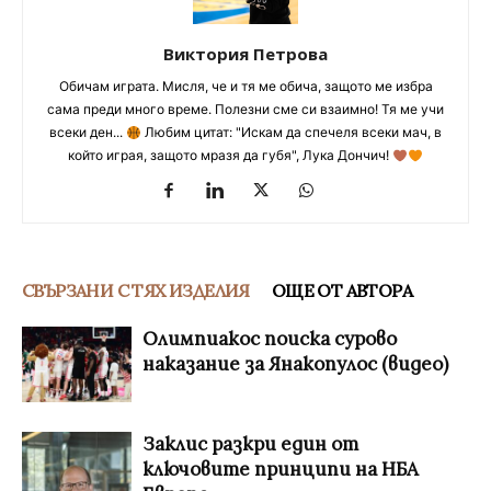
Виктория Петрова
Обичам играта. Мисля, че и тя ме обича, защото ме избра
сама преди много време. Полезни сме си взаимно! Тя ме учи
всеки ден...
Любим цитат: "Искам да спечеля всеки мач, в
който играя, защото мразя да губя", Лука Дончич!
СВЪРЗАНИ С ТЯХ ИЗДЕЛИЯ
ОЩЕ ОТ АВТОРА
Олимпиакос поиска сурово
наказание за Янакопулос (видео)
Заклис разкри един от
ключовите принципи на НБА