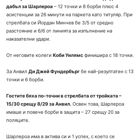
дабъл за Шарлероа
– 12 точки и 8 борби плюс 4
асистенции за 26 минути на паркета като титуляр. При
стрелбата си Йордан Минчев бе 3/5 от средно
разстояние и 6/6 от линията за изпълнение на
наказателни удари.
От неговите колеги
Коби Уилямс
финишира с 18 точки.
За Анвил
Ди Джей Фундербърг
бе най-резултатен с 13
точки и 6 борби.
Гостите бяха по-точни в стрелбата от тройката –
15/30 срещу 8/29 за Анвил.
Освен това, Шарлероа
имаше и повече борби в защита – 27 срещу 20 за
поляците.
Шарлероа има в актива си и 1 успех, с което се