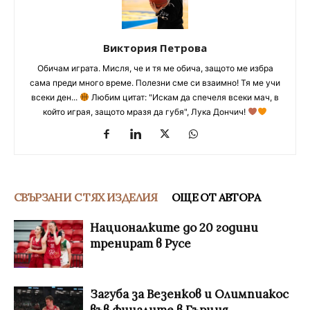
Виктория Петрова
Обичам играта. Мисля, че и тя ме обича, защото ме избра
сама преди много време. Полезни сме си взаимно! Тя ме учи
всеки ден...
Любим цитат: "Искам да спечеля всеки мач, в
който играя, защото мразя да губя", Лука Дончич!
СВЪРЗАНИ С ТЯХ ИЗДЕЛИЯ
ОЩЕ ОТ АВТОРА
Националките до 20 години
тренират в Русе
Загуба за Везенков и Олимпиакос
във финалите в Гърция