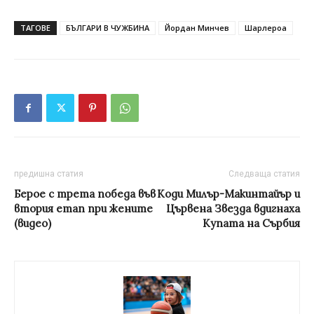
ТАГОВЕ
БЪЛГАРИ В ЧУЖБИНА
Йордан Минчев
Шарлероа
предишна статия
Следваща статия
Берое с трета победа във
Коди Милър-Макинтайър и
втория етап при жените
Цървена Звезда вдигнаха
(видео)
Купата на Сърбия