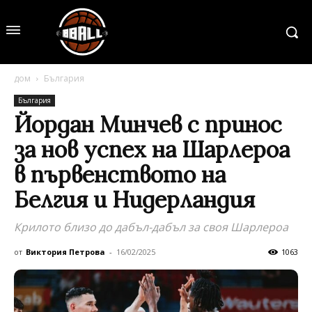
дом
България
България
Йордан Минчев с принос
за нов успех на Шарлероа
в първенството на
Белгия и Нидерландия
Крилото близо до дабъл-дабъл за своя Шарлероа
от
Виктория Петрова
-
16/02/2025
1063