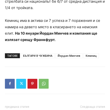
стрелбата си националът бе 6/7 от средна дистанция и
1/4 от тройката.
Кемниц има в актива си 7 успеха и 7 поражения и се
намира на девето място в класирането на немския
елит.
На 10 януари Йордан Минчев и компания ще
излязат срещу Франкфурт.
ТАГОВЕ
БЪЛГАРИ В ЧУЖБИНА
Йордан Минчев
Кемниц
предишна статия
Следваща статия