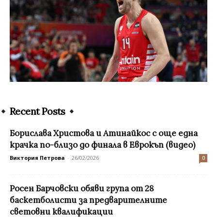
Recent Posts
Бориславa Христова и Атинайкос с още една
крачка по-близо до финала в Еврокъп (видео)
Виктория Петрова
-
26/02/2026
0
Росен Барчовски обяви група от 28
баскетболисти за предварителните
световни квалификации