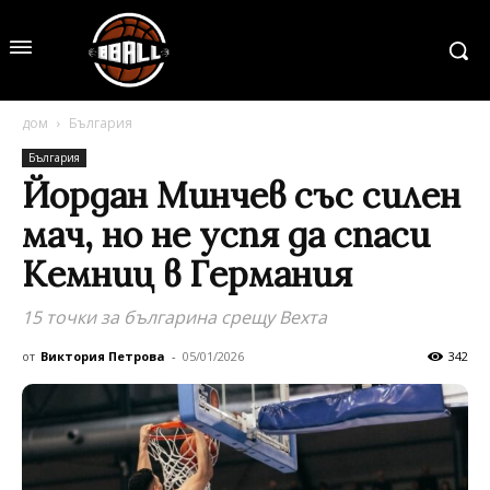
дом
България
България
Йордан Минчев със силен
мач, но не успя да спаси
Кемниц в Германия
15 точки за българина срещу Вехта
от
Виктория Петрова
-
05/01/2026
342