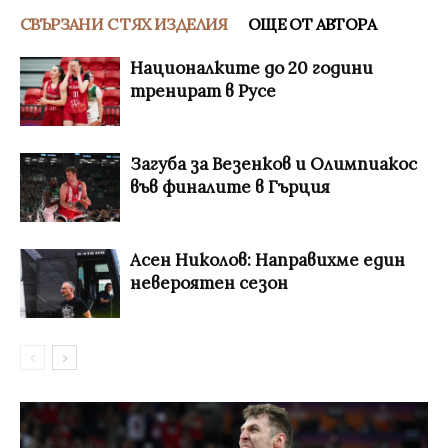
СВЪРЗАНИ С ТЯХ ИЗДЕЛИЯ
ОЩЕ ОТ АВТОРА
Националките до 20 години
тренират в Русе
Загуба за Везенков и Олимпиакос
във финалите в Гърция
Асен Николов: Направихме един
невероятен сезон