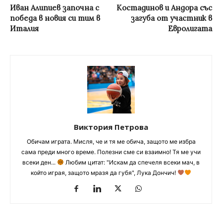
Иван Алипиев започна с
Костадинов и Андора със
победа в новия си тим в
загуба от участник в
Италия
Евролигата
Виктория Петрова
Обичам играта. Мисля, че и тя ме обича, защото ме избра
сама преди много време. Полезни сме си взаимно! Тя ме учи
всеки ден...
Любим цитат: "Искам да спечеля всеки мач, в
който играя, защото мразя да губя", Лука Дончич!