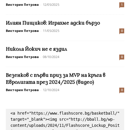
Виктория Петрова
-
12/05/2025
1
Илиян Пищиков: Играхме адски бързо
Виктория Петрова
-
11/05/2025
0
Никола Йокич не е яздил
Виктория Петрова
-
08/10/2024
0
Везенков с първи приз за MVP на кръга в
Евролигата през 2024/2025 (видео)
Виктория Петрова
-
12/10/2024
0
<a href="https://www.flashscore.bg/basketball/" 
target="_blank"><img src="http://bball.bg/wp-
content/uploads/2024/11/Flashscore_Lockup_Posit