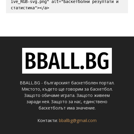
ive_RGB-svg.png" alt="Баскетболни резултати и 
статистика"></a>
BBALL.BG - българският баскетболен портал.
Мястото, където ще говорим за баскетбол.
Защото обичаме играта. Защото живеем
заради нея. Защото за нас, единствено
баскетболът има значение.
Контакти:
bballbg@gmail.com