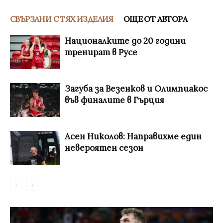
СВЪРЗАНИ С ТЯХ ИЗДЕЛИЯ
ОЩЕ ОТ АВТОРА
Националките до 20 години
тренират в Русе
Загуба за Везенков и Олимпиакос
във финалите в Гърция
Асен Николов: Направихме един
невероятен сезон