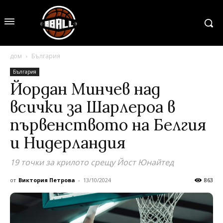
дом
България
България
Йордан Минчев над
всички за Шарлероа в
първенството на Белгия
и Нидерландия
19 точки за крилото срещу Йост Юнайтед
от
Виктория Петрова
-
13/10/2024
863