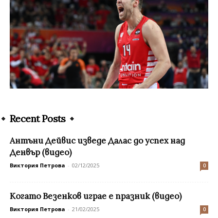
Recent Posts
Антъни Дейвис изведе Далас до успех над
Денвър (видео)
Виктория Петрова
-
02/12/2025
0
Когато Везенков играе е празник (видео)
Виктория Петрова
-
21/02/2025
0