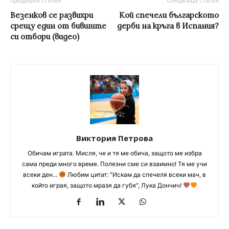
предишна статия
Следваща статия
Везенков се развихри
Кой спечели българското
срещу един от бившите
дерби на кръгa в Испания?
си отбори (видео)
Виктория Петрова
Обичам играта. Мисля, че и тя ме обича, защото ме избра
сама преди много време. Полезни сме си взаимно! Тя ме учи
всеки ден...
Любим цитат: "Искам да спечеля всеки мач, в
който играя, защото мразя да губя", Лука Дончич!