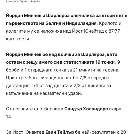
Снимка: Spirou Basket
Йордан Минчев и Шарлероа спечелиха за втори път в
първенството на Белгия и Нидерландия
. Крилото и
колегите му се наложиха над Йост Юнайтед с 87:77
като гости.
Йордан Минчев бе над всички за Шарлероа, като
остави срещу името си в статистиката 19 точки,
9
борби и 1 открадната топка за 21 минути на терена.
При стрелбата си националът бе 7/8 от средна
дистанция, 1/4 от зад дъгата и 2/2 от линията за
изпълнение на наказателни удари.
От неговите съотборници
Сандър Холандерс
вкара
14.
За Йост Юнайтед
Еван Тейлър
бе най-резултатен с 20