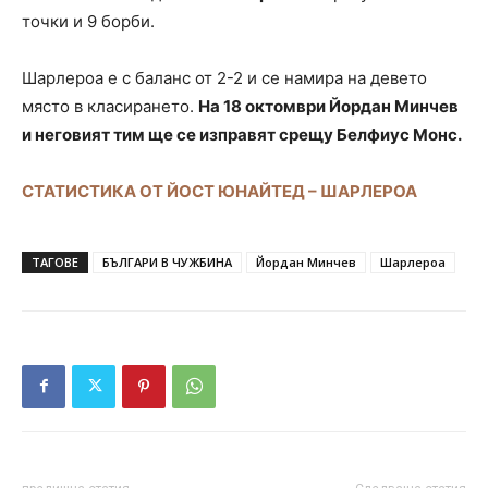
точки и 9 борби.
Шарлероа е с баланс от 2-2 и се намира на девето
място в класирането.
На 18 октомври Йордан Минчев
и неговият тим ще се изправят срещу Белфиус Монс.
СТАТИСТИКА ОТ ЙОСТ ЮНАЙТЕД – ШАРЛЕРОА
ТАГОВЕ
БЪЛГАРИ В ЧУЖБИНА
Йордан Минчев
Шарлероа