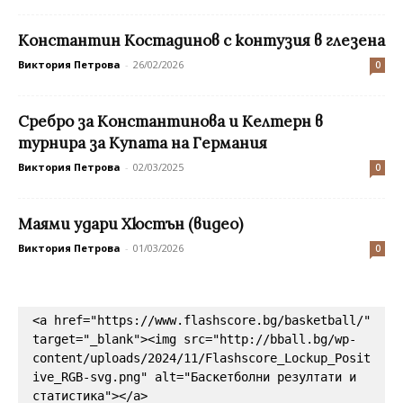
Константин Костадинов с контузия в глезена
Виктория Петрова
-
26/02/2026
0
Сребро за Константинова и Келтерн в
турнира за Купата на Германия
Виктория Петрова
-
02/03/2025
0
Маями удари Хюстън (видео)
Виктория Петрова
-
01/03/2026
0
<a href="https://www.flashscore.bg/basketball/" 
target="_blank"><img src="http://bball.bg/wp-
content/uploads/2024/11/Flashscore_Lockup_Posit
ive_RGB-svg.png" alt="Баскетболни резултати и 
статистика"></a>