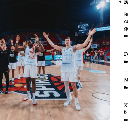
R
В
с
д
В
Г
В
М
В
Х
в
В