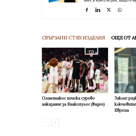
мач, в който играя, защото м
СВЪРЗАНИ С ТЯХ ИЗДЕЛИЯ
ОЩЕ ОТ А
Олимпиакос поиска сурово
Заклис раз
наказание за Янакопулос (видео)
ключовите
Европа