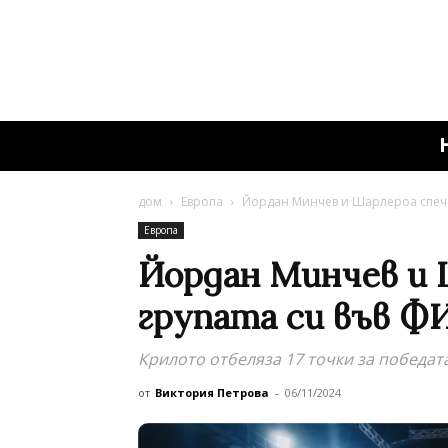
дом
Европа
Йордан Минчев и Шарлероа спечел
Европа
Йордан Минчев и 
групата си във ФИ
Крилото отбеляза 17 точки за победат
от
Виктория Петрова
-
06/11/2024