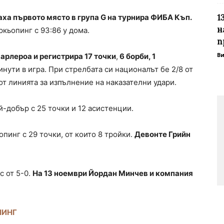
1
ха първото място в група G на турнира ФИБА Къп.
н
кьопинг с 93:86 у дома.
п
В
арлероа и регистрира 17 точки
,
6 борби, 1
инути в игра. При стрелбата си националът бе 2/8 от
 от линията за изпълнение на наказателни удари.
й-добър с 25 точки и 12 асистенции.
пинг с 29 точки, от които 8 тройки.
Девонте Грийн
с от 5-0.
На 13 ноември Йордан Минчев и компания
ПИНГ