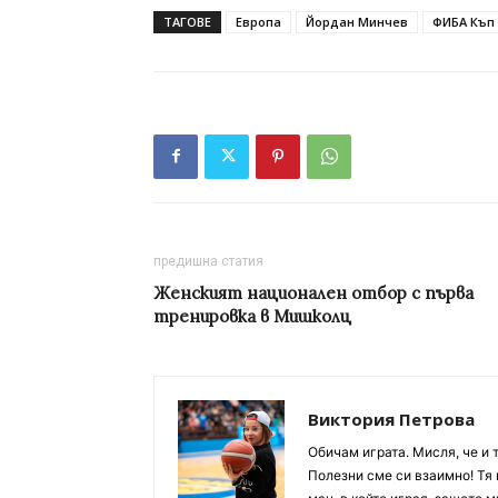
ТАГОВЕ
Европа
Йордан Минчев
ФИБА Къп
предишна статия
Женският национален отбор с първа
тренировка в Мишколц
Виктория Петрова
Обичам играта. Мисля, че и 
Полезни сме си взаимно! Тя 