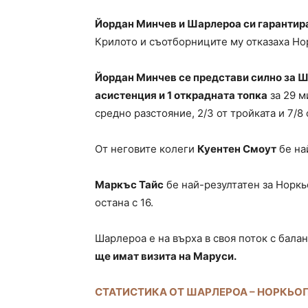
Йордан Минчев и Шарлероа си гарантира
Крилото и съотборниците му отказаха Нор
Йордан Минчев се представи силно за Ш
асистенция и 1 открадната топка
за 29 м
средно разстояние, 2/3 от тройката и 7/8
От неговите колеги
Куентен Смоут
бе на
Маркъс Тайс
бе най-резултатен за Норкьо
остана с 16.
Шарлероа е на върха в своя поток с балан
ще имат визита на Маруси.
СТАТИСТИКА ОТ ШАРЛЕРОА – НОРКЬО