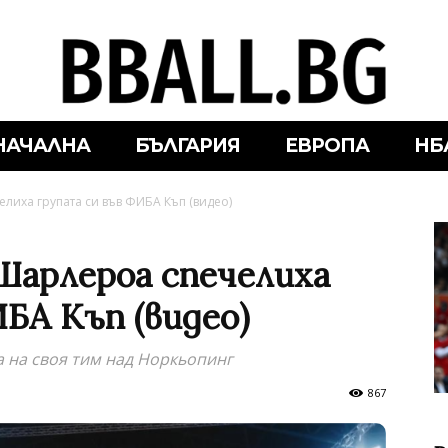
НАЧАЛНА
БЪЛГАРИЯ
ЕВРОПА
НБ
иха групата си във ФИБА Къп (видео)
Шарлероа спечелиха
БА Къп (видео)
а на своя тим над Норкьопинг
867