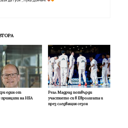
разя да губя", Лука Дончич!
ВТОРА
кри един от
Реал Мадрид потвърди
 принципи на НБА
участието си в Евролигата и
през следващия сезон