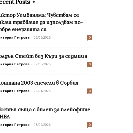
ecent Posts
иктор Уембаняма: Чувствам се
якаш трябваше да използвам по-
обре енергията си
иктория Петрова
-
05/05/2026
0
олдън Стейт без Къри за седмица
иктория Петрова
-
07/05/2025
0
онтана 2003 спечели в Сърбия
иктория Петрова
-
22/01/2025
0
юстън също с билет за плейофите
 НБА
иктория Петрова
-
03/04/2026
0