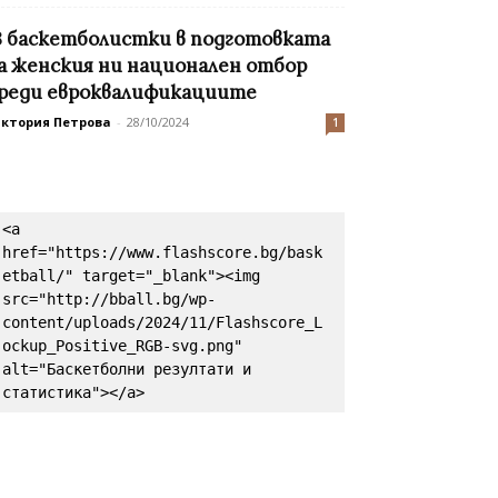
3 баскетболистки в подготовката
а женския ни национален отбор
реди евроквалификациите
иктория Петрова
-
28/10/2024
1
<a 
href="https://www.flashscore.bg/bask
etball/" target="_blank"><img 
src="http://bball.bg/wp-
content/uploads/2024/11/Flashscore_L
ockup_Positive_RGB-svg.png" 
alt="Баскетболни резултати и 
статистика"></a>