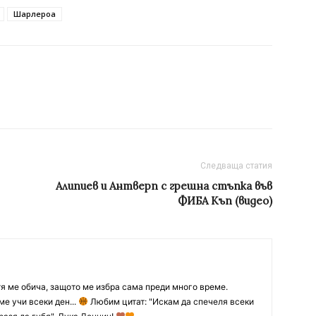
Шарлероа
Следваща статия
Алипиев и Антверп с грешна стъпка във
ФИБА Къп (видео)
тя ме обича, защото ме избра сама преди много време.
ме учи всеки ден...
Любим цитат: "Искам да спечеля всеки