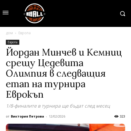
дом
Европа
Европа
Йордан Минчев и Кемниц
срещу Цедевита
Олимпия в следващия
етап на турнира
Еврокъп
1/8-финалите в турнира ще бъдат след месец
от
Виктория Петрова
-
12/02/2026
323