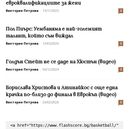
евроквалификациите за жени
Виктория Петрова
-
15/11/2025
0
Пол Пиърс: Уембаняма е най-големият
талант, който съм виждал
Виктория Петрова
-
13/05/2026
0
Голдън Стейт не се даде на Хюстън (видео)
Виктория Петрова
-
06/12/2024
0
Бориславa Христова и Атинайкос с още една
крачка по-близо до финала в Еврокъп (видео)
Виктория Петрова
-
26/02/2026
0
<a href="https://www.flashscore.bg/basketball/" 