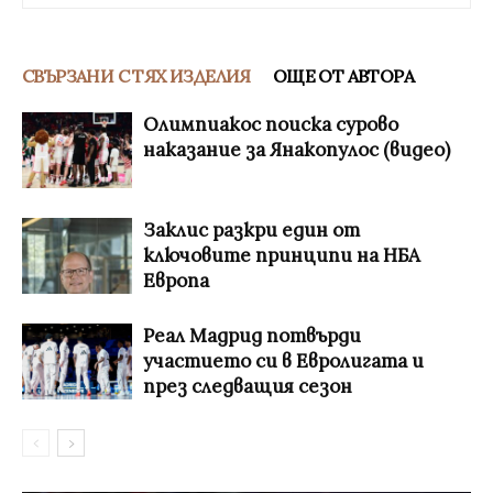
СВЪРЗАНИ С ТЯХ ИЗДЕЛИЯ
ОЩЕ ОТ АВТОРА
Олимпиакос поиска сурово
наказание за Янакопулос (видео)
Заклис разкри един от
ключовите принципи на НБА
Европа
Реал Мадрид потвърди
участието си в Евролигата и
през следващия сезон