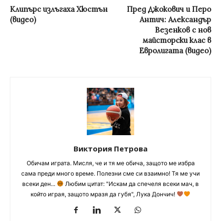
Клипърс излъгаха Хюстън
Пред Джокович и Перо
(видео)
Антич: Александър
Везенков с нов
майсторски клас в
Евролигата (видео)
Виктория Петрова
Обичам играта. Мисля, че и тя ме обича, защото ме избра
сама преди много време. Полезни сме си взаимно! Тя ме учи
всеки ден...
Любим цитат: "Искам да спечеля всеки мач, в
който играя, защото мразя да губя", Лука Дончич!