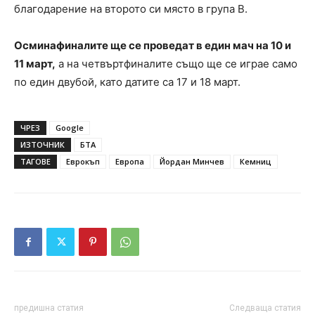
благодарение на второто си място в група В.
Осминафиналите ще се проведат в един мач на 10 и
11 март,
а на четвъртфиналите също ще се играе само
по един двубой, като датите са 17 и 18 март.
ЧРЕЗ
Google
ИЗТОЧНИК
БТА
ТАГОВЕ
Еврокъп
Европа
Йордан Минчев
Кемниц
предишна статия
Следваща статия