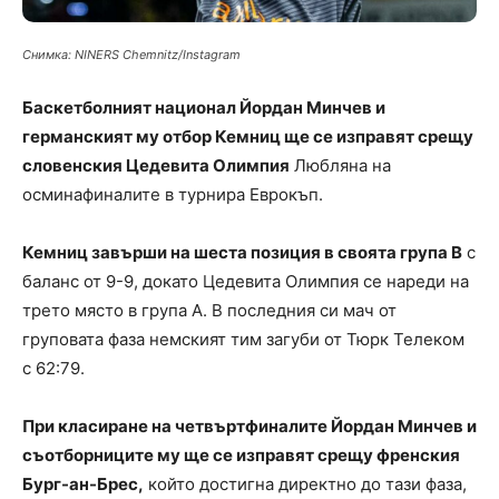
Снимка: NINERS Chemnitz/Instagram
Баскетболният национал Йордан Минчев и
германският му отбор Кемниц ще се изправят срещу
словенския Цедевита Олимпия
Любляна на
осминафиналите в турнира Еврокъп.
Кемниц завърши на шеста позиция в своята група В
с
баланс от 9-9, докато Цедевита Олимпия се нареди на
трето място в група А. В последния си мач от
груповата фаза немският тим загуби от Тюрк Телеком
с 62:79.
При класиране на четвъртфиналите Йордан Минчев и
съотборниците му ще се изправят срещу френския
Бург-ан-Брес,
който достигна директно до тази фаза,