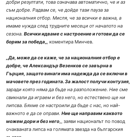
добри резултати, това означава автоматично, че и аз
съм добре. Радвам се, че дойде тази пауза за
националния отбор. Мисля, че за всички е важна, а
имаме нужда след трудните месеци от началото на
сезона.
Всички идваме с настроение и готови да се
борим за победа
„
, коментира Минчев.
„Да, може да се каже, че за националния отбор е
добре, че Александър Везенков се завърна в
Гърция, защото винаги има надежда да се включи в
мачовете през годината. За жалост получи контузия,
заради която няма да бъде на разположение. Ние сме
свикнали да играем и без него, но естествено ще ни
липсва. Бяхме се настроили да бъде с нас, но най-
важното е да се оправи.
Ние ще направим каквото
можем дори и без него
„, заяви националът по повод
очакваната липса на голямата звезда на българския