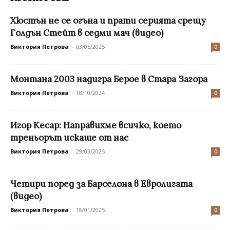
Хюстън не се огъна и прати серията срещу
Голдън Стейт в седми мач (видео)
Виктория Петрова
-
03/05/2025
0
Монтана 2003 надигра Берое в Стара Загора
Виктория Петрова
-
18/10/2024
0
Игор Кесар: Направихме всичко, което
треньорът искаше от нас
Виктория Петрова
-
29/03/2025
0
Четири поред за Барселона в Евролигата
(видео)
Виктория Петрова
-
18/01/2025
0