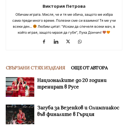
Виктория Петрова
Обичам играта. Мисля, че и тя ме обича, защото ме избра
сама преди много време. Полезни сме си взаимно! Тя ме учи
всеки ден...
Любим цитат: "Искам да спечеля всеки мач, в
който играя, защото мразя да губя", Лука Дончич!
СВЪРЗАНИ С ТЯХ ИЗДЕЛИЯ
ОЩЕ ОТ АВТОРА
Националките до 20 години
тренират в Русе
Загуба за Везенков и Олимпиакос
във финалите в Гърция