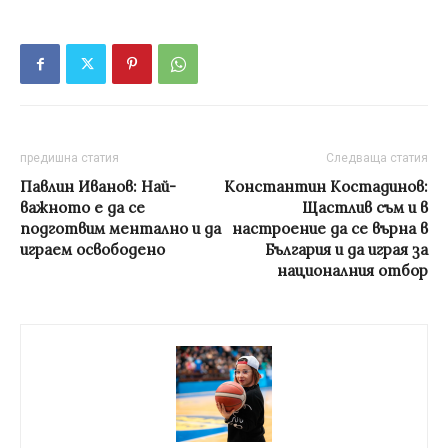
предишна статия
Следваща статия
Павлин Иванов: Най-
Константин Костадинов:
важното е да се
Щастлив съм и в
подготвим ментално и да
настроение да се върна в
играем освободено
България и да играя за
националния отбор