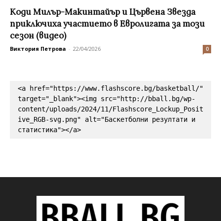
Коди Милър-Макинтайър и Цървена Звезда
приключиха участието в Евролигата за този
сезон (видео)
Виктория Петрова
-
22/04/2026
0
<a href="https://www.flashscore.bg/basketball/" 
target="_blank"><img src="http://bball.bg/wp-
content/uploads/2024/11/Flashscore_Lockup_Posit
ive_RGB-svg.png" alt="Баскетболни резултати и 
статистика"></a>