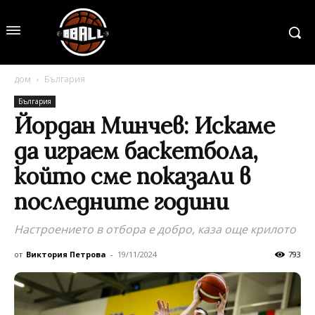
дом
България
България
Йордан Минчев: Искаме
да играем баскетбола,
който сме показали в
последните години
Настроението в отбора е добро, каза още крилото
от
Виктория Петрова
-
19/11/2024
793