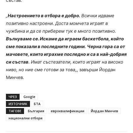
състав.
„
Настроението в отбора е добро.
Всички идваме
позитивно настроени. Доста момчета играят в
чужбина и да се приберем тук е много позитивно.
Вълнуваме се. Искаме да играем баскетбола, който
сме показали в последните години.
Черна гора са от
мачовете, които играхме последно и са в най-добрия
си състав
. Имат състезатели, които играят на високо
ниво, но ние сме готови за това
„, завърши Йордан
Минчев.
ЧРЕЗ
Google
ИЗТОЧНИК
БТА
ТАГОВЕ
България
евроквалификации
Йордан Минчев
национални отбори