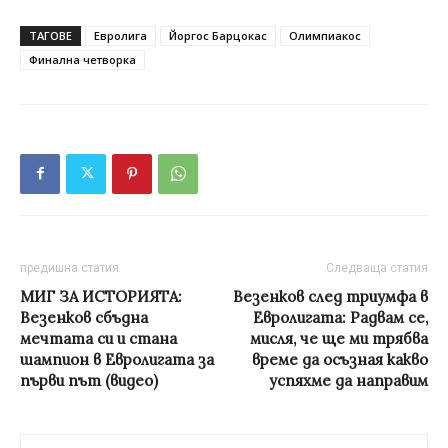
ТАГОВЕ
Евролига
Йоргос Барцокас
Олимпиакос
Финална четворка
предишна статия
Следваща статия
МИГ ЗА ИСТОРИЯТА:
Везенков след триумфа в
Везенков сбъдна
Евролигата: Радвам се,
мечтата си и стана
мисля, че ще ми трябва
шампион в Евролигата за
време да осъзная какво
първи път (видео)
успяхме да направим