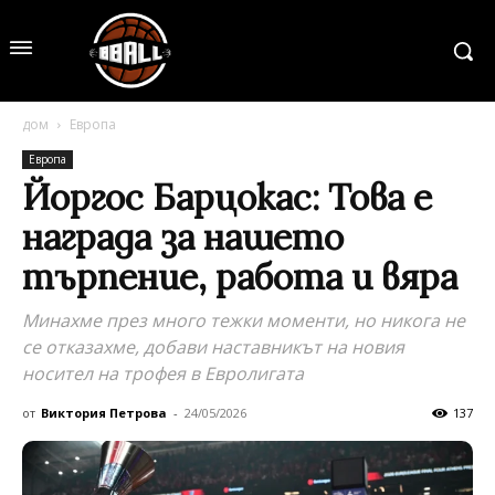
дом
Европа
Европа
Йоргос Барцокас: Това е
награда за нашето
търпение, работа и вяра
Минахме през много тежки моменти, но никога не
се отказахме, добави наставникът на новия
носител на трофея в Евролигата
от
Виктория Петрова
-
24/05/2026
137