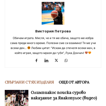
Виктория Петрова
Обичам играта. Мисля, че и тя ме обича, защото ме избра
сама преди много време. Полезни сме си взаимно! Тя ме учи
всеки ден...
Любим цитат: "Искам да спечеля всеки мач, в
който играя, защото мразя да губя", Лука Дончич!
СВЪРЗАНИ С ТЯХ ИЗДЕЛИЯ
ОЩЕ ОТ АВТОРА
Олимпиакос поиска сурово
наказание за Янакопулос (видео)