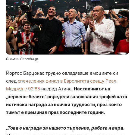
Снимка: Gazzetta.gr.
Йоргос Барцокас трудно овладяваше емоциите си
след
спечеления финал в Евролигата срещу Реал
Мадрид с 92:85
насред Атина.
Наставникът на
„червено-белите“ определи завоювания трофей като
истинска награда за всички трудности, през които
тимът е преминал през последните години.
„Това е награда за нашето търпение, работа и вяра
.