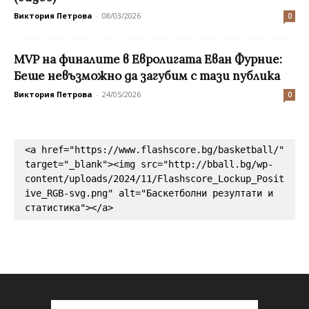
Виктория Петрова
-
08/03/2026
0
МVP на финалите в Евролигата Еван Фурние:
Беше невъзможно да загубим с тази публика
Виктория Петрова
-
24/05/2026
0
<a href="https://www.flashscore.bg/basketball/" 
target="_blank"><img src="http://bball.bg/wp-
content/uploads/2024/11/Flashscore_Lockup_Posit
ive_RGB-svg.png" alt="Баскетболни резултати и 
статистика"></a>