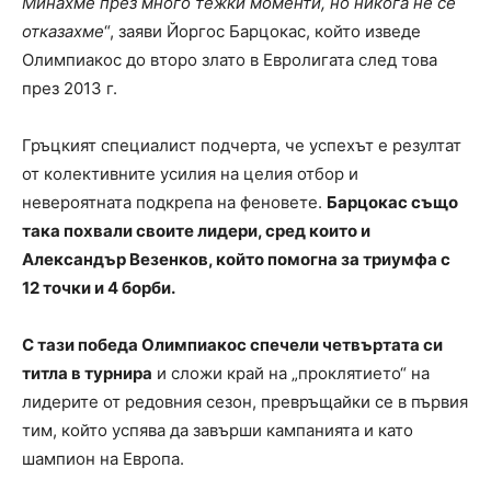
Минахме през много тежки моменти, но никога не се
отказахме
“, заяви Йоргос Барцокас, който изведе
Олимпиакос до второ злато в Евролигата след това
през 2013 г.
Гръцкият специалист подчерта, че успехът е резултат
от колективните усилия на целия отбор и
невероятната подкрепа на феновете.
Барцокас също
така похвали своите лидери, сред които и
Александър Везенков, който помогна за триумфа с
12 точки и 4 борби.
С тази победа Олимпиакос спечели четвъртата си
титла в турнира
и сложи край на „проклятието“ на
лидерите от редовния сезон, превръщайки се в първия
тим, който успява да завърши кампанията и като
шампион на Европа.