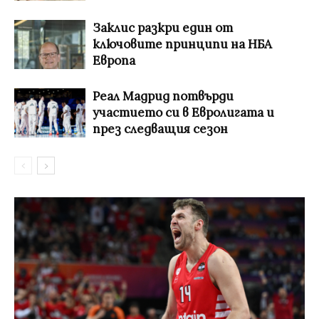
Заклис разкри един от
ключовите принципи на НБА
Европа
Реал Мадрид потвърди
участието си в Евролигата и
през следващия сезон