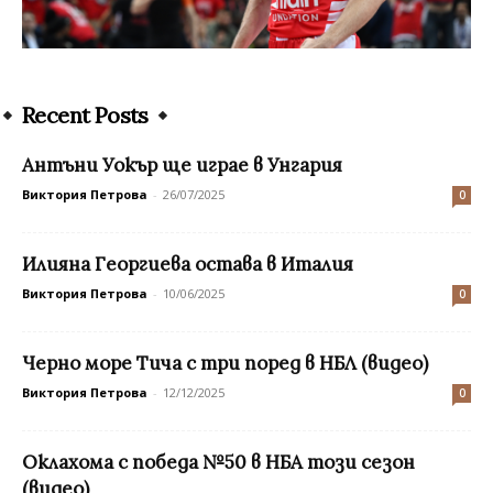
Recent Posts
Антъни Уокър ще играе в Унгария
Виктория Петрова
-
26/07/2025
0
Илияна Георгиева остава в Италия
Виктория Петрова
-
10/06/2025
0
Черно море Тича с три поред в НБЛ (видео)
Виктория Петрова
-
12/12/2025
0
Оклахома с победа №50 в НБА този сезон
(видео)