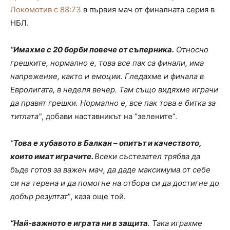
Локомотив с 88:73
в първия мач от финалната серия в
НБЛ.
“Имахме с 20 борби повече от съперника.
Относно
грешките, нормално е, това все пак са финали, има
напрежение, както и емоции. Гледахме и финала в
Евролигата, в неделя вечер. Там също видяхме играчи
да правят грешки. Нормално е, все пак това е битка за
титлата”
, добави наставникът на “зелените”.
“
Това е хубавото в Балкан – опитът и качеството,
които имат играчите.
Всеки състезател трябва да
бъде готов за важен мач, да даде максимума от себе
си на терена и да помогне на отбора си да достигне до
добър резултат
”, каза още той.
“Най-важното е играта ни в защита
. Така играхме