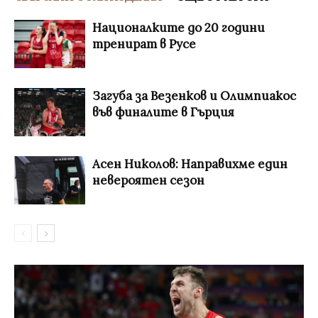
Националките до 20 години
тренират в Русе
Загуба за Везенков и Олимпиакос
във финалите в Гърция
Асен Николов: Направихме един
невероятен сезон