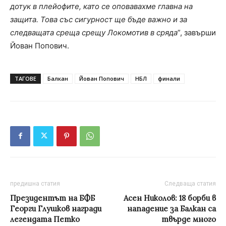
дотук в плейофите, като се оповавахме главна на
защита. Това със сигурност ще бъде важно и за
следващата среща срещу Локомотив в сряда
”, завърши
Йован Попович.
ТАГОВЕ
Балкан
Йован Попович
НБЛ
финали
предишна статия
Следваща статия
Президентът на БФБ
Aсен Николов: 18 борби в
Георги Глушков награди
нападение за Балкан са
легендата Петко
твърде много