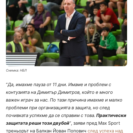
Снимка: НБЛ
“
Да, имахме пауза от 11 дни. Имаме и проблем с
контузията на Димитър Димитров, който е много
важен играч за нас. По тази причина имахме и малко
проблеми при организацията в защита, но след
почивката успяхме да се справим с това.
Практически
защитата реши този двубой
”
, заяви пред Max Sport
треньорът на Балкан Йован Попович
след успеха над