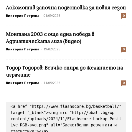
Локомотив започна подготовка за новия сезон
Виктория Петрова
-
01/09/2025
0
Монтана 2003 с още една победа в
Адриатическата лига (видео)
Виктория Петрова
-
19/02/2025
0
Тодор Тодоров: Всичко опира до желанието на
играчите
Виктория Петрова
-
11/05/2025
0
<a href="https://www.flashscore.bg/basketball/" 
target="_blank"><img src="http://bball.bg/wp-
content/uploads/2024/11/Flashscore_Lockup_Posit
ive_RGB-svg.png" alt="Баскетболни резултати и 
статистика"></a>