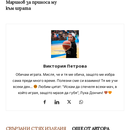
Маринов за приноса му
към играта
Виктория Петрова
Обичам играта. Мисля, че и тя ме обича, защото ме избра
сама преди много време. Полезни сме си взаимно! Тя ме учи
всеки ден...
Любим цитат: "Искам да спечеля всеки мач, в
който играя, защото мразя да губя", Лука Дончич!
СВЪРЗАНИ С ТЯХ ИЗДЕЛИЯ
ОЩЕ ОТ АВТОРА