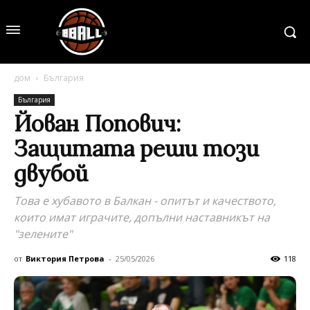
дом
България
България
Йован Попович:
Защитата реши този
двубой
Това е хубавото в Балкан - опитът и качеството,
които имат играчите, допълни наставникът на
"зелените"
от
Виктория Петрова
-
25/05/2026
118