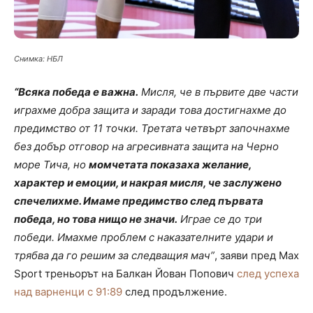
Снимка: НБЛ
“Всяка победа е важна.
Мисля, че в първите две части
играхме добра защита и заради това достигнахме до
предимство от 11 точки. Третата четвърт започнахме
без добър отговор на агресивната защита на Черно
море Тича, но
момчетата показаха желание,
характер и емоции, и накрая мисля, че заслужено
спечелихме. Имаме предимство след първата
победа, но това нищо не значи.
Играе се до три
победи. Имахме проблем с наказателните удари и
трябва да го решим за следващия мач”
, заяви пред Max
Sport треньорът на Балкан Йован Попович
след успеха
над варненци с 91:89
след продължение.