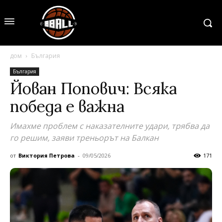
дом
България
България
Йован Попович: Всяка
победа е важна
Имахме проблем с наказателните удари, трябва да
го решим, заяви треньорът на Балкан
от
Виктория Петрова
-
09/05/2026
171