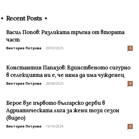
Recent Posts
Васил Попов: Разликата тръгна от втората
част
Виктория Петрова
-
08/03/2025
0
Константин Папазов: Единственото сигурно
в селекцията ни е, че няма да има чужденец
Виктория Петрова
-
28/08/2025
0
Берое взе първото българско дерби в
Адриатическата лига за жени този сезон
(видео)
Виктория Петрова
-
16/10/2024
0