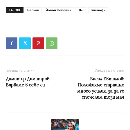
ТАГОВЕ
Балкан
Йован Попович
НБЛ
плейофи
предишна статия
Следваща статия
Димитър Димитров:
Васил Евтимов:
Вярваме в себе си
Положихме страшно
много усилия, за да го
спечелим този мач