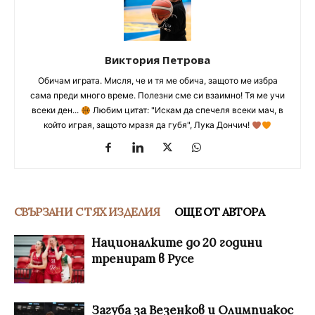
Виктория Петрова
Обичам играта. Мисля, че и тя ме обича, защото ме избра
сама преди много време. Полезни сме си взаимно! Тя ме учи
всеки ден...
Любим цитат: "Искам да спечеля всеки мач, в
който играя, защото мразя да губя", Лука Дончич!
СВЪРЗАНИ С ТЯХ ИЗДЕЛИЯ
ОЩЕ ОТ АВТОРА
Националките до 20 години
тренират в Русе
Загуба за Везенков и Олимпиакос