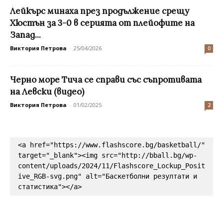
Лейкърс минаха през продължение срещу
Хюстън за 3-0 в серията от плейофите на
Запад...
Виктория Петрова
-
25/04/2026
0
Черно море Тича се справи със съпротивата
на Левски (видео)
Виктория Петрова
-
01/02/2025
2
<a href="https://www.flashscore.bg/basketball/" 
target="_blank"><img src="http://bball.bg/wp-
content/uploads/2024/11/Flashscore_Lockup_Posit
ive_RGB-svg.png" alt="Баскетболни резултати и 
статистика"></a>