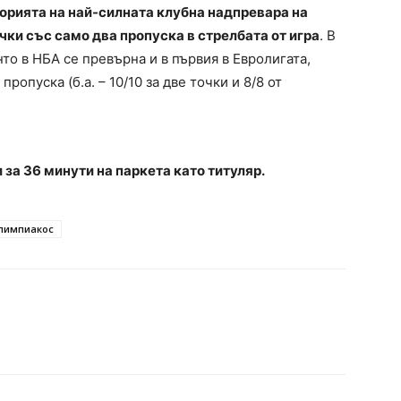
сторията на най-силната клубна надпревара на
чки със само два пропуска в стрелбата от игра
. В
то в НБА се превърна и в първия в Евролигата,
ропуска (б.а. – 10/10 за две точки и 8/8 от
за 36 минути на паркета като титуляр.
лимпиакос