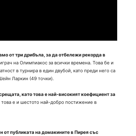
мо от три дрибъла, за да отбележи рекорда в
играч на Олимпиакос за всички времена. Това бе и
тност в турнира в един двубой, като преди него са
Шейн Ларкин (49 точки).
рещата, като това е най-високият коефициент за
 това е и шестото най-добро постижение в
н от публиката на домакините в Пирея със