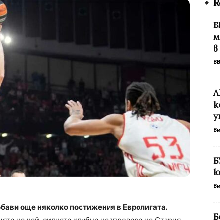
R
Б
м
в
BB
Л
к
у
В
Б
ю
В
бави още няколко постижения в Евролигата.
Б
ята на най-силната клубна надпревара на Стария