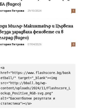
БА (видео)
иктория Петрова
-
29/10/2024
1
оди Милър-Макинтайър и Цървена
везда зарадваха феновете си в
елград (видео)
иктория Петрова
-
07/04/2026
0
<a 
href="https://www.flashscore.bg/bask
etball/" target="_blank"><img 
src="http://bball.bg/wp-
content/uploads/2024/11/Flashscore_L
ockup_Positive_RGB-svg.png" 
alt="Баскетболни резултати и 
статистика"></a>