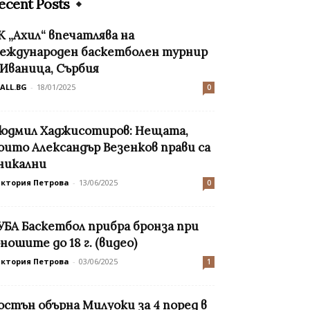
ecent Posts
К „Ахил“ впечатлява на
еждународен баскетболен турнир
 Иваница, Сърбия
ALL.BG
-
18/01/2025
0
юдмил Хаджисотиров: Нещата,
оито Александър Везенков прави са
никални
иктория Петрова
-
13/06/2025
0
УБА Баскетбол прибра бронза при
ношите до 18 г. (видео)
иктория Петрова
-
03/06/2025
1
остън обърна Милуоки за 4 поред в