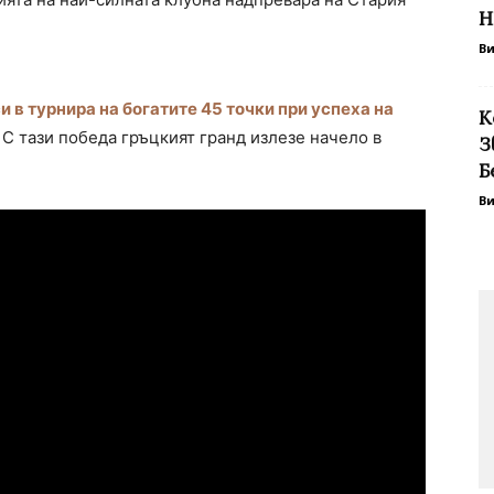
Н
В
 в турнира на богатите 45 точки при успеха на
К
. С тази победа гръцкият гранд излезе начело в
З
Б
В