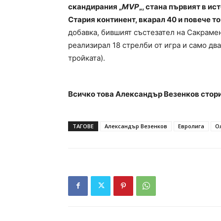
скандирания „
MVP
„, стана първият в и
Стария континент, вкарал 40 и повече то
добавка, бившият състезател на Сакрамен
реализирал 18 стрелби от игра и само два п
тройката).
Всичко това Александър Везенков стори 
ТАГОВЕ
Александър Везенков
Евролига
О