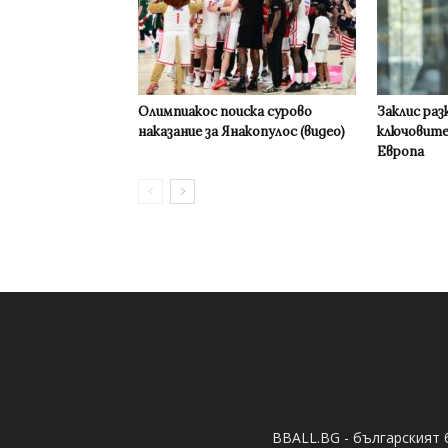
Олимпиакос поиска сурово
Заклис раз
наказание за Янакопулос (видео)
ключовите
Европа
BBALL.BG - българският 