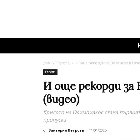
дом
Европа
И още рекорди за Везенков в Евро
Европа
И още рекорди за 
(видео)
Крилото на Олимпиакос стана първият 
пропуска
от
Виктория Петрова
-
11/01/2025