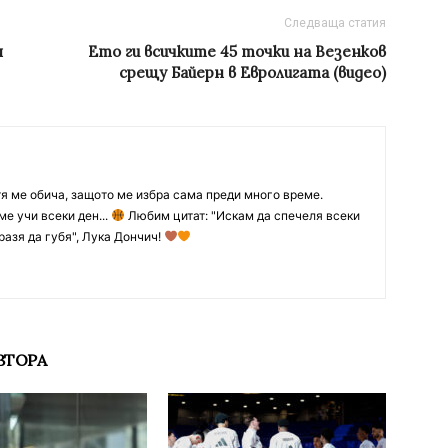
Следваща статия
я
Ето ги всичките 45 точки на Везенков
срещу Байерн в Евролигата (видео)
тя ме обича, защото ме избра сама преди много време.
ме учи всеки ден...
Любим цитат: "Искам да спечеля всеки
разя да губя", Лука Дончич!
ВТОРА