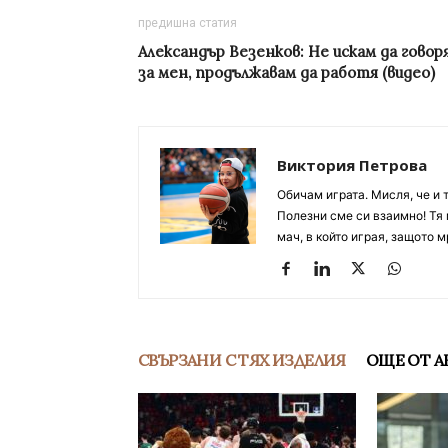
предишна статия
Александър Везенков: Не искам да говор
за мен, продължавам да работя (видео)
Виктория Петрова
Обичам играта. Мисля, че и 
Полезни сме си взаимно! Тя 
мач, в който играя, защото м
СВЪРЗАНИ С ТЯХ ИЗДЕЛИЯ
ОЩЕ ОТ А