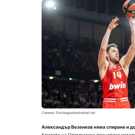
Снимка: Еuroleaguebasketball.net
Александър Везенков няма спиране и до
Крилото на Олимпиакос пренаписа истори