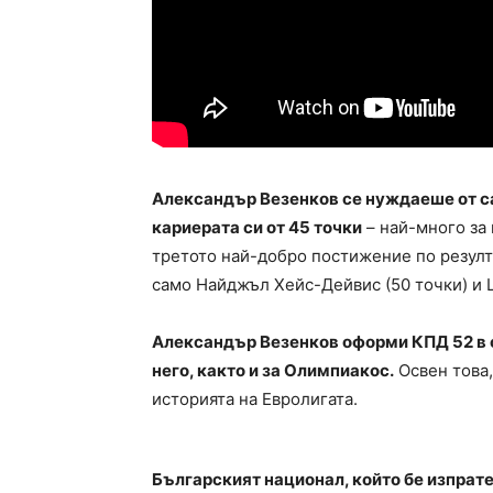
Aлександър Везенков се нуждаеше от са
кариерата си от 45 точки
– най-много за 
третото най-добро постижение по резулта
само Найджъл Хейс-Дейвис (50 точки) и 
Александър Везенков оформи КПД 52 в с
него, както и за Олимпиакос.
Освен това,
историята на Евролигата.
Българският национал, който бе изпрате