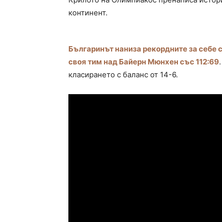
континент.
Българинът наниза рекордните за себе си
своя тим над Байерн Мюнхен със 112:69
класирането с баланс от 14-6.