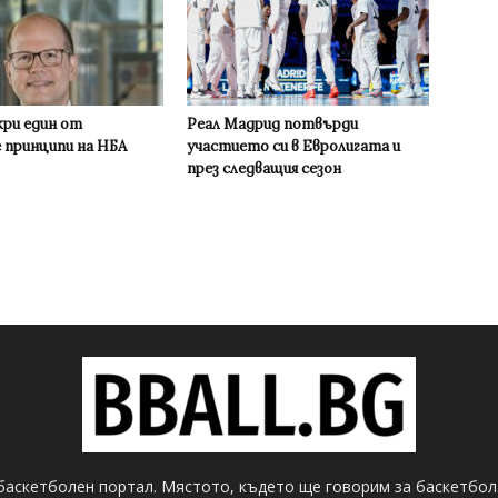
кри един от
Реал Мадрид потвърди
 принципи на НБА
участието си в Евролигата и
през следващия сезон
баскетболен портал. Мястото, където ще говорим за баскетбол