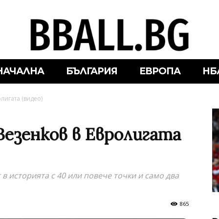
НАЧАЛНА
БЪЛГАРИЯ
ЕВРОПА
НБ
лигата (видео)
Везенков в Евролигата
в историята с 40 или повече точки и само два
865