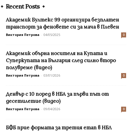
Recent Posts
Академик Бултекс 99 организира безплатен
транспорт за феновете си за мача в Плевен
Виктория Петрова
-
04/05/2025
0
Академик обърна носителя на Купата и
Суперкупата на България след силно второ
полувреме (видео)
Виктория Петрова
-
03/01/2026
0
Денвър с 10 поред в НБА за първи път от
десетилетие (видео)
Виктория Петрова
-
09/04/2026
0
БФБ прие формата за третия етап в НБЛ