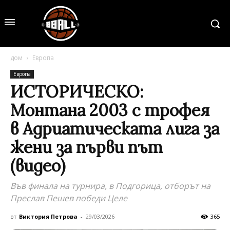
дом
Европа
Европа
ИСТОРИЧЕСКО:
Монтана 2003 с трофея
в Адриатическата лига за
жени за първи път
(видео)
Във финала на турнира, в Подгорица, отборът на
Преслав Пешев победи Целе
от
Виктория Петрова
-
29/03/2026
365