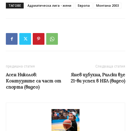
ТАГОВЕ
Адриатическа лига - жени
Европа
Монтана 2003
предишна статия
Следваща статия
Асен Николов:
Янев избухна, Рилски взе
Контузиите са част от
21-ви успех в НБЛ (видео)
спорта (видео)