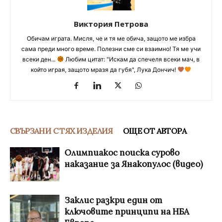
Виктория Петрова
Обичам играта. Мисля, че и тя ме обича, защото ме избра
сама преди много време. Полезни сме си взаимно! Тя ме учи
всеки ден...
Любим цитат: "Искам да спечеля всеки мач, в
който играя, защото мразя да губя", Лука Дончич!
СВЪРЗАНИ С ТЯХ ИЗДЕЛИЯ
ОЩЕ ОТ АВТОРА
Олимпиакос поиска сурово
наказание за Янакопулос (видео)
Заклис разкри един от
ключовите принципи на НБА