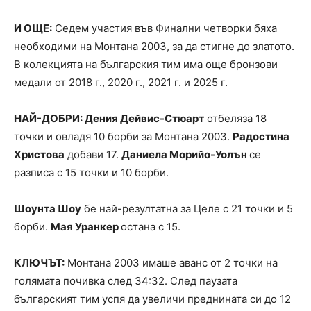
И ОЩЕ:
Седем участия във Финални четворки бяха
необходими на Монтана 2003, за да стигне до златото.
В колекцията на българския тим има още бронзови
медали от 2018 г., 2020 г., 2021 г. и 2025 г.
НАЙ-ДОБРИ: Дения Дейвис-Стюарт
отбеляза 18
точки и овладя 10 борби за Монтана 2003.
Радостина
Христова
добави 17.
Даниела Морийо-Уолън
се
разписа с 15 точки и 10 борби.
Шоунта Шоу
бе най-резултатна за Целе с 21 точки и 5
борби.
Мая Уранкер
остана с 15.
КЛЮЧЪТ:
Монтана 2003 имаше аванс от 2 точки на
голямата почивка след 34:32. След паузата
българският тим успя да увеличи преднината си до 12