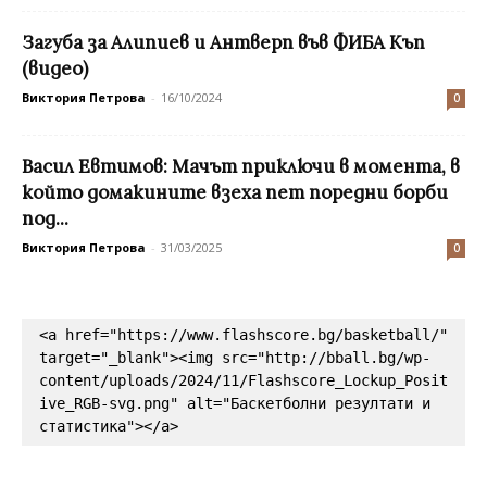
Загуба за Алипиев и Антверп във ФИБА Къп
(видео)
Виктория Петрова
-
16/10/2024
0
Васил Евтимов: Мачът приключи в момента, в
който домакините взеха пет поредни борби
под...
Виктория Петрова
-
31/03/2025
0
<a href="https://www.flashscore.bg/basketball/" 
target="_blank"><img src="http://bball.bg/wp-
content/uploads/2024/11/Flashscore_Lockup_Posit
ive_RGB-svg.png" alt="Баскетболни резултати и 
статистика"></a>