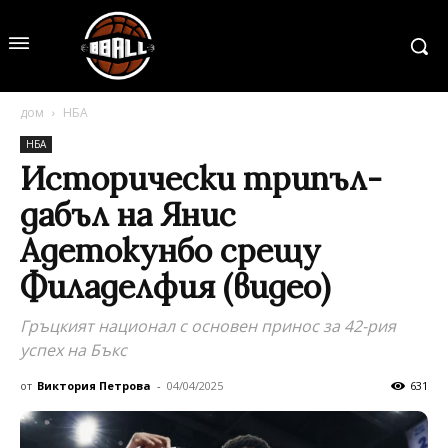
дом
НБА
НБА
Исторически трипъл-
дабъл на Янис
Адетокунбо срещу
Филаделфия (видео)
Гръцкият национал с основен принос за 42-рия
успех на Бъкс
от
Виктория Петрова
-
04/04/2025
631