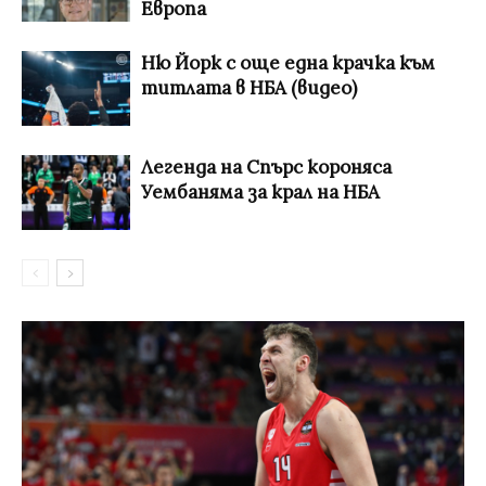
Европа
Ню Йорк с още една крачка към
титлата в НБА (видео)
Легенда на Спърс короняса
Уембаняма за крал на НБА