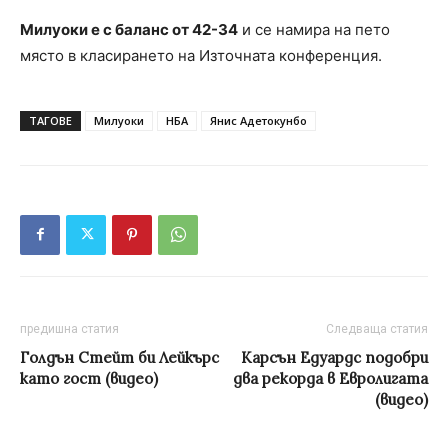
Милуоки е с баланс от 42-34
и се намира на пето
място в класирането на Източната конференция.
ТАГОВЕ
Милуоки
НБА
Янис Адетокунбо
предишна статия
Следваща статия
Голдън Стейт би Лейкърс
Карсън Едуардс подобри
като гост (видео)
два рекорда в Евролигата
(видео)