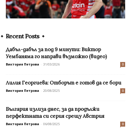
Recent Posts
Дабъл-дабъл за под 9 минути: Виктор
Уембаняма го направи възможно (видео)
Виктория Петрова
-
31/03/2026
0
Лилия Георгиева: Отборът е готов да се бори
Виктория Петрова
-
20/08/2025
0
България излиза днес, за да продължи
перфектната си серия срещу Австрия
Виктория Петрова
-
06/08/2025
0