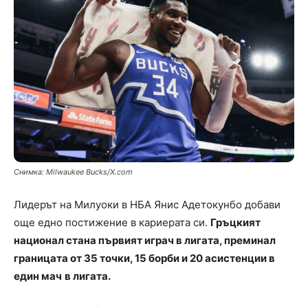
Снимка: Milwaukee Bucks/X.com
Лидерът на Милуоки в НБА Янис Адетокунбо добави
още едно постижение в кариерата си.
Гръцкият
национал стана първият играч в лигата, преминал
границата от 35 точки, 15 борби и 20 асистенции в
един мач
в лигата.