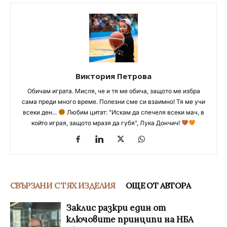
Виктория Петрова
Обичам играта. Мисля, че и тя ме обича, защото ме избра
сама преди много време. Полезни сме си взаимно! Тя ме учи
всеки ден...
Любим цитат: "Искам да спечеля всеки мач, в
който играя, защото мразя да губя", Лука Дончич!
СВЪРЗАНИ С ТЯХ ИЗДЕЛИЯ
ОЩЕ ОТ АВТОРА
Заклис разкри един от
ключовите принципи на НБА