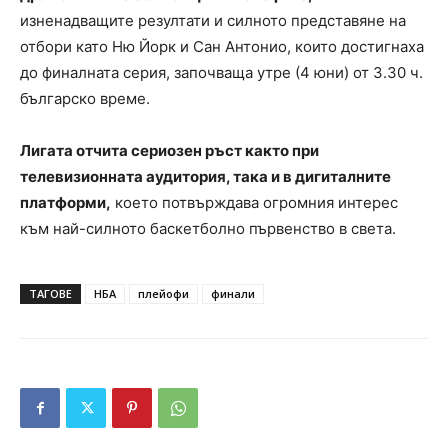
изненадващите резултати и силното представяне на
отбори като Ню Йорк и Сан Антонио, които достигнаха
до финалната серия, започваща утре (4 юни) от 3.30 ч.
българско време.
Лигата отчита сериозен ръст както при
телевизионната аудитория, така и в дигиталните
платформи,
което потвърждава огромния интерес
към най-силното баскетболно първенство в света.
ТАГОВЕ
НБА
плейофи
финали