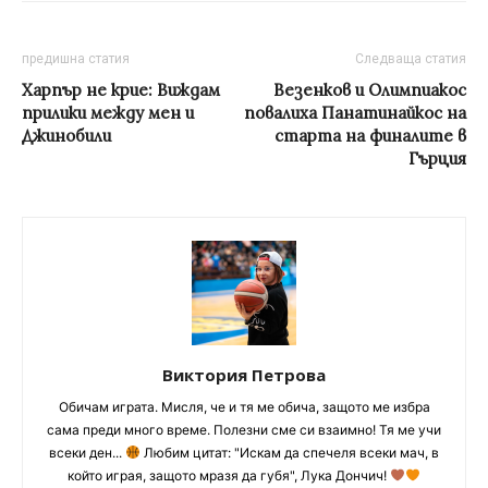
предишна статия
Следваща статия
Харпър не крие: Виждам
Везенков и Олимпиакос
прилики между мен и
повалиха Панатинайкос на
Джинобили
старта на финалите в
Гърция
Виктория Петрова
Обичам играта. Мисля, че и тя ме обича, защото ме избра
сама преди много време. Полезни сме си взаимно! Тя ме учи
всеки ден...
Любим цитат: "Искам да спечеля всеки мач, в
който играя, защото мразя да губя", Лука Дончич!