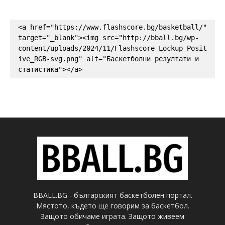
<a href="https://www.flashscore.bg/basketball/" 
target="_blank"><img src="http://bball.bg/wp-
content/uploads/2024/11/Flashscore_Lockup_Posit
ive_RGB-svg.png" alt="Баскетболни резултати и 
статистика"></a>
BBALL.BG - българският баскетболен портал.
Мястото, където ще говорим за баскетбол.
Защото обичаме играта. Защото живеем