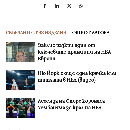
СВЪРЗАНИ С ТЯХ ИЗДЕЛИЯ
ОЩЕ ОТ АВТОРА
Заклис разкри един от
ключовите принципи на НБА
Европа
Ню Йорк с още една крачка към
титлата в НБА (видео)
Легенда на Спърс короняса
Уембаняма за крал на НБА