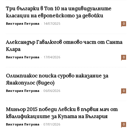
Три българки в Топ 10 на индивидуалните
класации на европейското за девойки
Виктория Петрова
-
14/07/2025
0
Александър Гавалюгов отново част от Санта
Клара
Виктория Петрова
-
17/04/2026
0
Олимпиакос поиска сурово наказание за
Янакопулос (видео)
Виктория Петрова
-
06/06/2026
0
Миньор 2015 победи Левски в първия мач от
квалификациите за Купата на България
Виктория Петрова
-
07/01/2026
0