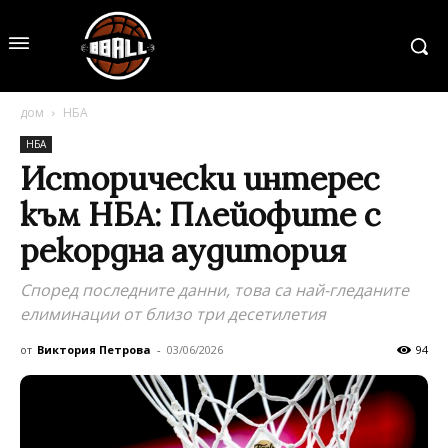
дом
НБА
НБА
Исторически интерес
към НБА: Плейофите с
рекордна аудитория
Според последните данни, това са най-гледаните
елиминации от близо три десетилетия
от
Виктория Петрова
-
03/06/2026
94