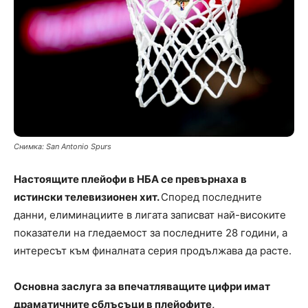
Снимка: San Antonio Spurs
Настоящите плейофи в НБА се превърнаха в
истински телевизионен хит.
Според последните
данни, елиминациите в лигата записват най-високите
показатели на гледаемост за последните 28 години, а
интересът към финалната серия продължава да расте.
Основна заслуга за впечатляващите цифри имат
драматичните сблъсъци в плейофите,