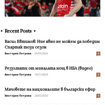
Recent Posts
Васил Евтимов: Ние явно не можем да победим
Спартак този сезон
Виктория Петрова
-
29/03/2026
0
Резултати от миналата нощ в НБА (видео)
Виктория Петрова
-
16/11/2024
0
Мачовете на националите в български ефир
Виктория Петрова
-
26/02/2026
0