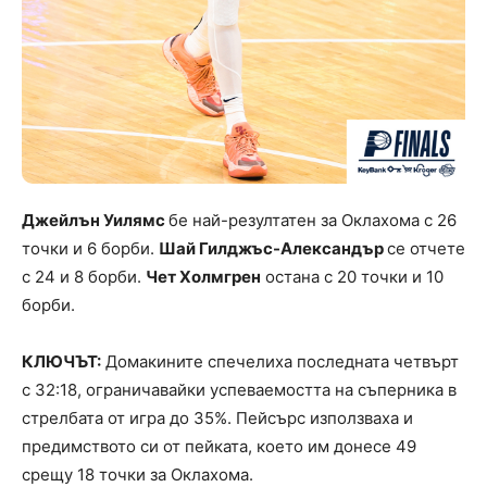
Джейлън Уилямс
бе най-резултатен за Оклахома с 26
точки и 6 борби.
Шай Гилджъс-Александър
се отчете
с 24 и 8 борби.
Чет Холмгрен
остана с 20 точки и 10
борби.
КЛЮЧЪТ:
Домакините спечелиха последната четвърт
с 32:18, ограничавайки успеваемостта на съперника в
стрелбата от игра до 35%. Пейсърс използваха и
предимството си от пейката, което им донесе 49
срещу 18 точки за Оклахома.