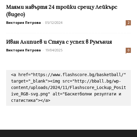
Маями навъртя 24 тройки срещу Лейкърс
(видео)
Виктория Петрова
-
05/12/2024
2
Иван Алипиев и Стяуа с успех в Румъния
Виктория Петрова
-
19/04/2025
0
<a href="https://www.flashscore.bg/basketball/" 
target="_blank"><img src="http://bball.bg/wp-
content/uploads/2024/11/Flashscore_Lockup_Posit
ive_RGB-svg.png" alt="Баскетболни резултати и 
статистика"></a>