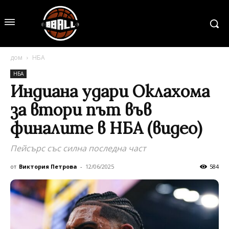
дом
НБА
НБА
Индиана удари Оклахома
за втори път във
финалите в НБА (видео)
Пейсърс със силна последна част
от
Виктория Петрова
-
12/06/2025
584