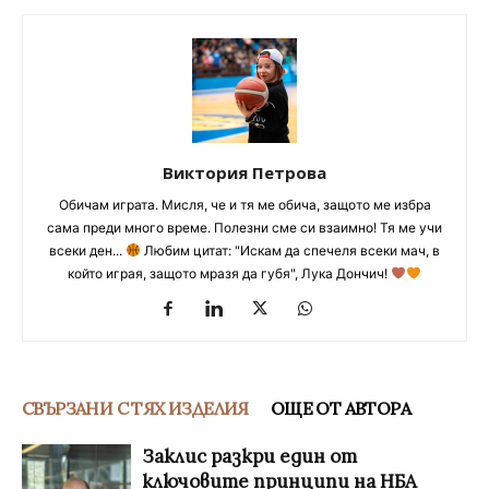
Виктория Петрова
Обичам играта. Мисля, че и тя ме обича, защото ме избра
сама преди много време. Полезни сме си взаимно! Тя ме учи
всеки ден...
Любим цитат: "Искам да спечеля всеки мач, в
който играя, защото мразя да губя", Лука Дончич!
СВЪРЗАНИ С ТЯХ ИЗДЕЛИЯ
ОЩЕ ОТ АВТОРА
Заклис разкри един от
ключовите принципи на НБА