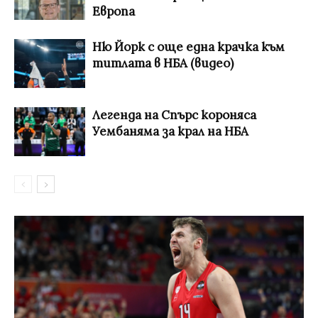
Европа
Ню Йорк с още една крачка към
титлата в НБА (видео)
Легенда на Спърс короняса
Уембаняма за крал на НБА