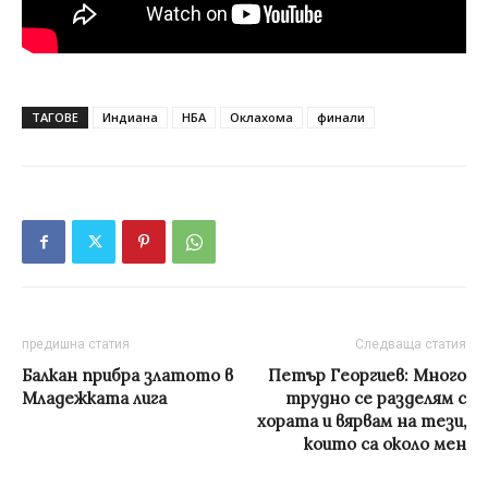
ТАГОВЕ
Индиана
НБА
Оклахома
финали
предишна статия
Следваща статия
Балкан прибра златото в
Петър Георгиев: Много
Младежката лига
трудно се разделям с
хората и вярвам на тези,
които са около мен