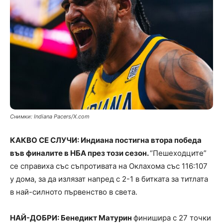
Снимки: Indiana Pacers/X.com
КАКВО СЕ СЛУЧИ: Индиана постигна втора победа
във финалите в НБА през този сезон.
“Пешеходците”
се справиха със съпротивата на Оклахома със 116:107
у дома, за да излязат напред с 2-1 в битката за титлата
в най-силното първенство в света.
НАЙ-ДОБРИ: Бенедикт Матурин
финишира с 27 точки