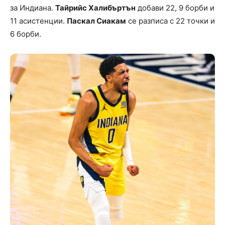
за Индиана.
Тайрийс Халибъртън
добави 22, 9 борби и
11 асистенции.
Паскал Сиакам
се разписа с 22 точки и
6 борби.