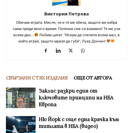
Виктория Петрова
Обичам играта. Мисля, че и тя ме обича, защото ме избра
сама преди много време. Полезни сме си взаимно! Тя ме учи
всеки ден...
Любим цитат: "Искам да спечеля всеки мач, в
който играя, защото мразя да губя", Лука Дончич!
СВЪРЗАНИ С ТЯХ ИЗДЕЛИЯ
ОЩЕ ОТ АВТОРА
Заклис разкри един от
ключовите принципи на НБА
Европа
Ню Йорк с още една крачка към
титлата в НБА (видео)