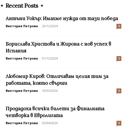
Recent Posts
Антъни Уокър: Имахме нужда от тази победа
Виктория Петрова
-
29/12/2024
0
Борислава Христова и Жирона с нов успех в
Испания
Виктория Петрова
-
01/12/2024
0
Любомир Киров: Отличавам целия тим за
работата, която свърши
Виктория Петрова
-
10/05/2026
0
Продадоха всички билети за Финалната
четворка в Евролигата
Виктория Петрова
-
20/04/2026
0