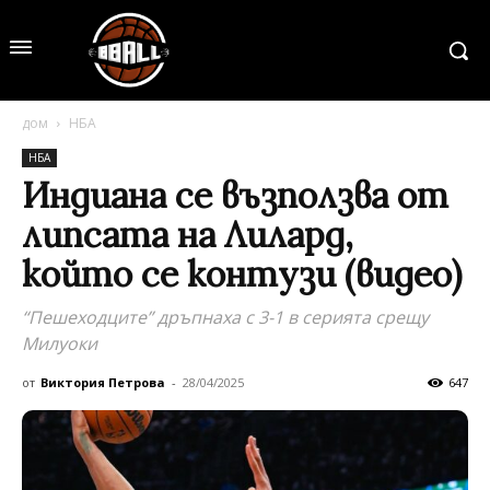
дом
НБА
НБА
Индиана се възползва от
липсата на Лилард,
който се контузи (видео)
“Пешеходците” дръпнаха с 3-1 в серията срещу
Милуоки
от
Виктория Петрова
-
28/04/2025
647