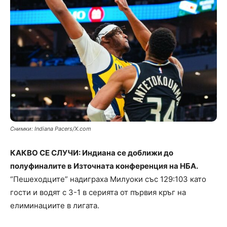
Снимки: Indiana Pacers/X.com
КАКВО СЕ СЛУЧИ: Индиана се доближи до
полуфиналите в Източната конференция на НБА.
“Пешеходците” надиграха Милуоки със 129:103 като
гости и водят с 3-1 в серията от първия кръг на
елиминациите в лигата.