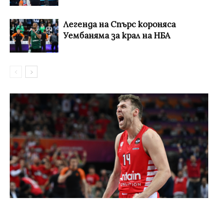
Легенда на Спърс короняса
Уембаняма за крал на НБА