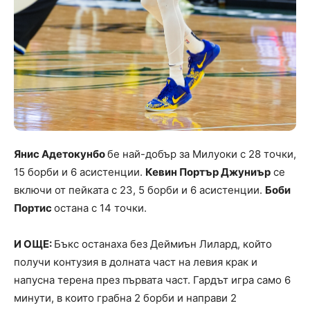
Янис Адетокунбо
бе най-добър за Милуоки с 28 точки,
15 борби и 6 асистенции.
Кевин Портър Джуниър
се
включи от пейката с 23, 5 борби и 6 асистенции.
Боби
Портис
остана с 14 точки.
И ОЩЕ:
Бъкс останаха без Деймиън Лилард, който
получи контузия в долната част на левия крак и
напусна терена през първата част. Гардът игра само 6
минути, в които грабна 2 борби и направи 2