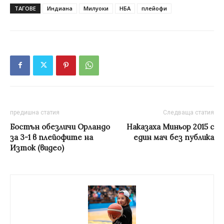
ТАГОВЕ
Индиана
Милуоки
НБА
плейофи
предишна статия
Следваща статия
Бостън обезличи Орландо
Наказаха Миньор 2015 с
за 3-1 в плейофите на
един мач без публика
Изток (видео)