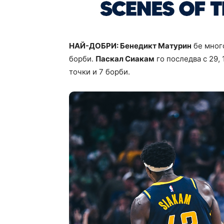
НАЙ-ДОБРИ: Бенедикт Матурин
бе много
борби.
Паскал Сиакам
го последва с 29, 
точки и 7 борби.