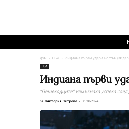
дом
НБА
Индиана първи удари Бостън (видео
НБА
Индиана първи уда
“Пешеходците” измъкнаха успеха след
от
Виктория Петрова
-
31/10/2024