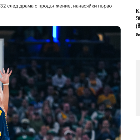
132 след драма с продължение, нанасяйки първо
К
З
(
В