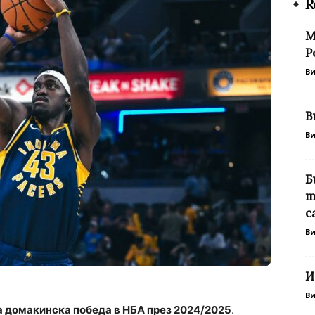
R
М
Р
В
В
В
Б
т
с
В
И
В
 домакинска победа в НБА през 2024/2025
.