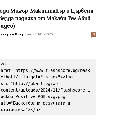
оди Милър-Макинтайър и Цървена
везда паднаха от Макаби Тел Авив
видео)
иктория Петрова
-
23/01/2025
0
<a 
href="https://www.flashscore.bg/bask
etball/" target="_blank"><img 
src="http://bball.bg/wp-
content/uploads/2024/11/Flashscore_L
ockup_Positive_RGB-svg.png" 
alt="Баскетболни резултати и 
статистика"></a>