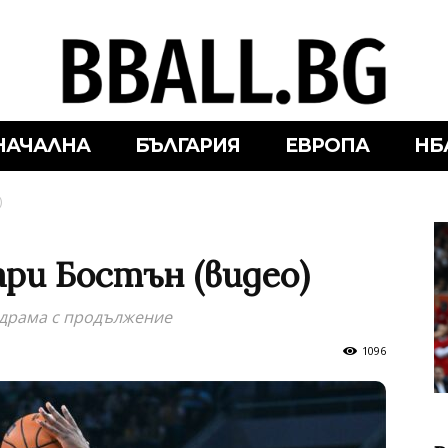
НАЧАЛНА
БЪЛГАРИЯ
ЕВРОПА
НБ
)
ри Бостън (видео)
 драма с продължение
1096