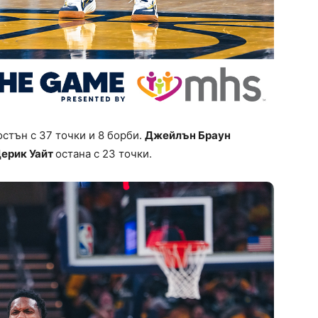
остън с 37 точки и 8 борби.
Джейлън Браун
ерик Уайт
остана с 23 точки.