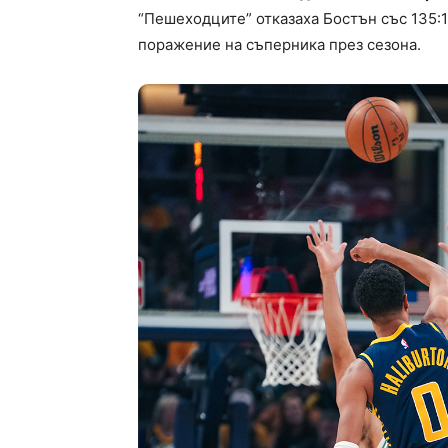
“Пешеходците” отказаха Бостън със 135:
поражение на съперника през сезона.