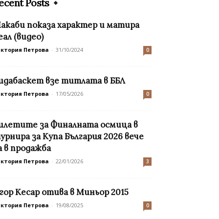
ecent Posts
акаби показа характер и матира
еал (видео)
иктория Петрова
-
31/10/2024
0
идабаскет взе титлата в ББЛ
иктория Петрова
-
17/05/2026
0
илетите за Финалната осмица в
урнира за Купа България 2026 вече
а в продажба
иктория Петрова
-
22/01/2026
3
гор Кесар отива в Миньор 2015
иктория Петрова
-
19/08/2025
0