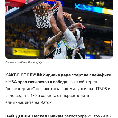
Снимка: Indiana Pacers/X,com
КАКВО СЕ СЛУЧИ: Индиана даде старт на плейофите
в НБА през този сезон с победа
. На свой терен
“пешеходците” се наложиха над Милуоки със 117:98 и
вече водят с 1-0 в серията от първия кръг в
елиминациите на Изток.
НАЙ-ДОБРИ: Паскал Сиакам
регистрира 25 точки и 7