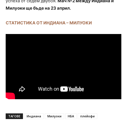
успеха от седем двубоя.
Мач №2 между Индиана и
Милуоки ще бъде на 23 април.
СТАТИСТИКА ОТ ИНДИАНА – МИЛУОКИ
ТАГОВЕ
Индиана
Милуоки
НБА
плейофи