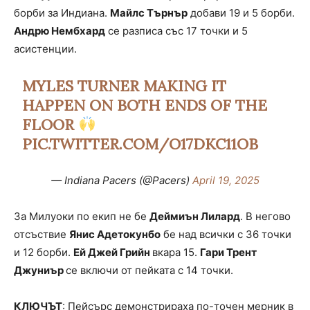
борби за Индиана.
Майлс Търнър
добави 19 и 5 борби.
Андрю Нембхард
се разписа със 17 точки и 5
асистенции.
MYLES TURNER MAKING IT
HAPPEN ON BOTH ENDS OF THE
FLOOR
PIC.TWITTER.COM/O17DKC11OB
— Indiana Pacers (@Pacers)
April 19, 2025
За Милуоки по екип не бе
Деймиън Лилард
. В негово
отсъствие
Янис Адетокунбо
бе над всички с 36 точки
и 12 борби.
Ей Джей Грийн
вкара 15.
Гари Трент
Джуниър
се включи от пейката с 14 точки.
КЛЮЧЪТ
: Пейсърс демонстрираха по-точен мерник в