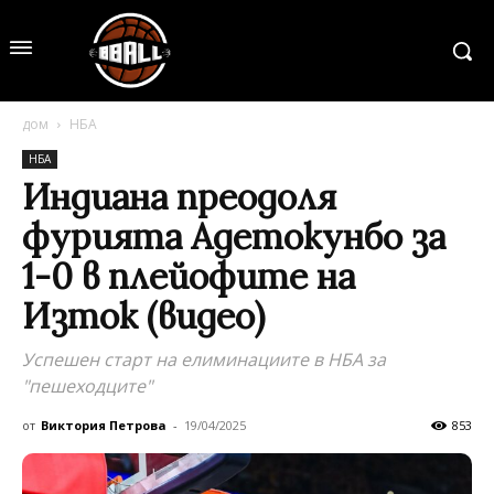
дом
НБА
НБА
Индиана преодоля
фурията Адетокунбо за
1-0 в плейофите на
Изток (видео)
Успешен старт на елиминациите в НБА за
"пешеходците"
от
Виктория Петрова
-
19/04/2025
853