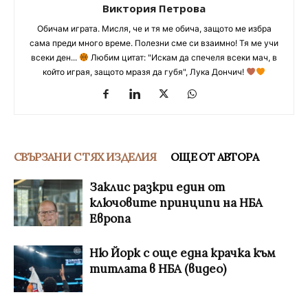
Виктория Петрова
Обичам играта. Мисля, че и тя ме обича, защото ме избра
сама преди много време. Полезни сме си взаимно! Тя ме учи
всеки ден...
Любим цитат: "Искам да спечеля всеки мач, в
който играя, защото мразя да губя", Лука Дончич!
СВЪРЗАНИ С ТЯХ ИЗДЕЛИЯ
ОЩЕ ОТ АВТОРА
Заклис разкри един от
ключовите принципи на НБА
Европа
Ню Йорк с още една крачка към
титлата в НБА (видео)