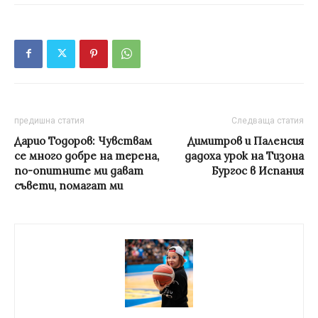
предишна статия
Следваща статия
Дарио Тодоров: Чувствам
Димитров и Паленсия
се много добре на терена,
дадоха урок на Тизона
по-опитните ми дават
Бургос в Испания
съвети, помагат ми