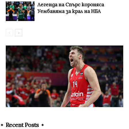
Легенда на Спърс короняса
Уембаняма за крал на НБА
Recent Posts