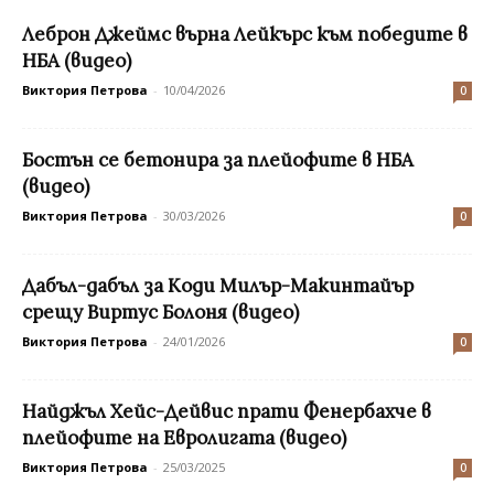
Леброн Джеймс върна Лейкърс към победите в
НБА (видео)
Виктория Петрова
-
10/04/2026
0
Бостън се бетонира за плейофите в НБА
(видео)
Виктория Петрова
-
30/03/2026
0
Дабъл-дабъл за Коди Милър-Макинтайър
срещу Виртус Болоня (видео)
Виктория Петрова
-
24/01/2026
0
Найджъл Хейс-Дейвис прати Фенербахче в
плейофите на Евролигата (видео)
Виктория Петрова
-
25/03/2025
0