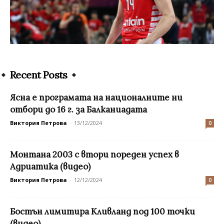
Recent Posts
Ясна е програмата на националните ни
отбори до 16 г. за Балканиадата
Виктория Петрова
-
13/12/2024
0
Монтана 2003 с втори пореден успех в
Адриатика (видео)
Виктория Петрова
-
12/12/2024
0
Бостън лимитира Кливланд под 100 точки
(видео)