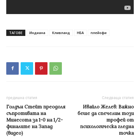
ТАГОВЕ
Индиана
Кливланд
НБА
плейофи
предишна статия
Следваща статия
Голдън Стейт преодоля
Ивайло Желев: Важно
съпротивата на
беше да спечелим този
Минесота за 1-0 на 1/2-
трофей от
финалите на Запад
психологическа гледна
(видео)
точка