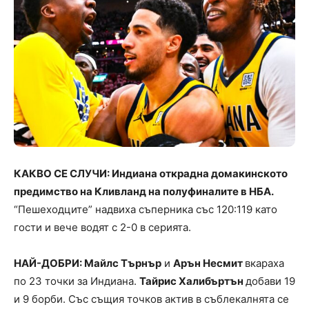
КАКВО СЕ СЛУЧИ: Индиана открадна домакинското
предимство на Кливланд на полуфиналите в НБА.
“Пешеходците” надвиха съперника със 120:119 като
гости и вече водят с 2-0 в серията.
НАЙ-ДОБРИ: Майлс Търнър
и
Арън Несмит
вкараха
по 23 точки за Индиана.
Тайрис Халибъртън
добави 19
и 9 борби. Със същия точков актив в съблекалнята се