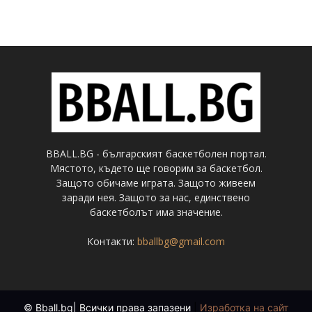
BBALL.BG - българският баскетболен портал.
Мястото, където ще говорим за баскетбол.
Защото обичаме играта. Защото живеем
заради нея. Защото за нас, единствено
баскетболът има значение.
Контакти:
bballbg@gmail.com
© Bball.bg| Всички права запазени
|
Изработка на сайт