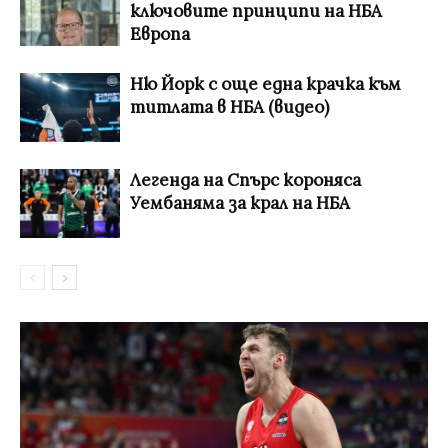
ключовите принципи на НБА
Европа
Ню Йорк с още една крачка към
титлата в НБА (видео)
Легенда на Спърс короняса
Уембаняма за крал на НБА