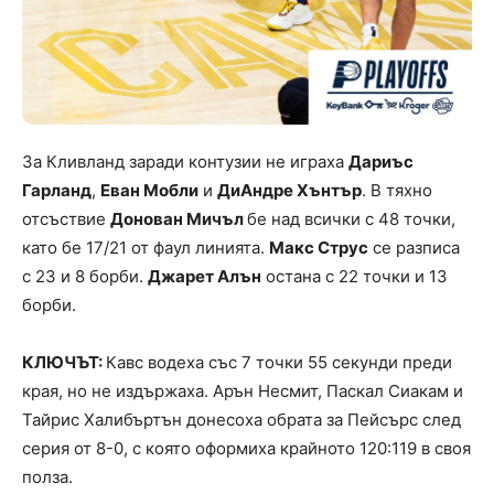
За Кливланд заради контузии не играха
Дариъс
Гарланд
,
Еван Мобли
и
ДиАндре Хънтър
. В тяхно
отсъствие
Донован Мичъл
бе над всички с 48 точки,
като бе 17/21 от фаул линията.
Макс Струс
се разписа
с 23 и 8 борби.
Джарет Алън
остана с 22 точки и 13
борби.
КЛЮЧЪТ:
Кавс водеха със 7 точки 55 секунди преди
края, но не издържаха. Арън Несмит, Паскал Сиакам и
Тайрис Халибъртън донесоха обрата за Пейсърс след
серия от 8-0, с която оформиха крайното 120:119 в своя
полза.