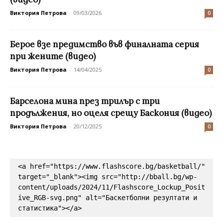
Виктория Петрова
-
09/03/2026
0
Берое взе предимство във финалната серия
при жените (видео)
Виктория Петрова
-
14/04/2025
0
Барселона мина през трилър с три
продължения, но оцеля срещу Баскония (видео)
Виктория Петрова
-
20/12/2025
0
<a href="https://www.flashscore.bg/basketball/" 
target="_blank"><img src="http://bball.bg/wp-
content/uploads/2024/11/Flashscore_Lockup_Posit
ive_RGB-svg.png" alt="Баскетболни резултати и 
статистика"></a>