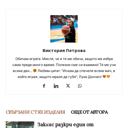
Виктория Петрова
Обичам играта. Мисля, че и тя ме обича, защото ме избра
сама преди много време. Полезни сме си взаимно! Тя ме учи
всеки ден...
Любим цитат: "Искам да спечеля всеки мач, в
който играя, защото мразя да губя", Лука Дончич!
СВЪРЗАНИ С ТЯХ ИЗДЕЛИЯ
ОЩЕ ОТ АВТОРА
Заклис разкри един от