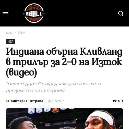
дом
НБА
НБА
Индиана обърна Кливланд
в трилър за 2-0 на Изток
(видео)
“Пешеходците” откраднаха домакинското
предимство на съперника
от
Виктория Петрова
-
07/05/2025
691