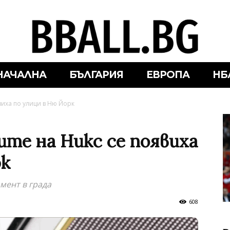
НАЧАЛНА
БЪЛГАРИЯ
ЕВРОПА
НБ
виха по улици в Ню Йорк
ите на Никс се появиха
рк
мент в града
608