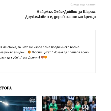
Следваща статия
Найджъл Хейс-Дейвис за Шарас:
Дружелюбен е, дори когато ми крещи
тя ме обича, защото ме избра сама преди много време.
ме учи всеки ден...
Любим цитат: "Искам да спечеля всеки
разя да губя", Лука Дончич!
ВТОРА