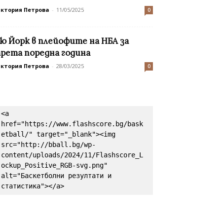
иктория Петрова
-
11/05/2025
0
ю Йорк в плейофите на НБА за
рета поредна година
иктория Петрова
-
28/03/2025
0
<a 
href="https://www.flashscore.bg/bask
etball/" target="_blank"><img 
src="http://bball.bg/wp-
content/uploads/2024/11/Flashscore_L
ockup_Positive_RGB-svg.png" 
alt="Баскетболни резултати и 
статистика"></a>