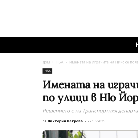
дом
НБА
Имената на играчите на Никс се поя
НБА
Имената на играч
по улици в Ню Йо
Решението е на Транспортния департа
от
Виктория Петрова
-
22/05/2025