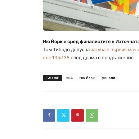
Ню Йорк е сред финалистите в Източната
Том Тибодо допусна
загуба в първия мач 
със 135:138
след драма с продължение.
ТАГОВЕ
НБА
Ню Йорк
финали