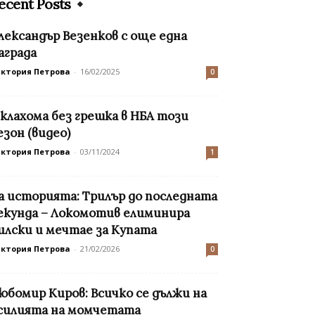
ecent Posts
лександър Везенков с още една
аграда
иктория Петрова
-
16/02/2025
0
клахома без грешка в НБА този
езон (видео)
иктория Петрова
-
03/11/2024
1
а историята: Трилър до последната
екунда – Локомотив елиминира
илски и мечтае за Купата
иктория Петрова
-
21/02/2026
0
юбомир Киров: Всичко се дължи на
силията на момчетата