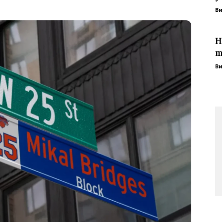
В
Н
т
В