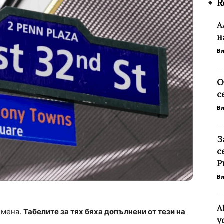
R
А
н
В
О
с
В
З
с
Р
В
Л
имена.
Табелите за тях бяха допълнени от тези на
у