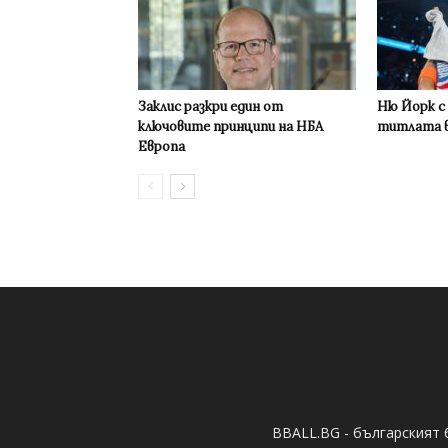
Заклис разкри един от
Ню Йорк с
ключовите принципи на НБА
титлата в
Европа
BBALL.BG - българският 