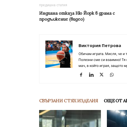
предишна статия
Индиана отказа Ню Йорк в драма с
продължение (видео)
Виктория Петрова
Обичам играта. Мисля, че и 
Полезни сме си взаимно! Тя 
мач, в който играя, защото м
СВЪРЗАНИ С ТЯХ ИЗДЕЛИЯ
ОЩЕ ОТ А