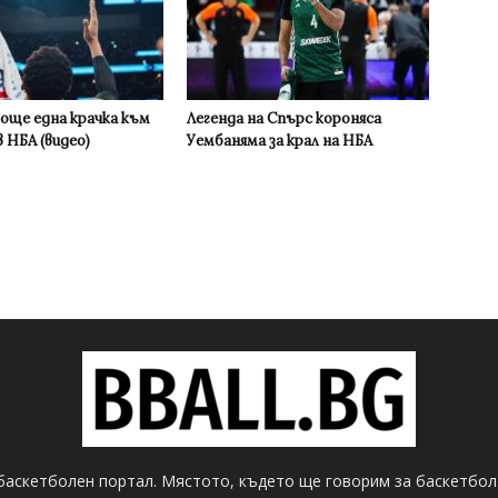
 още една крачка към
Легенда на Спърс короняса
 НБА (видео)
Уембаняма за крал на НБА
баскетболен портал. Мястото, където ще говорим за баскетбол