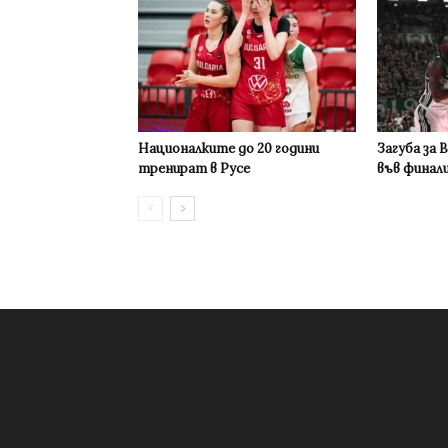
Националките до 20 години
Загуба за 
тренират в Русе
във финал