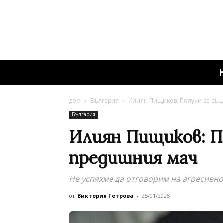
дом
България
Илиян Пищиков: Получи се съ
България
Илиян Пищиков: П
предишния мач
Не успяхме да отговорим на агресивно
от
Виктория Петрова
-
25/01/2025