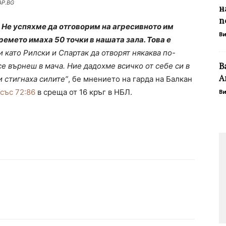
AP.BG
н
п
 Не успяхме да отговорим на агресивното им
В
емето имаха 50 точки в нашата зала. Това е
и като Рилски и Спартак да отворят някаква по-
В
се върнеш в мача. Ние дадохме всичко от себе си в
А
и стигнаха силите”
, бе мнението на гарда на Балкан
 със 72:86
в среща от 16 кръг в НБЛ.
В