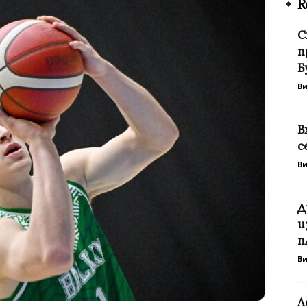
R
С
п
Б
В
В
с
В
Д
и
п
В
Л