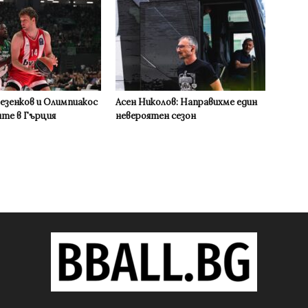
Везенков и Олимпиакос
Асен Николов: Направихме един
ите в Гърция
невероятен сезон