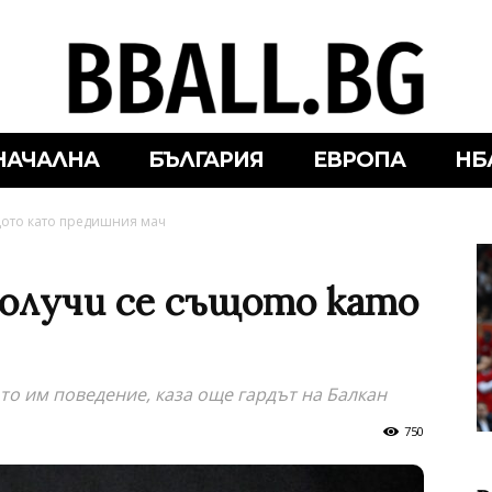
НАЧАЛНА
БЪЛГАРИЯ
ЕВРОПА
НБ
щото като предишния мач
олучи се същото като
то им поведение, каза още гардът на Балкан
750