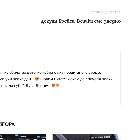
Следваща статия
Декуан Брейси: Всички сме заедно
тя ме обича, защото ме избра сама преди много време.
ме учи всеки ден...
Любим цитат: "Искам да спечеля всеки
разя да губя", Лука Дончич!
ВТОРА