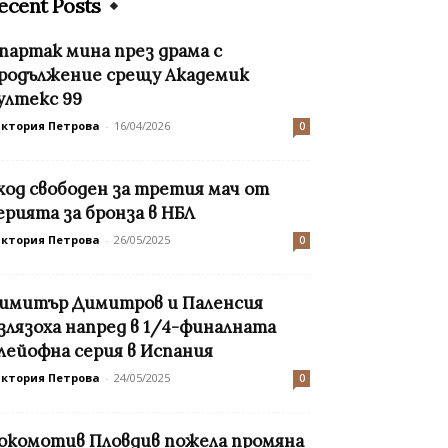
ecent Posts
партак мина през драма с
родължение срещу Академик
ултекс 99
иктория Петрова
-
16/04/2026
0
ход свободен за третия мач от
ерията за бронза в НБЛ
иктория Петрова
-
26/05/2025
0
имитър Димитров и Паленсия
злязоха напред в 1/4-финалната
лейофна серия в Испания
иктория Петрова
-
24/05/2025
0
окомотив Пловдив пожела промяна