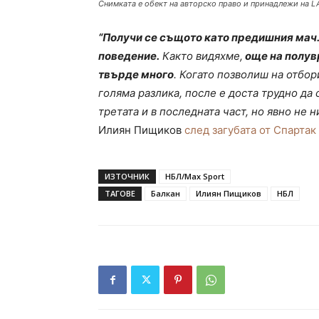
Снимката е обект на авторско право и принадлежи на L
“Получи се същото като предишния мач.
поведение.
Както видяхме,
още на полувр
твърде много
. Когато позволиш на отбор
голяма разлика, после е доста трудно да 
третата и в последната част, но явно не н
Илиян Пищиков
след загубата от Спартак
ИЗТОЧНИК
НБЛ/Max Sport
ТАГОВЕ
Балкан
Илиян Пищиков
НБЛ