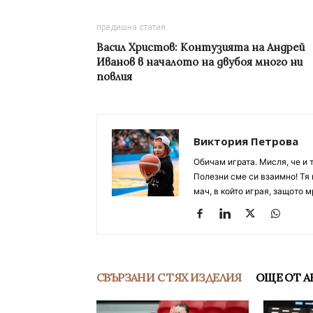
предишна статия
Васил Христов: Контузията на Андрей
Иванов в началото на двубоя много ни
повлия
Виктория Петрова
Обичам играта. Мисля, че и 
Полезни сме си взаимно! Тя 
мач, в който играя, защото м
СВЪРЗАНИ С ТЯХ ИЗДЕЛИЯ
ОЩЕ ОТ А