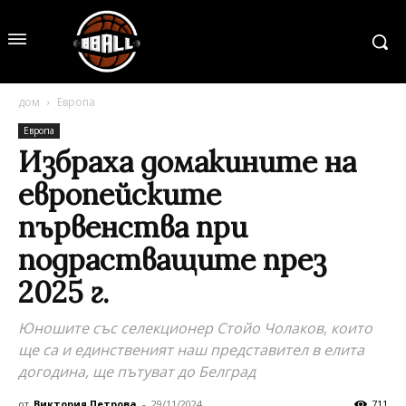
дом
Европа
Европа
Избраха домакините на
европейските
първенства при
подрастващите през
2025 г.
Юношите със селекционер Стойо Чолаков, които
ще са и единственият наш представител в елита
догодина, ще пътуват до Белград
от
Виктория Петрова
-
29/11/2024
711