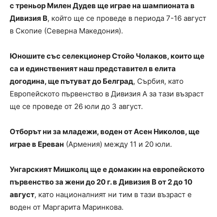
с треньор Милен Дудев ще играе на шампионата в
Дивизия B
, който ще се проведе в периода 7-16 август
в Скопие (Северна Македония).
Юношите със селекционер Стойо Чолаков, които ще
са и единственият наш представител в елита
догодина, ще пътуват до Белград
, Сърбия, като
Европейското първенство в Дивизия А за тази възраст
ще се проведе от 26 юли до 3 август.
Отборът ни за младежи, воден от Асен Николов, ще
играе в Ереван
(Армения) между 11 и 20 юли.
Унгарският Мишколц ще е домакин на европейското
първенство за жени до 20 г. в Дивизия B от 2 до 10
август
, като националният ни тим в тази възраст е
воден от Маргарита Маринкова.