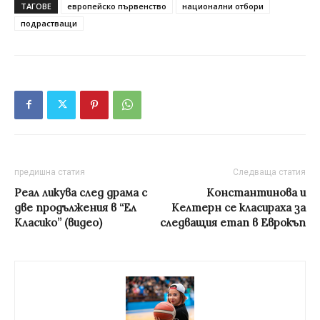
ТАГОВЕ
европейско първенство
национални отбори
подрастващи
предишна статия
Следваща статия
Реал ликува след драма с
Константинова и
две продължения в “Ел
Келтерн се класираха за
Класико” (видео)
следващия етап в Еврокъп