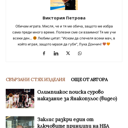
Виктория Петрова
Обичам играта. Мисля, че и тя ме обича, защото ме избра
сама преди много време. Полезни сме си взаимно! Тя ме учи
всеки ден...
Любим цитат: "Искам да спечеля всеки мач, в
който играя, защото мразя да губя", Лука Дончич!
СВЪРЗАНИ С ТЯХ ИЗДЕЛИЯ
ОЩЕ ОТ АВТОРА
Олимпиакос поиска сурово
наказание за Янакопулос (видео)
Заклис разкри един от
ключовите принципи на НБА