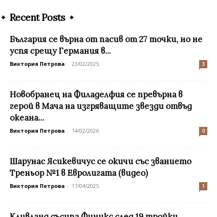
Recent Posts
България се върна от пасив от 27 точки, но не
успя срещу Германия в...
Виктория Петрова
-
23/02/2025
3
Новобранец на Филаделфия се превърна в
герой в Мача на изгряващите звезди отвъд
океана...
Виктория Петрова
-
14/02/2026
0
Шарунас Ясикевичус се окичи със званието
Треньор №1 в Евролигата (видео)
Виктория Петрова
-
17/04/2025
1
Кливланд съсипа Финикс след 19 тройки