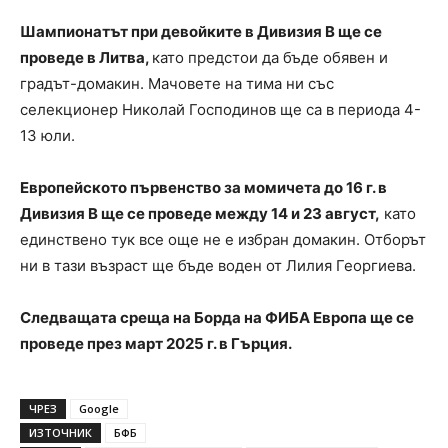
Шампионатът при девойките в Дивизия B ще се
проведе в Литва,
като предстои да бъде обявен и
градът-домакин. Мачовете на тима ни със
селекционер Николай Господинов ще са в периода 4-
13 юли.
Европейското първенство за момичета до 16 г. в
Дивизия B ще се проведе между 14 и 23 август,
като
единствено тук все още не е избран домакин. Отборът
ни в тази възраст ще бъде воден от Лилия Георгиева.
Следващата среща на Борда на ФИБА Европа ще се
проведе през март 2025 г. в Гърция.
ЧРЕЗ
Google
ИЗТОЧНИК
БФБ