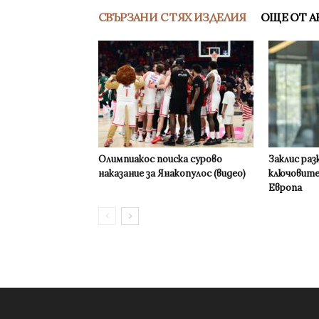
СВЪРЗАНИ С ТЯХ ИЗДЕЛИЯ
ОЩЕ ОТ А
Олимпиакос поиска сурово
Заклис раз
наказание за Янакопулос (видео)
ключовите
Европа