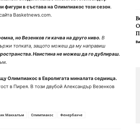
ни фигури в състава на Олимпиакос този сезон
.
 сайта Basketnews.com.
В
О
П
ромна, но Везенков ги качва на друго ниво.
В
В
 държи топката, защото можеш да му направиш
пространства. Наистина не можеш да го дублираш.
ъм.
ещу Олимпиакос в Евролигата миналата седмица.
гост в Пирея. В този двубой Александър Везенков
рик Маккалъм
Олимпиакос
Фенербахче