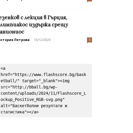
езенков с лекция в Гърция,
лимпиакос издържа срещу
аниониос
иктория Петрова
-
16/12/2024
1
<a 
href="https://www.flashscore.bg/bask
etball/" target="_blank"><img 
src="http://bball.bg/wp-
content/uploads/2024/11/Flashscore_L
ockup_Positive_RGB-svg.png" 
alt="Баскетболни резултати и 
статистика"></a>