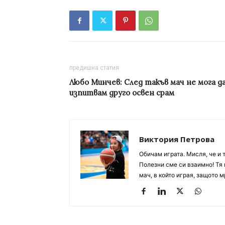
предишна статия
Любо Минчев: След такъв мач не мога д
изпитвам друго освен срам
Виктория Петрова
Обичам играта. Мисля, че и 
Полезни сме си взаимно! Тя 
мач, в който играя, защото м