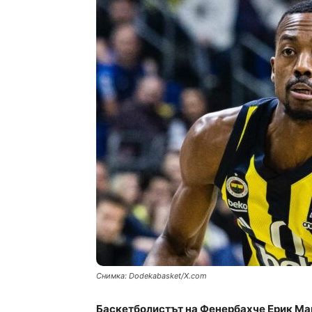
Снимка: Dodekabasket/X.com
Баскетболистът на Фенербахче Ерик Ма