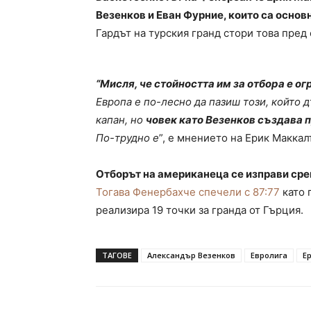
Везенков и Еван Фурние, които са основ
Гардът на турския гранд стори това пред
“Мисля, че стойността им за отбора е ог
Европа е по-лесно да пазиш този, който
капан, но
човек като Везенков създава 
По-трудно е
”, е мнението на Ерик Маккал
Отборът на американеца се изправи ср
Тогава Фенербахче спечели с 87:77
като 
реализира 19 точки за гранда от Гърция.
ТАГОВЕ
Александър Везенков
Евролига
Е