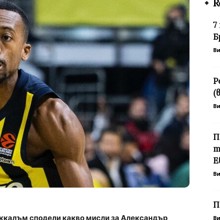
R
7
Б
В
Р
(
В
П
т
Е
В
П
ккалъм сподели какво мисли за Александър
В