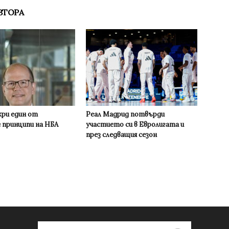
ВТОРА
кри един от
Реал Мадрид потвърди
 принципи на НБА
участието си в Евролигата и
през следващия сезон