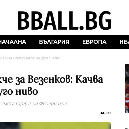
НАЧАЛНА
БЪЛГАРИЯ
ЕВРОПА
НБ
: Качва Олимпиакос на друго ниво
че за Везенков: Качва
уго ниво
, смята гардът на Фенербахче
812