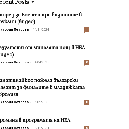
ecent Posts
 поред за Бостън при визитите в
руклин (видео)
иктория Петрова
-
14/11/2024
1
езултати от миналата нощ в НБА
видео)
иктория Петрова
-
04/04/2025
0
анатинайкос пожела български
алант за финалите в младежката
вролига
иктория Петрова
-
13/05/2026
0
ромяна в програмата на НБЛ
иктория Петрова
-
12/11/2024
0