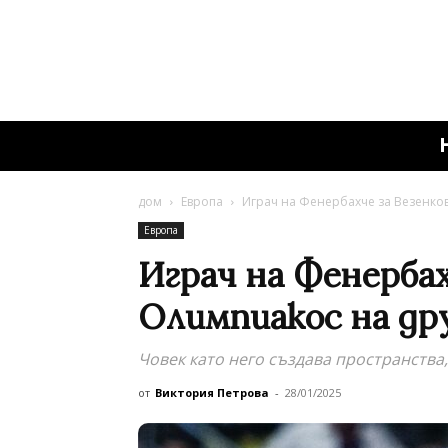
дом
Европа
Играч на Фенербахче за Везенков
Европа
Играч на Фенербах
Олимпиакос на др
Човек като него създава пространства
от
Виктория Петрова
-
28/01/2025