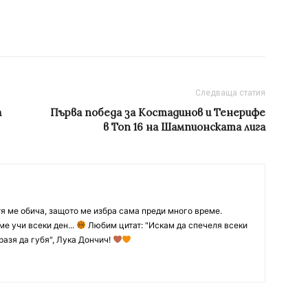
Следваща статия
а
Първа победа за Костадинов и Тенерифе
в Топ 16 на Шампионската лига
тя ме обича, защото ме избра сама преди много време.
ме учи всеки ден...
Любим цитат: "Искам да спечеля всеки
разя да губя", Лука Дончич!