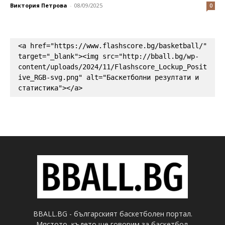
Виктория Петрова
-
08/09/2025
0
<a href="https://www.flashscore.bg/basketball/" 
target="_blank"><img src="http://bball.bg/wp-
content/uploads/2024/11/Flashscore_Lockup_Posit
ive_RGB-svg.png" alt="Баскетболни резултати и 
статистика"></a>
BBALL.BG - българският баскетболен портал.
Мястото, където ще говорим за баскетбол.