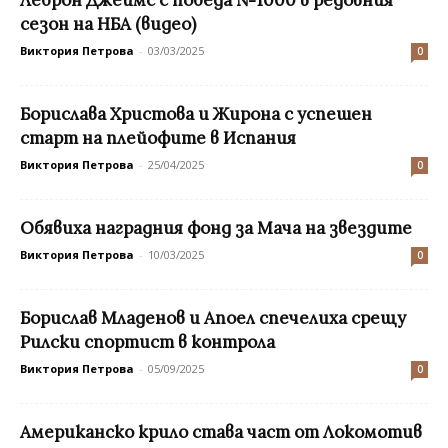
Леброн Джеймс с победа №1000 в редовния
сезон на НБА (видео)
Виктория Петрова
-
03/03/2025
0
Борислава Христова и Жирона с успешен
старт на плейофите в Испания
Виктория Петрова
-
25/04/2025
0
Обявиха наградния фонд за Мача на звездите
Виктория Петрова
-
10/03/2025
0
Борислав Младенов и Апоел спечелиха срещу
Рилски спортист в контрола
Виктория Петрова
-
05/09/2025
0
Американско крило става част от Локомотив