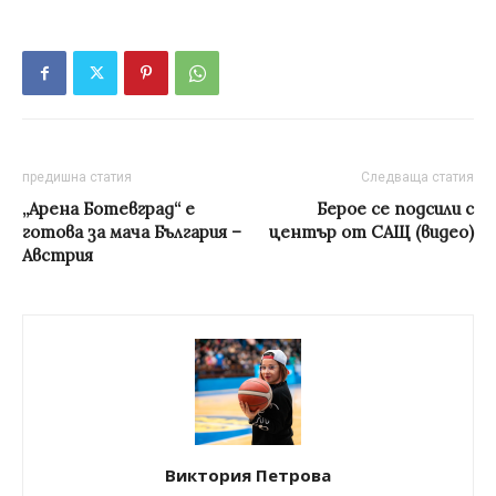
предишна статия
Следваща статия
„Арена Ботевград“ е
Берое се подсили с
готова за мача България –
център от САЩ (видео)
Австрия
Виктория Петрова