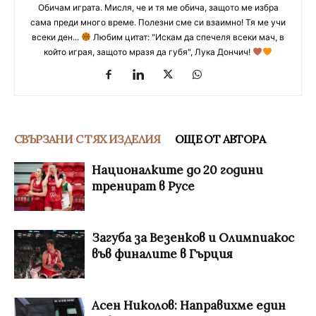
Обичам играта. Мисля, че и тя ме обича, защото ме избра
сама преди много време. Полезни сме си взаимно! Тя ме учи
всеки ден...
Любим цитат: "Искам да спечеля всеки мач, в
който играя, защото мразя да губя", Лука Дончич!
СВЪРЗАНИ С ТЯХ ИЗДЕЛИЯ
ОЩЕ ОТ АВТОРА
Националките до 20 години
тренират в Русе
Загуба за Везенков и Олимпиакос
във финалите в Гърция
Асен Николов: Направихме един