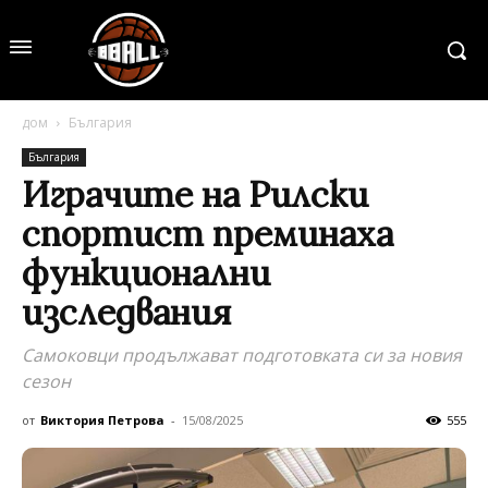
дом
България
България
Играчите на Рилски
спортист преминаха
функционални
изследвания
Самоковци продължават подготовката си за новия
сезон
от
Виктория Петрова
-
15/08/2025
555