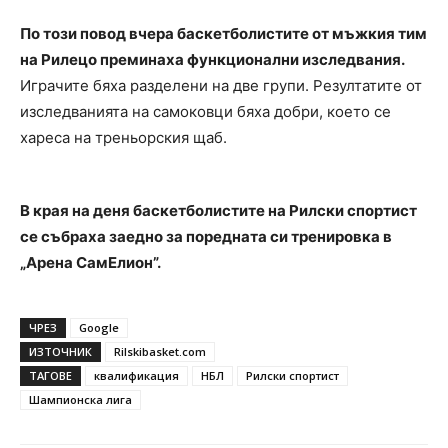
По този повод вчера баскетболистите от мъжкия тим
на Рилецо преминаха функционални изследвания.
Играчите бяха разделени на две групи. Резултатите от
изследванията на самоковци бяха добри, което се
хареса на треньорския щаб.
В края на деня баскетболистите на Рилски спортист
се събраха заедно за поредната си тренировка в
„Арена СамЕлион”.
ЧРЕЗ
Google
ИЗТОЧНИК
Rilskibasket.com
ТАГОВЕ
квалификация
НБЛ
Рилски спортист
Шампионска лига