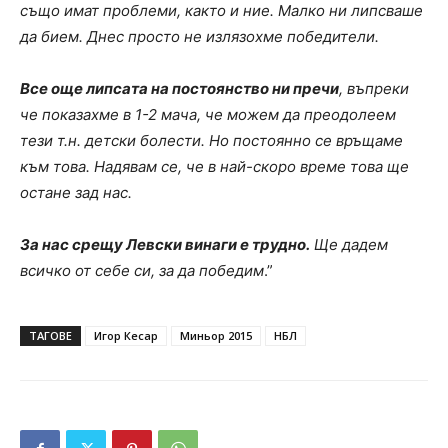
също имат проблеми, както и ние. Малко ни липсваше
да бием. Днес просто не излязохме победители.
Все още липсата на постоянство ни пречи
, въпреки
че показахме в 1-2 мача, че можем да преодолеем
тези т.н. детски болести. Но постоянно се връщаме
към това. Надявам се, че в най-скоро време това ще
остане зад нас.
За нас срещу Левски винаги е трудно.
Ще дадем
всичко от себе си, за да победим
.”
ТАГОВЕ
Игор Кесар
Миньор 2015
НБЛ