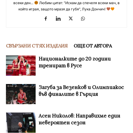
всеки ден...
Любим цитат: "Искам да спечеля всеки мач, в
който играя, защото мразя да губя", Лука Дончич!
СВЪРЗАНИ С ТЯХ ИЗДЕЛИЯ
ОЩЕ ОТ АВТОРА
Националките до 20 години
тренират в Русе
Загуба за Везенков и Олимпиакос
във финалите в Гърция
Асен Николов: Направихме един
невероятен сезон