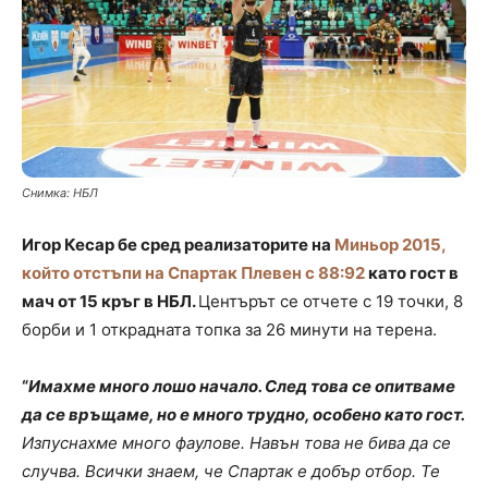
Снимка: НБЛ
Игор Кесар бе сред реализаторите на
Миньор 2015,
който отстъпи на Спартак Плевен с 88:92
като гост в
мач от 15 кръг в НБЛ.
Центърът се отчете с 19 точки, 8
борби и 1 открадната топка за 26 минути на терена.
“
Имахме много лошо начало. След това се опитваме
да се връщаме, но е много трудно, особено като гост.
Изпуснахме много фаулове. Навън това не бива да се
случва. Всички знаем, че Спартак е добър отбор. Те