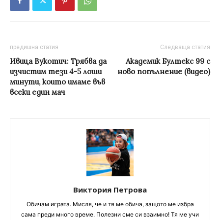
предишна статия
Следваща статия
Ивица Вукотич: Трябва да
Академик Бултекс 99 с
изчистим тези 4-5 лоши
ново попълнение (видео)
минути, които имаме във
всеки един мач
Виктория Петрова
Обичам играта. Мисля, че и тя ме обича, защото ме избра
сама преди много време. Полезни сме си взаимно! Тя ме учи