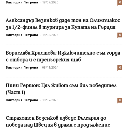
Виктория Петрова
-
18/07/2025
0
Александър Везенков даде тон на Олимпиакос
за 1/2-финал в турнира за Купата на Гърция
Виктория Петрова
-
18/02/2026
0
Борислава Христова: Изключително съм горда
с отбора и с треньорския щаб
Виктория Петрова
-
08/11/2024
0
Пини Гершон: Цял живот съм бил победител
(Част 1)
Виктория Петрова
-
18/07/2025
0
Страхотен Везенков изведе България до
победа над Швеция в драма с продължение