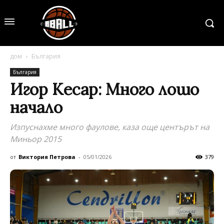
дом
България
България
Игор Кесар: Много лошо
начало
Изпуснахме много фаулове, каза още центърът на
Миньор 2015
от
Виктория Петрова
-
05/01/2026
379