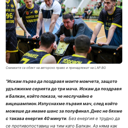
Снимките са обект на авторско право и принадлежат на LAP.BG
“Искам първо да поздравя моите момчета, защото
удължихме серията до три мача.
Искам да поздравя
и Балкан, който показа, че неслучайно е
вицешампион. Изпуснахме първия мач, след който
можеше да имаме шанс за полуфинал. Днес не бяхме
с такава енергия 40 минути
. Без енергия е трудно да
се противопоставиш на тим като Балкан. Аз няма как