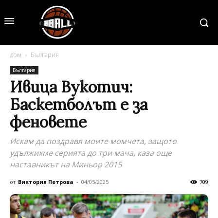
дом
България
България
Ивица Вукотич:
Баскетболът е за
феновете
Искам да поздравя моите момчета, защото
удължихме серията до три мача, каза още
наставникът на Миньор 2015
от
Виктория Петрова
-
04/05/2025
709