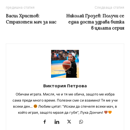
предишна статия
Следваща статия
Васил Христов:
Николай Грозев: Получи се
Страхотен мач за нас
една доста здрава битка
в цялата серия
Виктория Петрова
Обичам играта. Мисля, че и тя ме обича, защото ме избра
сама преди много време. Полезни сме си взаимно! Тя ме учи
всеки ден...
Любим цитат: "Искам да спечеля всеки мач, в
който играя, защото мразя да губя", Лука Дончич!