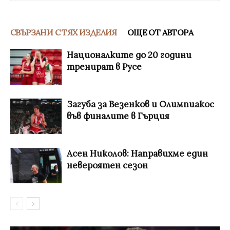
СВЪРЗАНИ С ТЯХ ИЗДЕЛИЯ
ОЩЕ ОТ АВТОРА
Националките до 20 години
тренират в Русе
Загуба за Везенков и Олимпиакос
във финалите в Гърция
Асен Николов: Направихме един
невероятен сезон