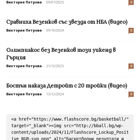
Виктория Петрова
-
09/07/2025
0
Сравниха Везенков със звезда от НБА (видео)
Виктория Петрова
-
09/10/2024
0
Олимпиакос без Везенков този уикенд в
Гърция
Виктория Петрова
-
21/12/2025
0
Бостън наказа Детройт с 20 тройки (видео)
Виктория Петрова
-
13/12/2024
0
<a href="https://www.flashscore.bg/basketball/" 
target="_blank"><img src="http://bball.bg/wp-
content/uploads/2024/11/Flashscore_Lockup_Posit
ive_RGB-svg.png" alt="Баскетболни резултати и 