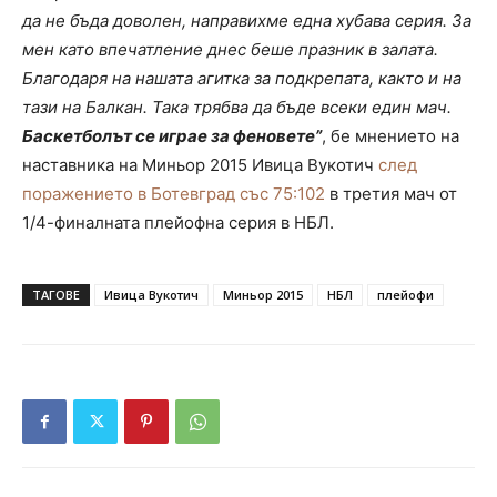
да не бъда доволен, направихме една хубава серия. За
мен като впечатление днес беше празник в залата.
Благодаря на нашата агитка за подкрепата, както и на
тази на Балкан. Така трябва да бъде всеки един мач.
Баскетболът се играе за феновете”
, бе мнението на
наставника на Миньор 2015 Ивица Вукотич
след
поражението в Ботевград със 75:102
в третия мач от
1/4-финалната плейофна серия в НБЛ.
ТАГОВЕ
Ивица Вукотич
Миньор 2015
НБЛ
плейофи