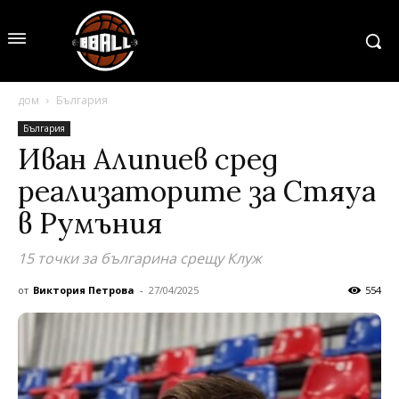
дом
България
България
Иван Алипиев сред
реализаторите за Стяуа
в Румъния
15 точки за българина срещу Клуж
от
Виктория Петрова
-
27/04/2025
554