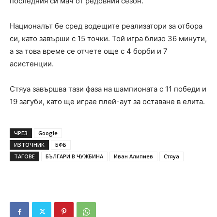
последния си мач от редовния сезон.
Националът бе сред водещите реализатори за отбора
си, като завърши с 15 точки. Той игра близо 36 минути,
а за това време се отчете още с 4 борби и 7
асистенции.
Стяуа завършва тази фаза на шампионата с 11 победи и
19 загуби, като ще играе плей-аут за оставане в елита.
ЧРЕЗ
Google
ИЗТОЧНИК
БФБ
ТАГОВЕ
БЪЛГАРИ В ЧУЖБИНА
Иван Алипиев
Стяуа