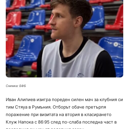
Снимка: БФБ
Иван Алипиев изигра пореден силен мач за клубния си
тим Стяуа в Румъния. Отборът обаче претърпя
поражение при визитата на втория в класирането
Клуж Напока с 86:95 след по-слаба последна част в