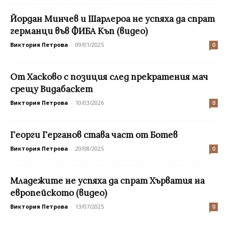
Йордан Минчев и Шарлероа не успяха да спрат
германци във ФИБА Къп (видео)
Виктория Петрова
-
09/01/2025
0
От Хасково с позиция след прекратения мач
срещу Видабаскет
Виктория Петрова
-
10/03/2026
0
Георги Герганов става част от Ботев
Виктория Петрова
-
20/08/2025
0
Младежите не успяха да спрат Хърватия на
европейското (видео)
Виктория Петрова
-
13/07/2025
0