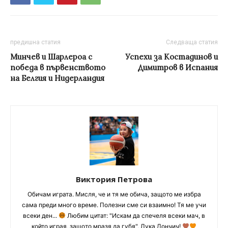
предишна статия
Следваща статия
Минчев и Шарлероа с
Успехи за Костадинов и
победа в първенството
Димитров в Испания
на Белгия и Нидерландия
Виктория Петрова
Обичам играта. Мисля, че и тя ме обича, защото ме избра
сама преди много време. Полезни сме си взаимно! Тя ме учи
всеки ден...
Любим цитат: "Искам да спечеля всеки мач, в
който играя, защото мразя да губя", Лука Дончич!