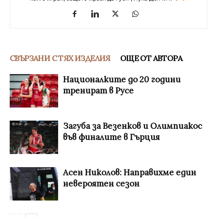
СВЪРЗАНИ С ТЯХ ИЗДЕЛИЯ
ОЩЕ ОТ АВТОРА
Националките до 20 години
тренират в Русе
Загуба за Везенков и Олимпиакос
във финалите в Гърция
Асен Николов: Направихме един
невероятен сезон