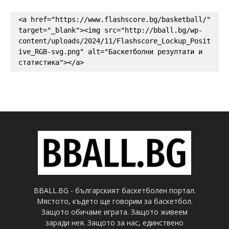
<a href="https://www.flashscore.bg/basketball/" 
target="_blank"><img src="http://bball.bg/wp-
content/uploads/2024/11/Flashscore_Lockup_Posit
ive_RGB-svg.png" alt="Баскетболни резултати и 
статистика"></a>
BBALL.BG - българският баскетболен портал.
Мястото, където ще говорим за баскетбол.
Защото обичаме играта. Защото живеем
заради нея. Защото за нас, единствено