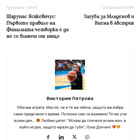
предишна статия
Следваща статия
Шарунас Ясикевичус:
Загуба за Младенов и
Първото правило на
Виена в Австрия
Финалната четворка е да
не се влияеш от нищо
Виктория Петрова
Обичам играта. Мисля, че и тя ме обича, защото ме избра
сама преди много време. Полезни сме си взаимно! Тя ме учи
всеки ден...
Любим цитат: "Искам да спечеля всеки мач, в
който играя, защото мразя да губя", Лука Дончич!