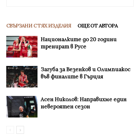
СВЪРЗАНИ С ТЯХ ИЗДЕЛИЯ
ОЩЕ ОТ АВТОРА
Националките до 20 години
тренират в Русе
Загуба за Везенков и Олимпиакос
във финалите в Гърция
Асен Николов: Направихме един
невероятен сезон