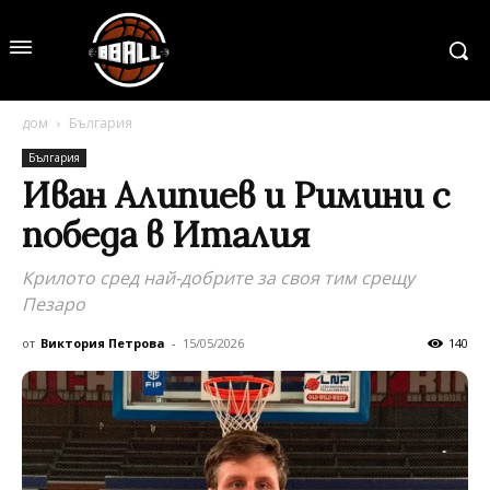
дом
България
България
Иван Алипиев и Римини с
победа в Италия
Крилото сред най-добрите за своя тим срещу
Пезаро
от
Виктория Петрова
-
15/05/2026
140