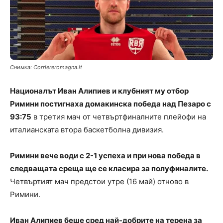
Снимка: Сorriereromagna.it
Националът Иван Алипиев и клубният му отбор
Римини постигнаха домакинска победа над Пезаро с
93:75
в третия мач от четвъртфиналните плейофи на
италианската втора баскетболна дивизия.
Римини вече води с 2-1 успеха и при нова победа в
следващата среща ще се класира за полуфиналите.
Четвъртият мач предстои утре (16 май) отново в
Римини.
Иван Алипиев беше сред най-добрите на терена за