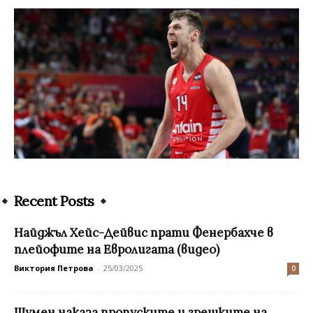
Recent Posts
Найджъл Хейс-Дейвис прати Фенербахче в
плейофите на Евролигата (видео)
Виктория Петрова
-
25/03/2025
0
Шумен наказа пропуските и грешките на