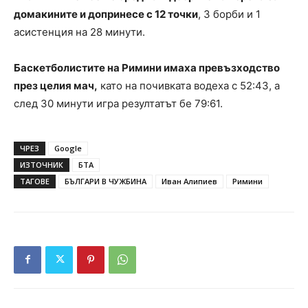
домакините и допринесе с 12 точки
, 3 борби и 1
асистенция на 28 минути.
Баскетболистите на Римини имаха превъзходство
през целия мач,
като на почивката водеха с 52:43, а
след 30 минути игра резултатът бе 79:61.
ЧРЕЗ
Google
ИЗТОЧНИК
БТА
ТАГОВЕ
БЪЛГАРИ В ЧУЖБИНА
Иван Алипиев
Римини