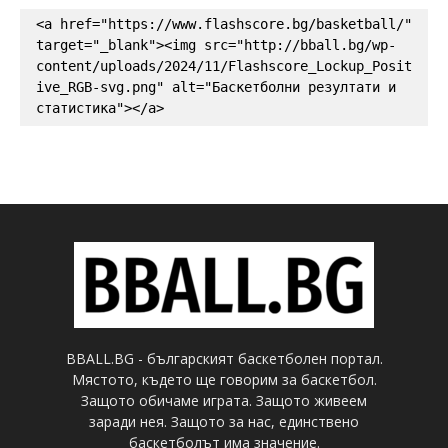
<a href="https://www.flashscore.bg/basketball/" 
target="_blank"><img src="http://bball.bg/wp-
content/uploads/2024/11/Flashscore_Lockup_Posit
ive_RGB-svg.png" alt="Баскетболни резултати и 
статистика"></a>
BBALL.BG - българският баскетболен портал.
Мястото, където ще говорим за баскетбол.
Защото обичаме играта. Защото живеем
заради нея. Защото за нас, единствено
баскетболът има значение.