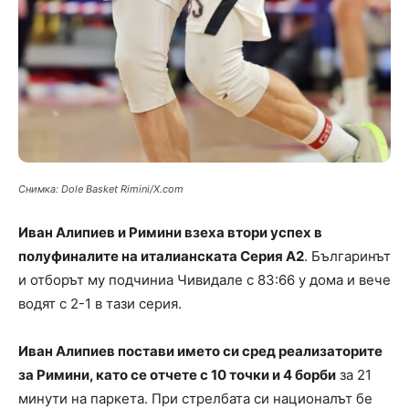
Снимка: Dole Basket Rimini/X.com
Иван Алипиев и Римини взеха втори успех в
полуфиналите на италианската Серия А2
. Българинът
и отборът му подчиниа Чивидале с 83:66 у дома и вече
водят с 2-1 в тази серия.
Иван Алипиев постави името си сред реализаторите
за Римини, като се отчете с 10 точки и 4 борби
за 21
минути на паркета. При стрелбата си националът бе