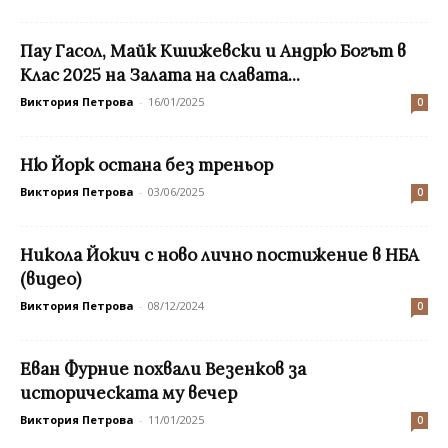
Пау Гасол, Майк Кшижевски и Андрю Богът в
Клас 2025 на Залата на славата...
Виктория Петрова
-
16/01/2025
0
Ню Йорк остана без треньор
Виктория Петрова
-
03/06/2025
0
Никола Йокич с ново лично постижение в НБА
(видео)
Виктория Петрова
-
08/12/2024
0
Еван Фурние похвали Везенков за
историческата му вечер
Виктория Петрова
-
11/01/2025
0