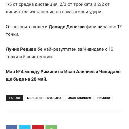
1/5 от средна дистанция, 2/3 от тройката и 2/2 от
линията за изпълнение на наказателни удари.
От неговите колеги
Давиде Денегри
финишира със 17
точки.
Лучио Редиво
бе най-резултатен за Чивидале с 16
точки и 5 асистенции.
Мач №4 между Римини на Иван Алипиев и Чивидале
ще бъде на 28 май.
ТАГОВЕ
БЪЛГАРИ В ЧУЖБИНА
Иван Алипиев
Римини