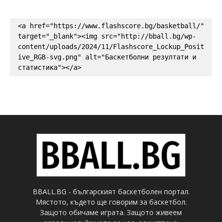
<a href="https://www.flashscore.bg/basketball/" 
target="_blank"><img src="http://bball.bg/wp-
content/uploads/2024/11/Flashscore_Lockup_Posit
ive_RGB-svg.png" alt="Баскетболни резултати и 
статистика"></a>
BBALL.BG - българският баскетболен портал.
Мястото, където ще говорим за баскетбол.
Защото обичаме играта. Защото живеем