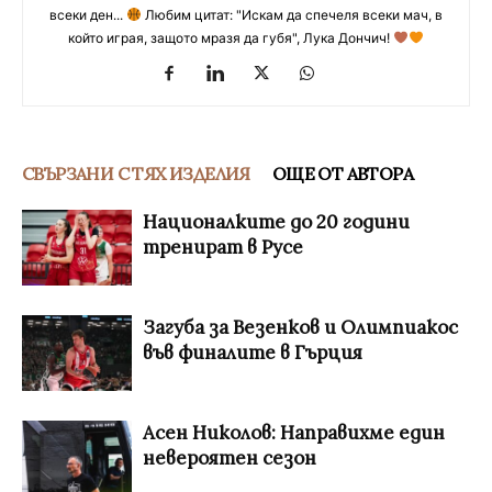
всеки ден...
Любим цитат: "Искам да спечеля всеки мач, в
който играя, защото мразя да губя", Лука Дончич!
СВЪРЗАНИ С ТЯХ ИЗДЕЛИЯ
ОЩЕ ОТ АВТОРА
Националките до 20 години
тренират в Русе
Загуба за Везенков и Олимпиакос
във финалите в Гърция
Асен Николов: Направихме един
невероятен сезон