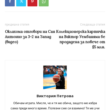
предишна статия
Следваща статия
Оклахома отговори на Сан
Колекционерска картичка
Антонио за 3-2 на Запад
на Виктор Уембаняма бе
(видео)
продадена за повече от
$5 млн.
Виктория Петрова
Обичам играта. Мисля, че и тя ме обича, защото ме избра
сама преди много време. Полезни сме си взаимно! Тя ме учи