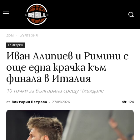
дом
България
България
Иван Алипиев и Римини с
още една крачка към
финала в Италия
10 точки за българина срещу Чивидале
от
Виктория Петрова
-
27/05/2026
124