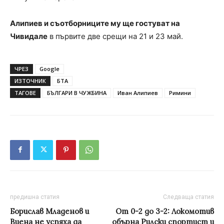
Алипиев и съотборниците му ще гостуват на
Чивидале
в първите две срещи на 21 и 23 май.
ЧРЕЗ
Google
ИЗТОЧНИК
БТА
ТАГОВЕ
БЪЛГАРИ В ЧУЖБИНА
Иван Алипиев
Римини
предишна статия
Следваща статия
Борислав Младенов и
От 0-2 до 3-2: Локомотив
Виена не успяха да
обърна Рилски спортист и