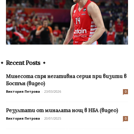
Recent Posts
Минесота спря негативна серия при визити в
Бостън (видео)
Виктория Петрова
-
23/03/2026
0
Резултати от миналата нощ в НБА (видео)
Виктория Петрова
-
20/01/2025
0