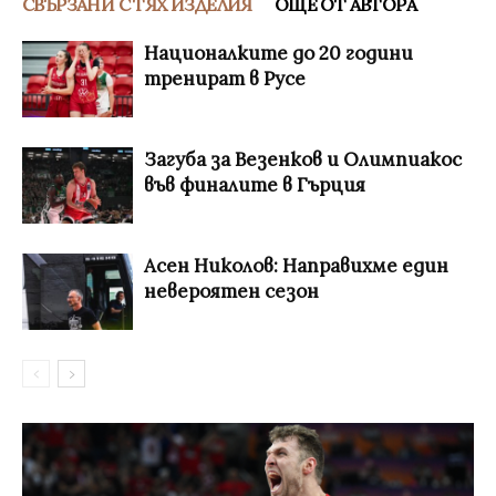
СВЪРЗАНИ С ТЯХ ИЗДЕЛИЯ
ОЩЕ ОТ АВТОРА
Националките до 20 години
тренират в Русе
Загуба за Везенков и Олимпиакос
във финалите в Гърция
Асен Николов: Направихме един
невероятен сезон