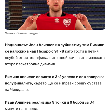
Снимка: Сorriereromagna.it
Националът Иван Алипиев и клубният му тим Римини
се наложиха над Пезаро с 91:78
като гости в петия
двубой от четвъртфиналните плейофи на италианската
втора баскетболна дивизия.
Римини спечели серията с 3-2 успеха и се класира за
полуфиналите,
където ще се изправи срещу състава
на Чивидале.
Иван Алипиев реализира 9 точки и 6 борби
за 34
минути на терена.