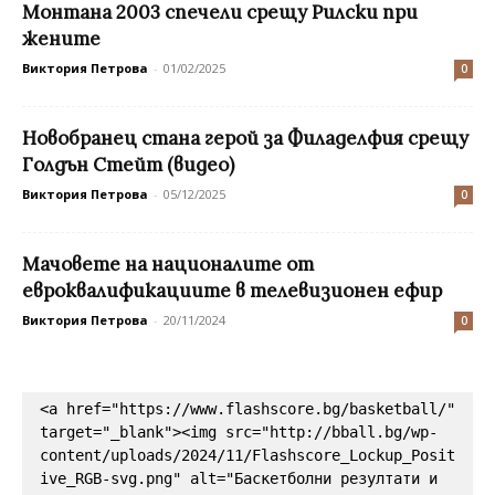
Монтана 2003 спечели срещу Рилски при
жените
Виктория Петрова
-
01/02/2025
0
Новобранец стана герой за Филаделфия срещу
Голдън Стейт (видео)
Виктория Петрова
-
05/12/2025
0
Мачовете на националите от
евроквалификациите в телевизионен ефир
Виктория Петрова
-
20/11/2024
0
<a href="https://www.flashscore.bg/basketball/" 
target="_blank"><img src="http://bball.bg/wp-
content/uploads/2024/11/Flashscore_Lockup_Posit
ive_RGB-svg.png" alt="Баскетболни резултати и 