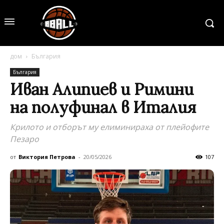
дом
България
България
Иван Алипиев и Римини
на полуфинал в Италия
Крилото и отборът му елиминираха от плейофите
Пезаро
от
Виктория Петрова
-
20/05/2026
107