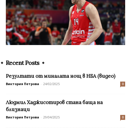
Recent Posts
Резултати от миналата нощ в НБА (видео)
Виктория Петрова
-
24/02/2025
0
Людмил Хаджисотиров стана баща на
близнаци
Виктория Петрова
-
29/04/2025
0