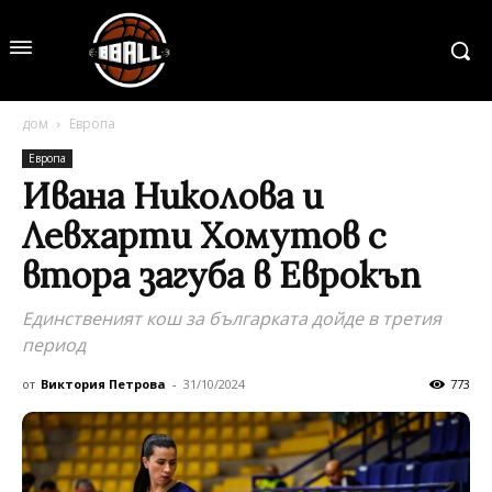
дом
Европа
Европа
Ивана Николова и
Левхарти Хомутов с
втора загуба в Еврокъп
Единственият кош за българката дойде в третия
период
от
Виктория Петрова
-
31/10/2024
773