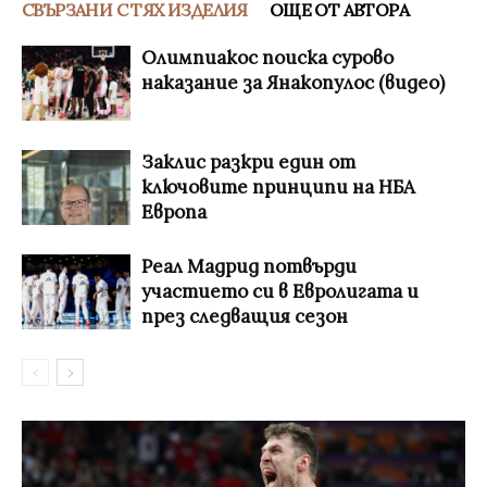
СВЪРЗАНИ С ТЯХ ИЗДЕЛИЯ
ОЩЕ ОТ АВТОРА
Олимпиакос поиска сурово
наказание за Янакопулос (видео)
Заклис разкри един от
ключовите принципи на НБА
Европа
Реал Мадрид потвърди
участието си в Евролигата и
през следващия сезон