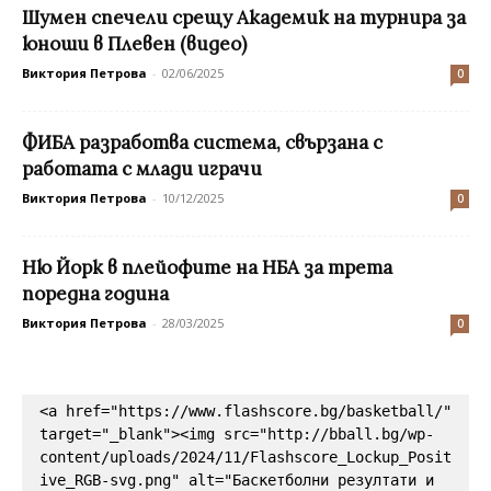
Шумен спечели срещу Академик на турнира за
юноши в Плевен (видео)
Виктория Петрова
-
02/06/2025
0
ФИБА разработва система, свързана с
работата с млади играчи
Виктория Петрова
-
10/12/2025
0
Ню Йорк в плейофите на НБА за трета
поредна година
Виктория Петрова
-
28/03/2025
0
<a href="https://www.flashscore.bg/basketball/" 
target="_blank"><img src="http://bball.bg/wp-
content/uploads/2024/11/Flashscore_Lockup_Posit
ive_RGB-svg.png" alt="Баскетболни резултати и 