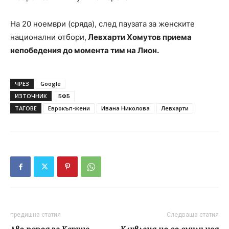
На 20 ноември (сряда), след паузата за женските
национални отбори,
Левхарти Хомутов приема
непобедения до момента тим на Лион.
ЧРЕЗ
Google
ИЗТОЧНИК
БФБ
ТАГОВЕ
Еврокъп-жени
Ивана Николова
Левхарти
предишна статия
Следваща статия