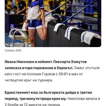
Снимка: БФБ
Ивана Николова и нейният Левхарти Хомутов
записаха второ поражение в Еврокъп.
Тимът отстъпи
като гост на полския Горжов с 59:81 в мач от
четвъртия кръг на турнира.
Единственият кош за българката дойде в третия
период, три минути преди края му.
Николова записа и
2 борби за 12 минути на терена.