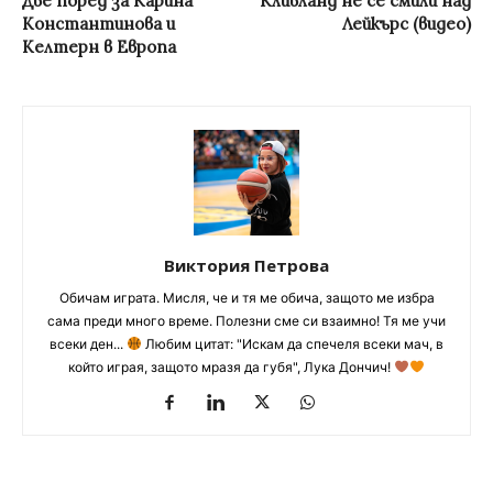
Две поред за Карина
Кливланд не се смили над
Константинова и
Лейкърс (видео)
Келтерн в Европа
Виктория Петрова
Обичам играта. Мисля, че и тя ме обича, защото ме избра
сама преди много време. Полезни сме си взаимно! Тя ме учи
всеки ден...
Любим цитат: "Искам да спечеля всеки мач, в
който играя, защото мразя да губя", Лука Дончич!