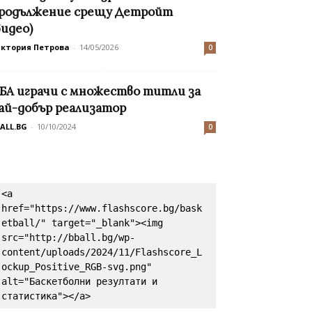
родължение срещу Детройт
видео)
иктория Петрова
-
14/05/2026
0
БА играчи с множество титли за
ай-добър реализатор
ALL.BG
-
10/10/2024
0
<a 
href="https://www.flashscore.bg/bask
etball/" target="_blank"><img 
src="http://bball.bg/wp-
content/uploads/2024/11/Flashscore_L
ockup_Positive_RGB-svg.png" 
alt="Баскетболни резултати и 
статистика"></a>