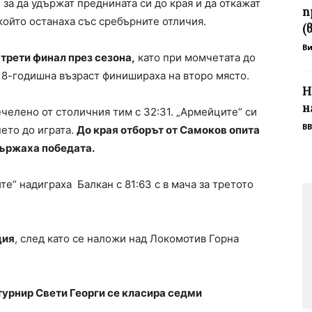
 за да удържат преднината си до края и да откажат
п
който останаха със сребърните отличия.
(
В
 трети финал през сезона,
като при момчетата до
о 18-годишна възраст финишираха на второ място.
Н
н
челено от столичния тим с 32:31. „Армейците“ си
BB
ето до играта.
До края отборът от Самоков опита
удържаха победата.
те“ надиграха Балкан с 81:63 с в мача за третото
ция
, след като се наложи над Локомотив Горна
турнир Свети Георги се класира седми