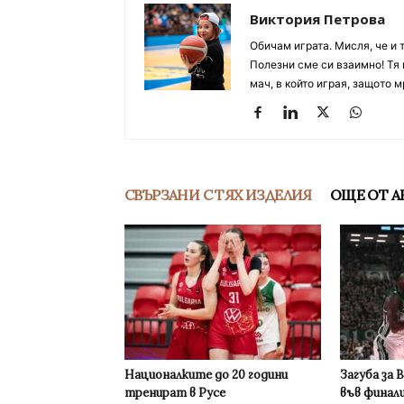
Виктория Петрова
Обичам играта. Мисля, че и 
Полезни сме си взаимно! Тя 
мач, в който играя, защото м
СВЪРЗАНИ С ТЯХ ИЗДЕЛИЯ
ОЩЕ ОТ А
Националките до 20 години
Загуба за 
тренират в Русе
във финал