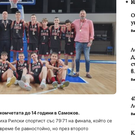
R
О
у
В
Л
Д
с
в.
В
4
Л
момчетата до 14 години в Самоков.
В
ха Рилски спортист със 79:71 на финала, който се
време бе равностойно, но през второто
К