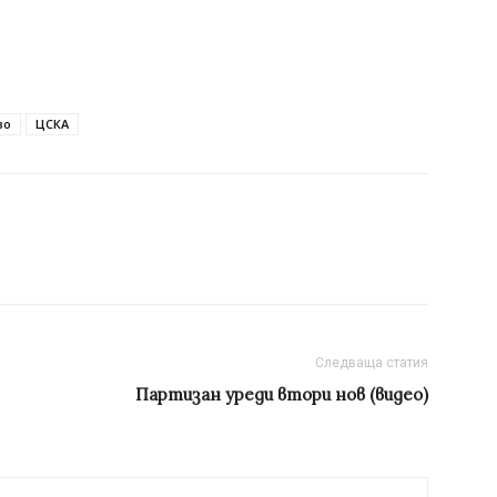
во
ЦСКА
Следваща статия
Партизан уреди втори нов (видео)