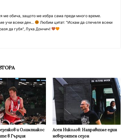
тя ме обича, защото ме избра сама преди много време.
ме учи всеки ден...
Любим цитат: "Искам да спечеля всеки
разя да губя", Лука Дончич!
ВТОРА
Везенков и Олимпиакос
Асен Николов: Направихме един
ите в Гърция
невероятен сезон