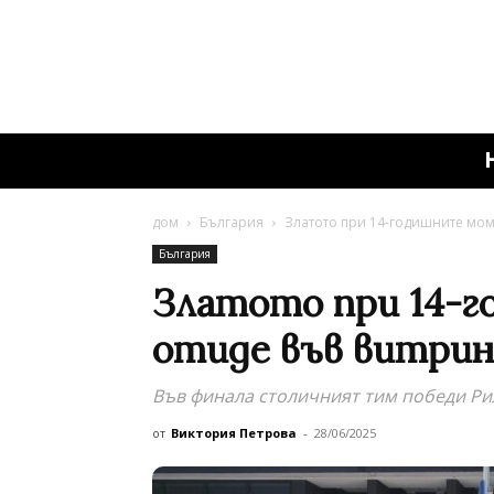
дом
България
Златото при 14-годишните мом
България
Златото при 14-
отиде във витри
Във финала столичният тим победи Ри
от
Виктория Петрова
-
28/06/2025