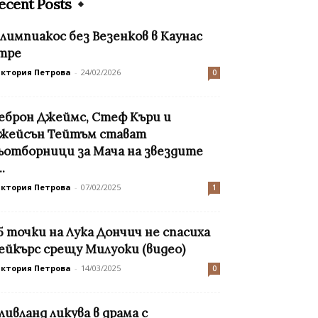
ecent Posts
лимпиакос без Везенков в Каунас
тре
иктория Петрова
-
24/02/2026
0
еброн Джеймс, Стеф Къри и
жейсън Тейтъм стават
ъотборници за Мача на звездите
..
иктория Петрова
-
07/02/2025
1
5 точки на Лука Дончич не спасиха
ейкърс срещу Милуоки (видео)
иктория Петрова
-
14/03/2025
0
ливланд ликува в драма с