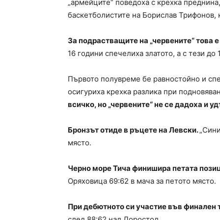
„армейците“ поведоха с крехка преднина,
баскетболистите на Борислав Трифонов, 
За подрастващите на „червените“ това е
16 години спечелиха златото, а с тези д
Първото полувреме бе равностойно и спе
осигуриха крехка разлика при подновяван
всичко, но „червените“ не се дадоха и 
Бронзът отиде в ръцете на Левски.
„Сини
място.
Черно море Тича финишира петата пози
Оряховица 69:62 в мача за петото място.
При дебютното си участие във финален 
след 88:62 над Доростол.