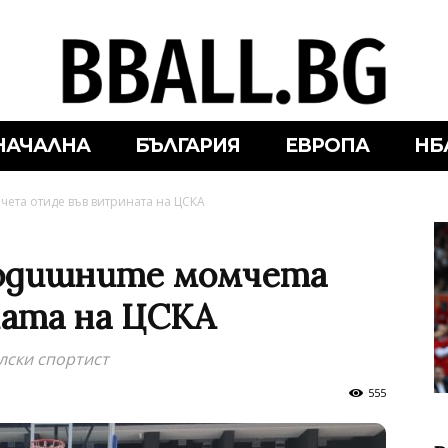
НАЧАЛНА
БЪЛГАРИЯ
ЕВРОПА
НБ
чета отиде във витрината на ЦСКА
годишните момчета
ната на ЦСКА
лски спортист
555