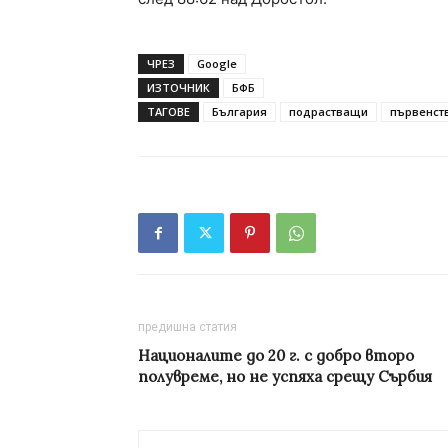
ЧРЕЗ
Google
ИЗТОЧНИК
БФБ
ТАГОВЕ
България
подрастващи
първенст
предишна статия
Националите до 20 г. с добро второ
полувреме, но не успяха срещу Сърбия