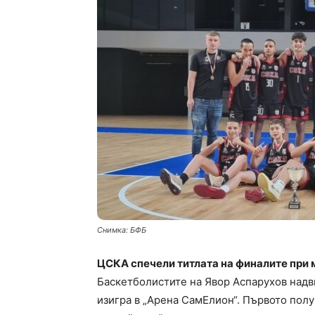
Снимка: БФБ
ЦСКА спечели титлата на финалите при 
Баскетболистите на Явор Аспарухов надви
изигра в „Арена СамЕлион“. Първото полу