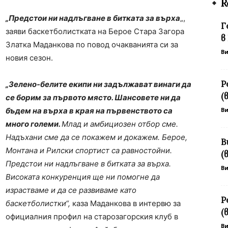
R
„Предстои ни надлъгване в битката за върха
„,
Г
заяви баскетболистката на Берое Стара Загора
в
Златка Маданкова по повод очакванията си за
В
новия сезон.
Р
„Зелено-белите екипи ни задължават винаги да
(
се борим за първото място. Шансовете ни да
бъдем на върха в края на първенството са
В
много големи.
Млад и амбициозен отбор сме.
Надъхани сме да се покажем и докажем. Берое,
В
Монтана и Рилски спортист са равностойни.
(
Предстои ни надлъгване в битката за върха.
В
Високата конкуренция ще ни помогне да
израстваме и да се развиваме като
Р
баскетболистки“,
каза Маданкова в интервю за
(
официалния профил на старозагорския клуб в
В