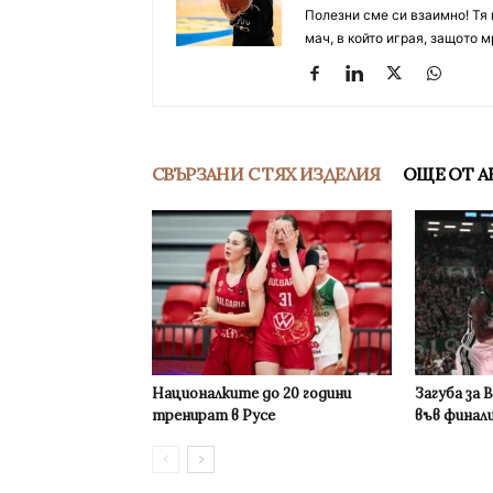
Полезни сме си взаимно! Тя 
мач, в който играя, защото м
СВЪРЗАНИ С ТЯХ ИЗДЕЛИЯ
ОЩЕ ОТ А
Националките до 20 години
Загуба за 
тренират в Русе
във финал