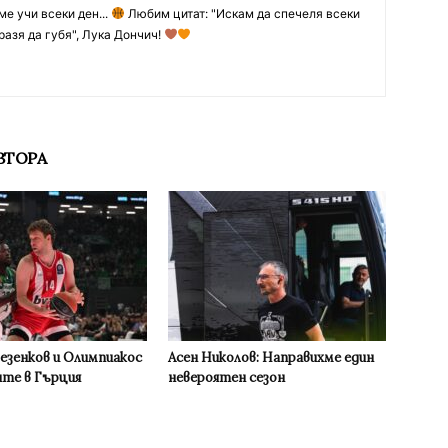
ме учи всеки ден...
Любим цитат: "Искам да спечеля всеки
разя да губя", Лука Дончич!
ВТОРА
Везенков и Олимпиакос
Асен Николов: Направихме един
ите в Гърция
невероятен сезон