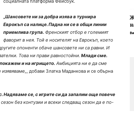
социалната платформа Фейсбук.
„
Шансовете ни за добра изява в турнира
Ж
Еврокъп са налице. Падна ни се в общи линии
н
приемлива група.
Френският отбор е големият
В
фаворит в нея. Той е носителят на Еврокъп, което
другите опоненти обаче шансовете ни са равни. И
езателки. Това ни прави равностойни.
Млади сме.
 покажем и на игрището.
Амбицията ни е да сме
е изявяваме
„, добави Златка Маданкова и се обърна
ас. Надяваме се, с игрите си да запалим още повече
 сезон без контузии и всеки следващ сезон да е по-