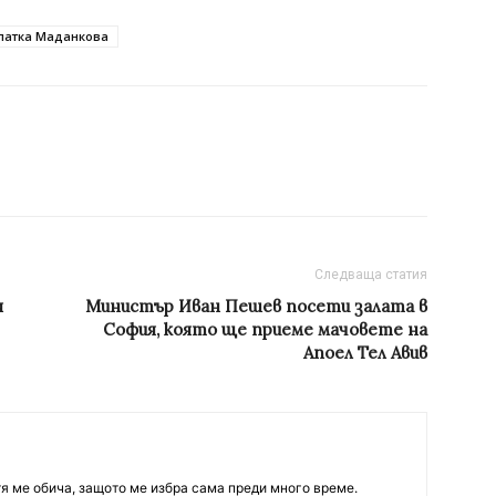
латка Маданкова
Следваща статия
я
Mинистър Иван Пешев посети залата в
София, която ще приеме мачовете на
Апоел Тел Авив
тя ме обича, защото ме избра сама преди много време.