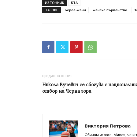
ИЗТОЧНИК
БТА
ТАГОВЕ
Берое-жени
женско първенство
З
предишна статия
Никола Вучевич се сбогува с национални
отбор на Черна гора
Виктория Петрова
Обичам играта. Мисля, че и 