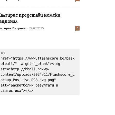
алгирис представи немски
ационал
иктория Петрова
-
22/07/2025
0
<a 
href="https://www.flashscore.bg/bask
etball/" target="_blank"><img 
src="http://bball.bg/wp-
content/uploads/2024/11/Flashscore_L
ockup_Positive_RGB-svg.png" 
alt="Баскетболни резултати и 
статистика"></a>