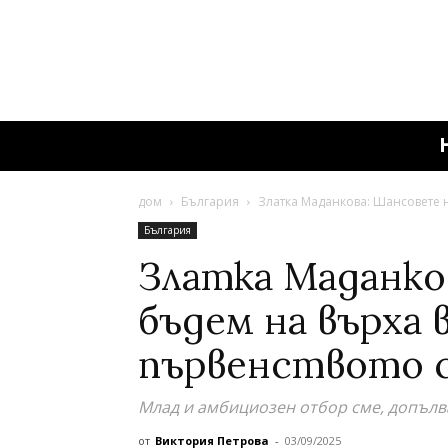
дом
България
Златка Маданкова: Шансовете ни
България
Златка Маданко
бъдем на върха в
първенството с
Млад и амбициозен отбор сме, допълва
от
Виктория Петрова
-
03/09/2025