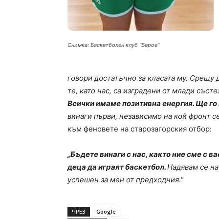
Снимка: Баскетболен клуб "Берое"
говори достатъчно за класата му. Срещу 
те, като нас, са изградени от млади съст
Всички имаме позитивна енергия. Ще го
винаги първи, независимо на кой фронт с
към феновете на старозагорския отбор:
„Бъдете винаги с нас, както ние сме с в
деца да играят баскетбол.
Надявам се на
успешен за мен от предходния
.“
ЧРЕЗ
Google