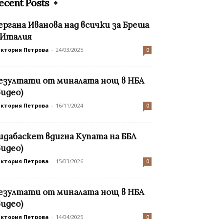
ecent Posts
ергана Иванова над всички за Бреша
 Италия
иктория Петрова
-
24/03/2025
0
езултати от миналата нощ в НБА
видео)
иктория Петрова
-
16/11/2024
0
идабаскет вдигна Купата на ББЛ
видео)
иктория Петрова
-
15/03/2026
0
езултати от миналата нощ в НБА
видео)
иктория Петрова
-
14/04/2025
0