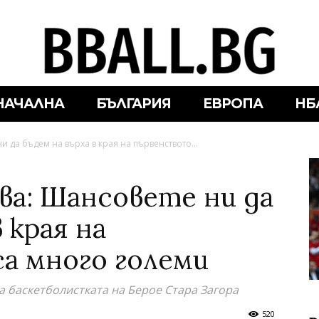
НАЧАЛНА
БЪЛГАРИЯ
ЕВРОПА
НБ
 да бъдем на върха в края на първенството...
ва: Шансовете ни да
 края на
а много големи
 баскетболистката на Берое Стара Загора
520