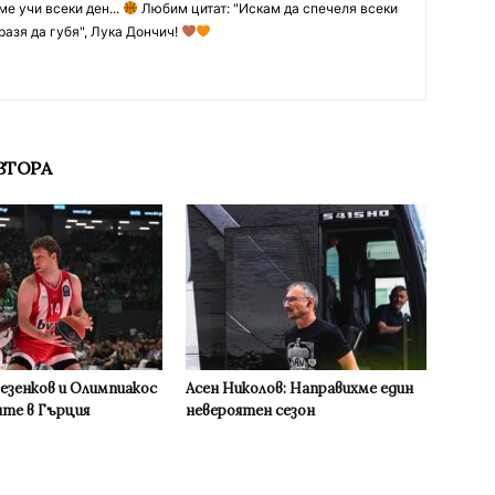
ме учи всеки ден...
Любим цитат: "Искам да спечеля всеки
разя да губя", Лука Дончич!
ВТОРА
Везенков и Олимпиакос
Асен Николов: Направихме един
ите в Гърция
невероятен сезон