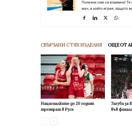
Полезни сме си взаимно! Тя 
мач, в който играя, защото м
СВЪРЗАНИ С ТЯХ ИЗДЕЛИЯ
ОЩЕ ОТ А
Националките до 20 години
Загуба за 
тренират в Русе
във финал