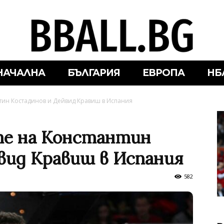
НАЧАЛНА
БЪЛГАРИЯ
ЕВРОПА
НБ
нтин Костадинов и Дейвид Кравиш в Испания
те на Константин
вид Кравиш в Испания
582