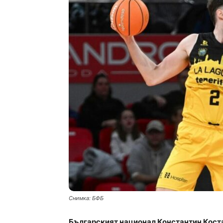
Снимка: БФБ
Българският национал Константин Кост