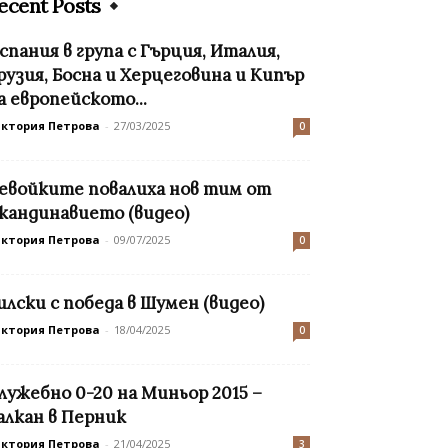
ecent Posts
спания в група с Гърция, Италия,
рузия, Босна и Херцеговина и Кипър
а европейското...
иктория Петрова
-
27/03/2025
0
евойките повалиха нов тим от
кандинавието (видео)
иктория Петрова
-
09/07/2025
0
илски с победа в Шумен (видео)
иктория Петрова
-
18/04/2025
0
лужебно 0-20 на Миньор 2015 –
алкан в Перник
иктория Петрова
-
21/04/2025
3