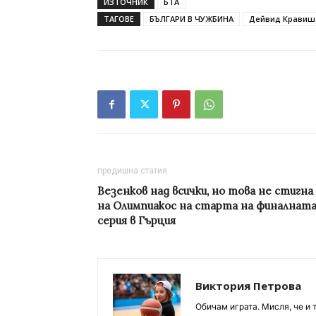
ИЗТОЧНИК
БТА
ТАГОВЕ
БЪЛГАРИ В ЧУЖБИНА
Дейвид Кравиш
предишна статия
Везенков над всички, но това не стигна
на Олимпиакос на старта на финалнат
серия в Гърция
Виктория Петрова
Обичам играта. Мисля, че и 