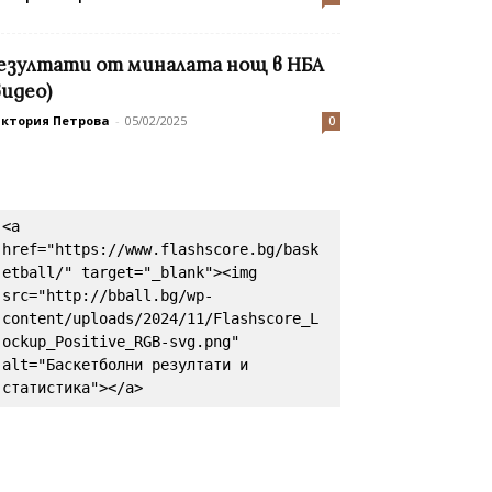
езултати от миналата нощ в НБА
видео)
иктория Петрова
-
05/02/2025
0
<a 
href="https://www.flashscore.bg/bask
etball/" target="_blank"><img 
src="http://bball.bg/wp-
content/uploads/2024/11/Flashscore_L
ockup_Positive_RGB-svg.png" 
alt="Баскетболни резултати и 
статистика"></a>