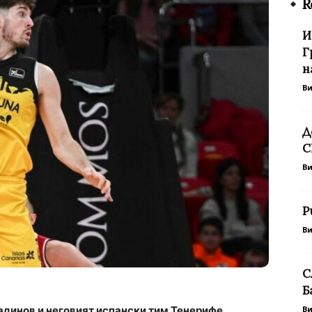
R
И
Г
н
В
Д
С
В
Р
В
С
Б
адинов и неговият испански тим Тенерифе
В