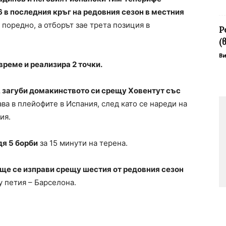
6 в последния кръг на редовния сезон в местния
поредно, а отборът зае трета позиция в
Р
(
В
реме и реализира 2 точки.
, загуби домакинството си срещу Ховентут със
ва в плейофите в Испания, след като се нареди на
ия.
дя 5 борби
за 15 минути на терена.
ще се изправи срещу шестия от редовния сезон
 петия – Барселона.