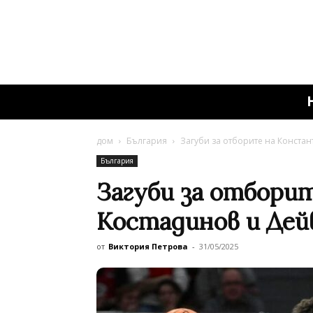
дом
България
Загуби за отборите на Конста
България
Загуби за отбори
Костадинов и Дей
от
Виктория Петрова
-
31/05/2025