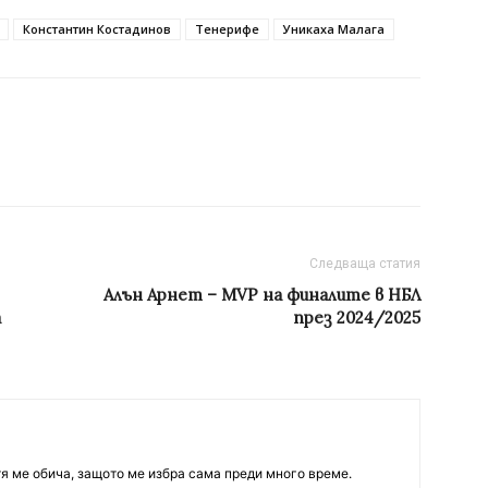
Константин Костадинов
Тенерифе
Уникаха Малага
Следваща статия
Алън Арнет – MVP на финалите в НБЛ
а
през 2024/2025
тя ме обича, защото ме избра сама преди много време.