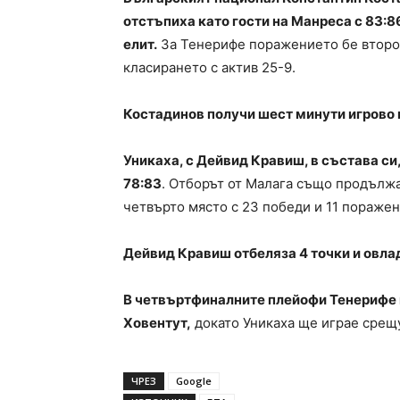
отстъпиха като гости на Манреса с 83:8
елит.
За Тенерифе поражението бе второ 
класирането с актив 25-9.
Костадинов получи шест минути игрово в
Уникаха, с Дейвид Кравиш, в състава си
78:83
. Отборът от Малага също продължа
четвърто място с 23 победи и 11 поражен
Дейвид Кравиш отбеляза 4 точки и овла
В четвъртфиналните плейофи Тенерифе 
Ховентут,
докато Уникаха ще играе срещу
ЧРЕЗ
Google