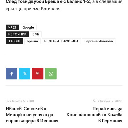
След този двубой Бреша е с баланс 1-2,
а в следващия
кръг ще приеме Батипаля.
ЧРЕЗ
Google
ИЗТОЧНИК
БФБ
ТАГОВЕ
Бреша
БЪЛГАРИ В ЧУЖБИНА
Гергана Иванова
предишна статия
Следваща статия
Иванов, Стоилов и
Поражения за
Менорка не успяха да
Константинова и Колева
спрат лидера в Испания
в Германия