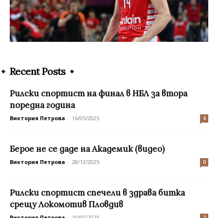
Recent Posts
Рилски спортист на финал в НБЛ за втора
поредна година
Виктория Петрова
-
16/05/2025
4
Берое не се даде на Академик (видео)
Виктория Петрова
-
28/12/2025
0
Рилски спортист спечели в здрава битка
срещу Локомотив Пловдив
Виктория Петрова
-
10/05/2026
2