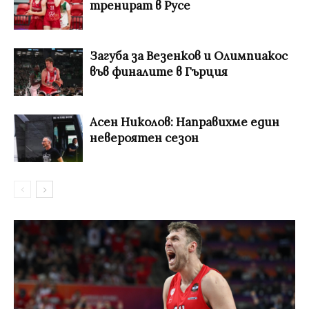
тренират в Русе
Загуба за Везенков и Олимпиакос
във финалите в Гърция
Асен Николов: Направихме един
невероятен сезон