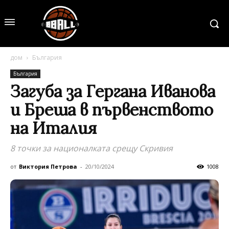
дом
България
България
Загуба за Гергана Иванова
и Бреша в първенството
на Италия
8 точки за националката срещу Скривия
от
Виктория Петрова
-
20/10/2024
1008