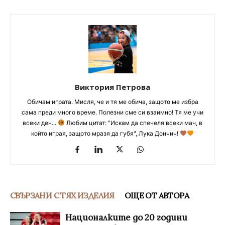
Виктория Петрова
Обичам играта. Мисля, че и тя ме обича, защото ме избра
сама преди много време. Полезни сме си взаимно! Тя ме учи
всеки ден...
Любим цитат: "Искам да спечеля всеки мач, в
който играя, защото мразя да губя", Лука Дончич!
СВЪРЗАНИ С ТЯХ ИЗДЕЛИЯ
ОЩЕ ОТ АВТОРА
Националките до 20 години