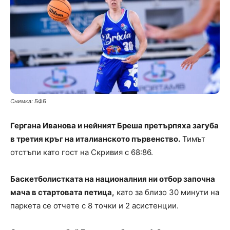
Снимка: БФБ
Гергана Иванова и нейният Бреша претърпяха загуба
в третия кръг на италианското първенство.
Тимът
отстъпи като гост на Скривия с 68:86.
Баскетболистката на националния ни отбор започна
мача в стартовата петица,
като за близо 30 минути на
паркета се отчете с 8 точки и 2 асистенции.