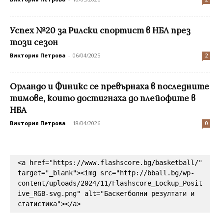
Успех №20 за Рилски спортист в НБЛ през
този сезон
Виктория Петрова
-
06/04/2025
2
Орландо и Финикс се превърнаха в последните
тимове, които достигнаха до плейофите в
НБА
Виктория Петрова
-
18/04/2026
0
<a href="https://www.flashscore.bg/basketball/" 
target="_blank"><img src="http://bball.bg/wp-
content/uploads/2024/11/Flashscore_Lockup_Posit
ive_RGB-svg.png" alt="Баскетболни резултати и 
статистика"></a>