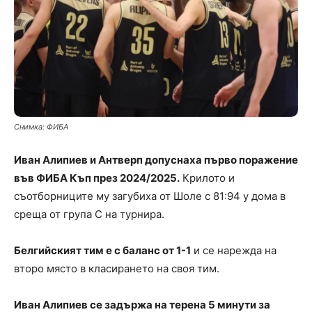
Снимка: ФИБА
Иван Алипиев и Антверп допуснаха първо поражение
във ФИБА Къп през 2024/2025.
Крилото и
съотборниците му загубиха от Шоле с 81:94 у дома в
среща от група C на турнира.
Белгийският тим е с баланс от 1-1
и се нарежда на
второ място в класирането на своя тим.
Иван Алипиев се задържа на терена 5 минути за