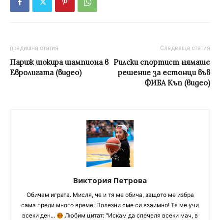
предишна статия
Следваща статия
Париж шокира шампиона в
Рилски спортист нямаше
Евролигата (видео)
решение за естонци във
ФИБА Къп (видео)
Виктория Петрова
Обичам играта. Мисля, че и тя ме обича, защото ме избра
сама преди много време. Полезни сме си взаимно! Тя ме учи
всеки ден...
Любим цитат: "Искам да спечеля всеки мач, в