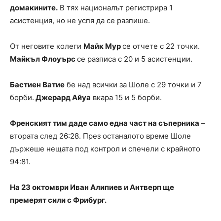
домакините.
В тях националът регистрира 1
асистенция, но не успя да се разпише.
От неговите колеги
Майк Мур
се отчете с 22 точки.
Майкъл Флоуърс
се разписа с 20 и 5 асистенции.
Бастиен Ватие
бе над всички за Шоле с 29 точки и 7
борби.
Джерард Айуа
вкара 15 и 5 борби.
Френският тим даде само една част на съперника
–
втората след 26:28. През останалото време Шоле
държеше нещата под контрол и спечели с крайното
94:81.
На 23 октомври Иван Алипиев и Антверп ще
премерят сили с Фрибург.