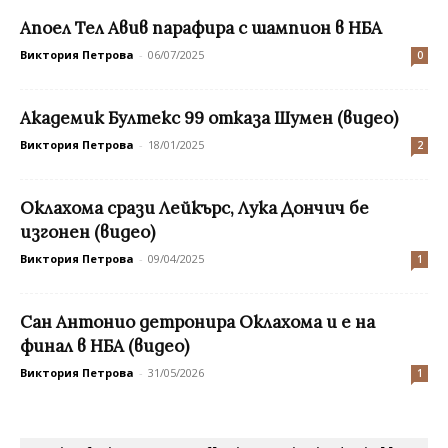
Апоел Тел Авив парафира с шампион в НБА
Виктория Петрова
-
06/07/2025
0
Академик Бултекс 99 отказа Шумен (видео)
Виктория Петрова
-
18/01/2025
2
Оклахома срази Лейкърс, Лука Дончич бе
изгонен (видео)
Виктория Петрова
-
09/04/2025
1
Сан Антонио детронира Оклахома и е на
финал в НБА (видео)
Виктория Петрова
-
31/05/2026
1