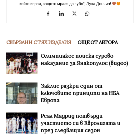
който играя, защото мразя да губя", Лука Дончич!
СВЪРЗАНИ С ТЯХ ИЗДЕЛИЯ
ОЩЕ ОТ АВТОРА
Олимпиакос поиска сурово
наказание за Янакопулос (видео)
Заклис разкри един от
ключовите принципи на НБА
Европа
Реал Мадрид потвърди
участието си в Евролигата и
през следващия сезон