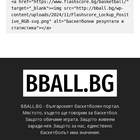
<a href="https://www.flashscore.bg/basketball/" 
target="_blank"><img src="http://bball.bg/wp-
content/uploads/2024/11/Flashscore_Lockup_Posit
ive_RGB-svg.png" alt="Баскетболни резултати и 
статистика"></a>
BBALL.BG - българският баскетболен портал.
Мястото, където ще говорим за баскетбол.
Защото обичаме играта. Защото живеем
заради нея. Защото за нас, единствено
баскетболът има значение.