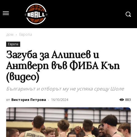
дом
Европа
Европа
Загуба за Алипиев и
Антверп във ФИБА Къп
(видео)
Българинът и отборът му не успяха срещу Шоле
от
Виктория Петрова
-
16/10/2024
883