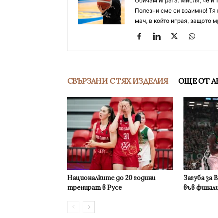
Обичам играта. Мисля, че и 
Полезни сме си взаимно! Тя 
мач, в който играя, защото м
СВЪРЗАНИ С ТЯХ ИЗДЕЛИЯ
ОЩЕ ОТ А
Националките до 20 години
Загуба за 
тренират в Русе
във финал