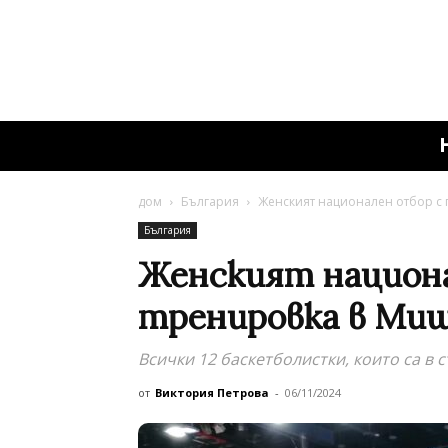
дом
България
Женският национален отбор с 
България
Женският национа
тренировка в Ми
Всички 12 баскетболистки, които са в 
от
Виктория Петрова
-
06/11/2024