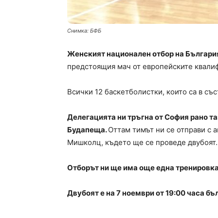
Снимка: БФБ
Женският национален отбор на България
предстоящия мач от европейските квали
Всички 12 баскетболистки, които са в със
Делегацията ни тръгна от София рано таз
Будапеща.
Оттам тимът ни се отправи с 
Мишколц, където ще се проведе двубоят.
Отборът ни ще има още една тренировка
Двубоят е на 7 ноември от 19:00 часа бъ