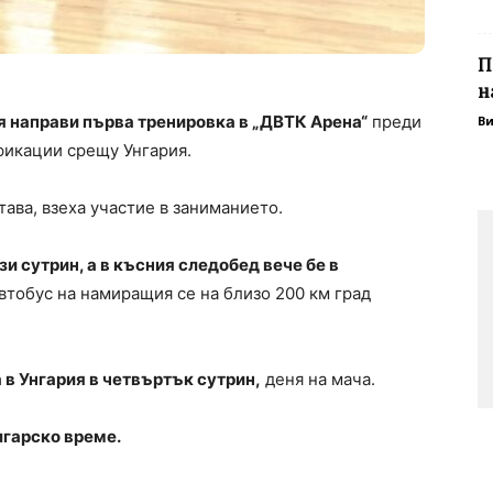
П
н
 направи първа тренировка в „ДВТК Арена“
преди
В
фикации срещу Унгария.
тава, взеха участие в заниманието.
и сутрин, а в късния следобед вече бе в
автобус на намиращия се на близо 200 км град
 в Унгария в четвъртък сутрин,
деня на мача.
лгарско време.