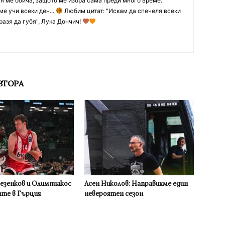
тя ме обича, защото ме избра сама преди много време.
ме учи всеки ден...
Любим цитат: "Искам да спечеля всеки
разя да губя", Лука Дончич!
ВТОРА
Везенков и Олимпиакос
Асен Николов: Направихме един
ите в Гърция
невероятен сезон