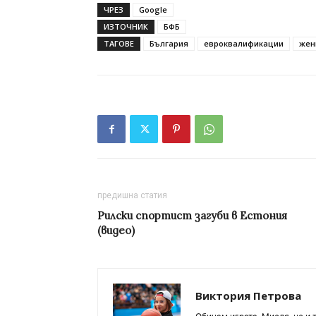
ЧРЕЗ
Google
ИЗТОЧНИК
БФБ
ТАГОВЕ
България
евроквалификации
жен
предишна статия
Рилски спортист загуби в Естония
(видео)
Виктория Петрова