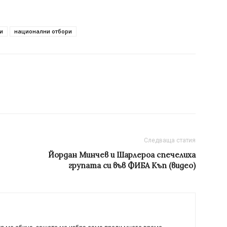
и
национални отбори
Следваща статия
Йордан Минчев и Шарлероа спечелиха
групата си във ФИБА Къп (видео)