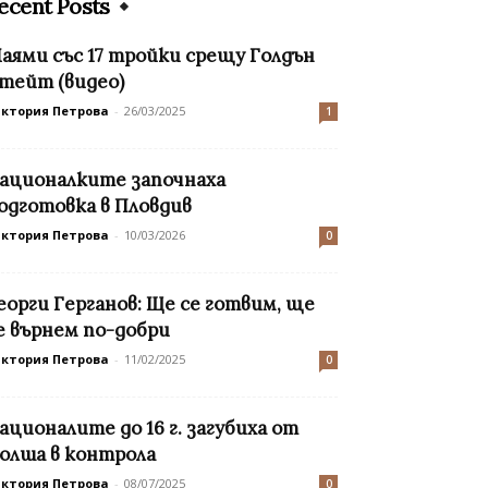
ecent Posts
аями със 17 тройки срещу Голдън
тейт (видео)
иктория Петрова
-
26/03/2025
1
ационалките започнаха
одготовка в Пловдив
иктория Петрова
-
10/03/2026
0
еорги Герганов: Ще се готвим, ще
е върнем по-добри
иктория Петрова
-
11/02/2025
0
ационалите до 16 г. загубиха от
олша в контрола
иктория Петрова
-
08/07/2025
0