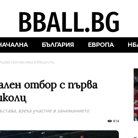
НАЧАЛНА
БЪЛГАРИЯ
ЕВРОПА
НБ
първа тренировка в Мишколц
лен отбор с първа
школц
състава, взеха участие в заниманието
814