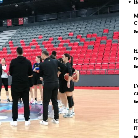
R
М
С
В
Н
п
В
Г
с
В
Н
П
В