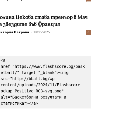
олина Цекова става треньор в Мач
а звездите във Франция
иктория Петрова
-
19/05/2025
0
<a 
href="https://www.flashscore.bg/bask
etball/" target="_blank"><img 
src="http://bball.bg/wp-
content/uploads/2024/11/Flashscore_L
ockup_Positive_RGB-svg.png" 
alt="Баскетболни резултати и 
статистика"></a>