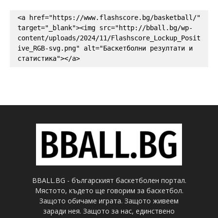
<a href="https://www.flashscore.bg/basketball/" 
target="_blank"><img src="http://bball.bg/wp-
content/uploads/2024/11/Flashscore_Lockup_Posit
ive_RGB-svg.png" alt="Баскетболни резултати и 
статистика"></a>
BBALL.BG - българският баскетболен портал.
Мястото, където ще говорим за баскетбол.
Защото обичаме играта. Защото живеем
заради нея. Защото за нас, единствено