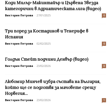
Коди Милър-Макинтайър и Цървена Звезда
категорични в Адриатическата лига (видео)
Виктория Петрова
-
27/01/2025
0
Три поред за Костадинов и Тенерифе в
Испания
Виктория Петрова
-
02/02/2025
0
Голдън Стейт подчини Денвър (видео)
Виктория Петрова
-
23/02/2026
0
Любомир Минчев избра състава на България,
който ще се подготвя за мачовете срещу
Норвегия...
Виктория Петрова
-
23/02/2026
1