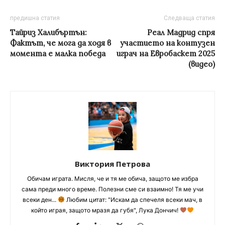
предишна статия
Следваща статия
Тайриз Халибъртън:
Реал Мадрид спря
Фактът, че мога да ходя в
участието на контузен
момента е малка победа
играч на Евробаскет 2025
(видео)
Виктория Петрова
Обичам играта. Мисля, че и тя ме обича, защото ме избра
сама преди много време. Полезни сме си взаимно! Тя ме учи
всеки ден...
Любим цитат: "Искам да спечеля всеки мач, в
който играя, защото мразя да губя", Лука Дончич!