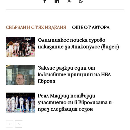
СВЪРЗАНИ С ТЯХ ИЗДЕЛИЯ
ОЩЕ ОТ АВТОРА
Олимпиакос поиска сурово
наказание за Янакопулос (видео)
Заклис разкри един от
ключовите принципи на НБА
Европа
Реал Мадрид потвърди
участието си в Евролигата и
през следващия сезон