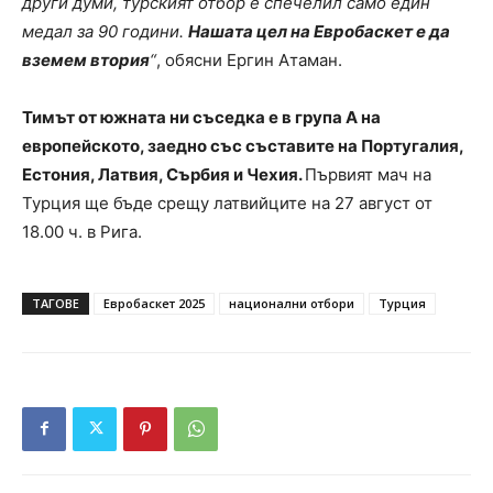
други думи, турският отбор е спечелил само един
медал за 90 години.
Нашата цел на Евробаскет е да
вземем втория
“
, обясни Ергин Атаман.
Тимът от южната ни съседка е в група А на
европейското, заедно със съставите на Португалия,
Естония, Латвия, Сърбия и Чехия.
Първият мач на
Турция ще бъде срещу латвийците на 27 август от
18.00 ч. в Рига.
ТАГОВЕ
Евробаскет 2025
национални отбори
Турция