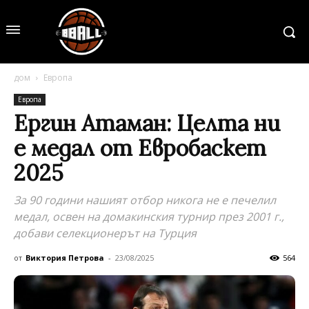
дом
Европа
Европа
Ергин Атаман: Целта ни
е медал от Евробаскет
2025
За 90 години нашият отбор никога не е печелил
медал, освен на домакинския турнир през 2001 г.,
добави селекционерът на Турция
от
Виктория Петрова
-
23/08/2025
564