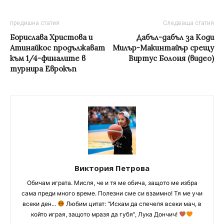
предишна статия
Следваща статия
Борислава Христова и
Дабъл-дабъл за Коди
Атинайкос продължават
Милър-Макинтайър срещу
към 1/4-финалите в
Виртус Болоня (видео)
турнира Еврокъп
Виктория Петрова
Обичам играта. Мисля, че и тя ме обича, защото ме избра
сама преди много време. Полезни сме си взаимно! Тя ме учи
всеки ден...
Любим цитат: "Искам да спечеля всеки мач, в
който играя, защото мразя да губя", Лука Дончич!