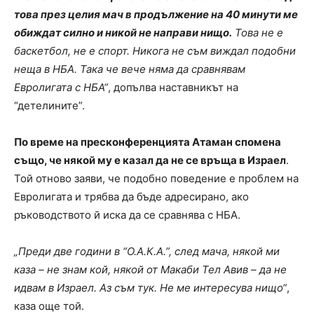
това през целия мач в продължение на 40 минути ме
обиждат силно и никой не направи нищо.
Това не е
баскетбол, не е спорт. Никога не съм виждал подобни
неща в НБА. Така че вече няма да сравнявам
Евролигата с НБА“
, допълва наставникът на
“детелините”.
По време на пресконференцията Атаман спомена
също, че някой му е казал да не се връща в Израел
.
Той отново заяви, че подобно поведение е проблем на
Евролигата и трябва да бъде адресирано, ако
ръководството й иска да се сравнява с НБА.
„Преди две години в “О.А.К.А.”, след мача, някой ми
каза – не знам кой, някой от Макаби Тел Авив – да не
идвам в Израел. Аз съм тук. Не ме интересува нищо“
,
каза още той.