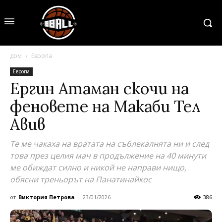
дом
Европа
Европа
Ергин Атаман скочи на
феновете на Макаби Тел
Авив
Те ме чакаха на вратата на съблекалнята ни и след
това през целия мач в продължение на 40 минути
ме обиждат силно и никой не направи нищо,
обясни треньорът на Панатинайкос
от
Виктория Петрова
-
23/01/2026
386