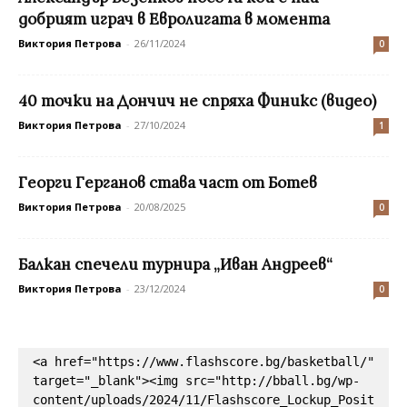
добрият играч в Евролигата в момента
Виктория Петрова
-
26/11/2024
0
40 точки на Дончич не спряха Финикс (видео)
Виктория Петрова
-
27/10/2024
1
Георги Герганов става част от Ботев
Виктория Петрова
-
20/08/2025
0
Балкан спечели турнира „Иван Андреев“
Виктория Петрова
-
23/12/2024
0
<a href="https://www.flashscore.bg/basketball/" 
target="_blank"><img src="http://bball.bg/wp-
content/uploads/2024/11/Flashscore_Lockup_Posit