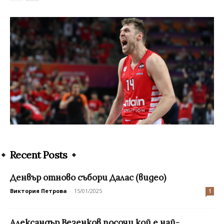
Recent Posts
Денвър отново събори Далас (видео)
Виктория Петрова
-
15/01/2025
1
Александър Везенков посочи кой е най-