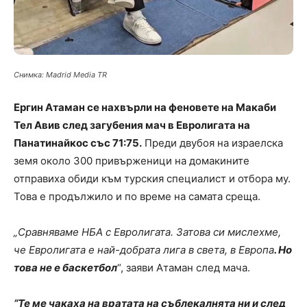
Снимка: Madrid Media TR
Ергин Атаман се нахвърли на феновете на Макаби
Тел Авив след загубения мач в Евролигата на
Панатинайкос със 71:75.
Преди двубоя на израелска
земя около 300 привърженици на домакините
отправиха обиди към турския специалист и отбора му.
Това е продължило и по време на самата среща.
„Сравняваме НБА с Евролигата. Затова си мислехме,
че Евролигата е най-добрата лига в света, в Европа
. Но
това не е баскетбол
“, заяви Атаман след мача.
“Те ме чакаха на вратата на съблекалнята ни и след