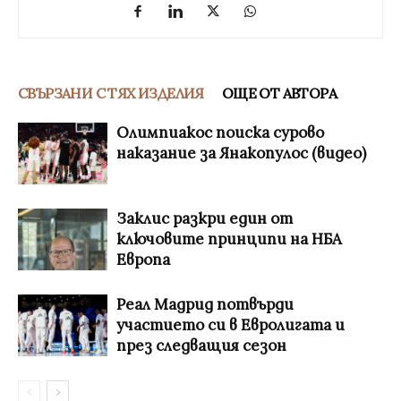
СВЪРЗАНИ С ТЯХ ИЗДЕЛИЯ
ОЩЕ ОТ АВТОРА
Олимпиакос поиска сурово
наказание за Янакопулос (видео)
Заклис разкри един от
ключовите принципи на НБА
Европа
Реал Мадрид потвърди
участието си в Евролигата и
през следващия сезон