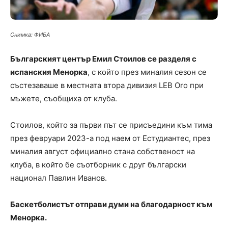
Снимка: ФИБА
Българският център Емил Стоилов се разделя с
испанския Менорка
, с който през миналия сезон се
състезаваше в местната втора дивизия LEB Oro при
мъжете, съобщиха от клуба.
Стоилов, който за първи път се присъедини към тима
през февруари 2023-а под наем от Естудиантес, през
миналия август официално стана собственост на
клуба, в който бе съотборник с друг български
национал Павлин Иванов.
Баскетболистът отправи думи на благодарност към
Менорка.