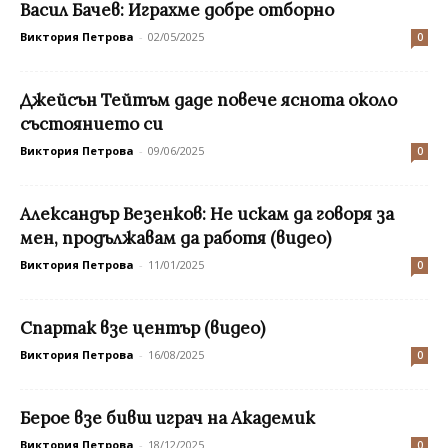
Васил Бачев: Играхме добре отборно
Виктория Петрова
-
02/05/2025
0
Джейсън Тейтъм даде повече яснота около
състоянието си
Виктория Петрова
-
09/06/2025
0
Александър Везенков: Не искам да говоря за
мен, продължавам да работя (видео)
Виктория Петрова
-
11/01/2025
0
Спартак взе център (видео)
Виктория Петрова
-
16/08/2025
0
Берое взе бивш играч на Академик
Виктория Петрова
-
18/12/2025
0