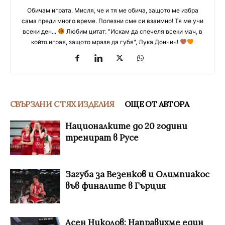
Обичам играта. Мисля, че и тя ме обича, защото ме избра
сама преди много време. Полезни сме си взаимно! Тя ме учи
всеки ден...
Любим цитат: "Искам да спечеля всеки мач, в
който играя, защото мразя да губя", Лука Дончич!
СВЪРЗАНИ С ТЯХ ИЗДЕЛИЯ
ОЩЕ ОТ АВТОРА
Националките до 20 години
тренират в Русе
Загуба за Везенков и Олимпиакос
във финалите в Гърция
Асен Николов: Направихме един