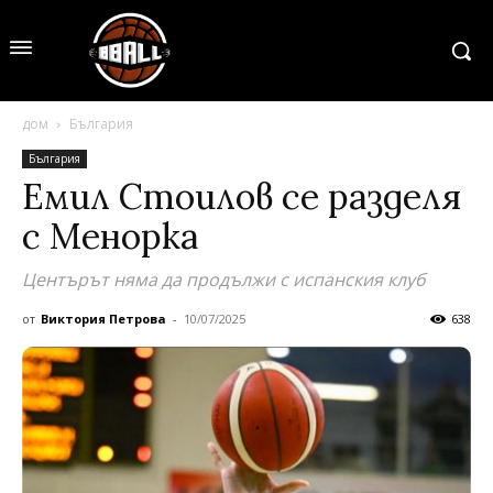
дом
България
България
Емил Стоилов се разделя
с Менорка
Центърът няма да продължи с испанския клуб
от
Виктория Петрова
-
10/07/2025
638