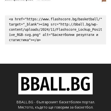
<a href="https://www.flashscore.bg/basketball/" 
target="_blank"><img src="http://bball.bg/wp-
content/uploads/2024/11/Flashscore_Lockup_Posit
ive_RGB-svg.png" alt="Баскетболни резултати и 
статистика"></a>
BBALL.BG - българският баскетболен портал.
Мястото, където ще говорим за баскетбол.