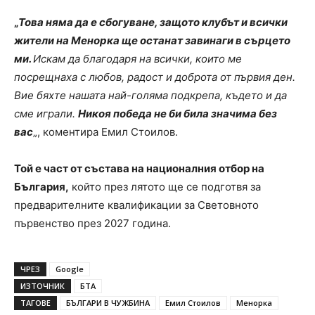
„
Това няма да е сбогуване, защото клубът и всички
жители на Менорка ще останат завинаги в сърцето
ми.
Искам да благодаря на всички, които ме
посрещнаха с любов, радост и доброта от първия ден.
Вие бяхте нашата най-голяма подкрепа, където и да
сме играли.
Никоя победа не би била значима без
вас
„, коментира Емил Стоилов.
Той е част от състава на националния отбор на
България,
който през лятото ще се подготвя за
предварителните квалификации за Световното
първенство през 2027 година.
ЧРЕЗ
Google
ИЗТОЧНИК
БТА
ТАГОВЕ
БЪЛГАРИ В ЧУЖБИНА
Емил Стоилов
Менорка